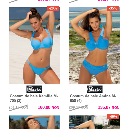
-20%
-35%
Costum de baie Kamilla M-
Costum de baie Amina M-
705 (3)
658 (4)
160,88
135,87
201,10
RON
209,03
RON
RON
RON
-40%