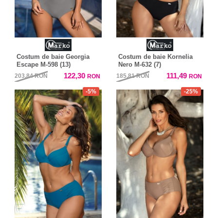
Costum de baie Georgia
Costum de baie Kornelia
Escape M-598 (13)
Nero M-632 (7)
122,30
111,49
203,84
RON
185,81
RON
RON
RON
-5%
-25%