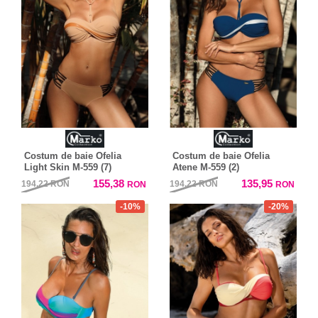
Costum de baie Ofelia
Costum de baie Ofelia
Light Skin M-559 (7)
Atene M-559 (2)
155,38
135,95
194,22
RON
194,22
RON
RON
RON
-10%
-20%