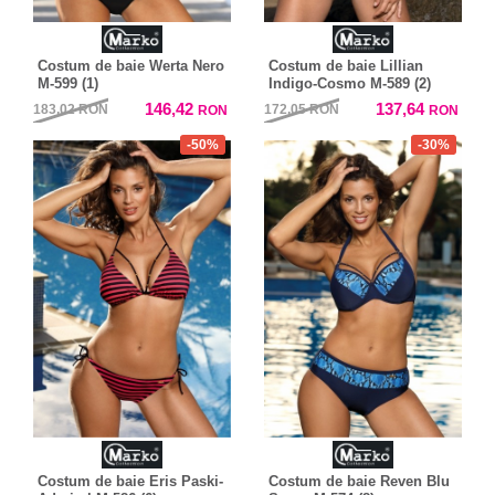
Costum de baie Werta Nero
Costum de baie Lillian
M-599 (1)
Indigo-Cosmo M-589 (2)
146,42
137,64
183,02
RON
172,05
RON
RON
RON
-50%
-30%
Costum de baie Eris Paski-
Costum de baie Reven Blu