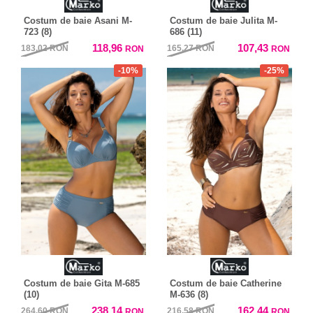
Costum de baie Asani M-
Costum de baie Julita M-
723 (8)
686 (11)
118,96
107,43
183,02
RON
165,27
RON
RON
RON
-10%
-25%
Costum de baie Gita M-685
Costum de baie Catherine
(10)
M-636 (8)
238,14
162,44
264,60
RON
216,58
RON
RON
RON