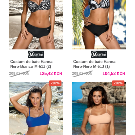
Costum de baie Hanna
Costum de baie Hanna
Nero-Bianco M-613 (2)
Nero-Nero M-613 (1)
125,42
104,52
209,03
RON
209,03
RON
RON
RON
-10%
-10%