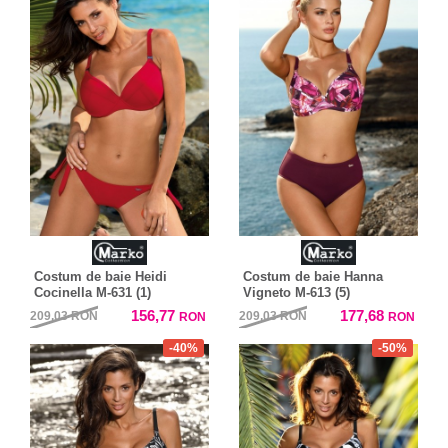
Costum de baie Heidi
Costum de baie Hanna
Cocinella M-631 (1)
Vigneto M-613 (5)
156,77
177,68
209,03
RON
209,03
RON
RON
RON
-40%
-50%