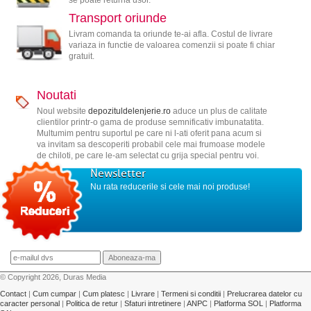
se poate returna usor.
Transport oriunde
Livram comanda ta oriunde te-ai afla. Costul de livrare
variaza in functie de valoarea comenzii si poate fi chiar
gratuit.
Noutati
Noul website
depozituldelenjerie.ro
aduce un plus de calitate
clientilor printr-o gama de produse semnificativ imbunatatita.
Multumim pentru suportul pe care ni l-ati oferit pana acum si
va invitam sa descoperiti probabil cele mai frumoase modele
de chiloti, pe care le-am selectat cu grija special pentru voi.
Newsletter
Nu rata reducerile si cele mai noi produse!
© Copyright 2026, Duras Media
Contact
|
Cum cumpar
|
Cum platesc
|
Livrare
|
Termeni si conditii
|
Prelucrarea datelor cu
caracter personal
|
Politica de retur
|
Sfaturi intretinere
|
ANPC
|
Platforma SOL
|
Platforma