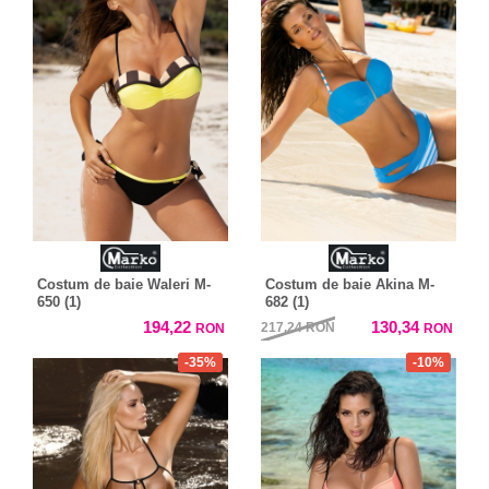
Costum de baie Waleri M-
Costum de baie Akina M-
650 (1)
682 (1)
194,22
130,34
217,24
RON
RON
RON
-35%
-10%