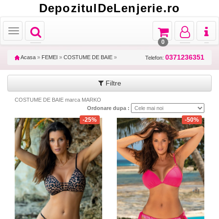
DepozitulDeLenjerie.ro
Toggle
Toggle
Toggle
Toggl
Toggle
navigation
navigation
navigation
naviga
navigation
0
0371236351
Acasa
»
FEMEI
»
COSTUME DE BAIE
»
Telefon:
Filtre
COSTUME DE BAIE marca MARKO
Ordonare dupa :
-25%
-50%