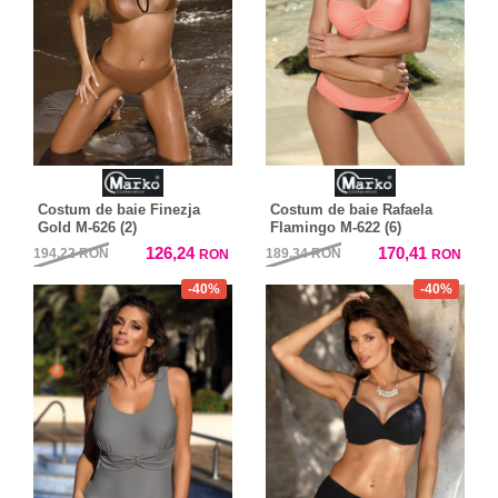
Costum de baie Finezja
Costum de baie Rafaela
Gold M-626 (2)
Flamingo M-622 (6)
126,24
170,41
194,22
RON
189,34
RON
RON
RON
-40%
-40%