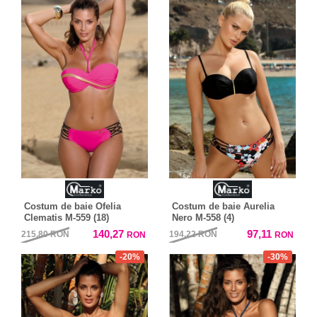
Costum de baie Ofelia
Costum de baie Aurelia
Clematis M-559 (18)
Nero M-558 (4)
140,27
97,11
215,80
RON
194,22
RON
RON
RON
-20%
-30%