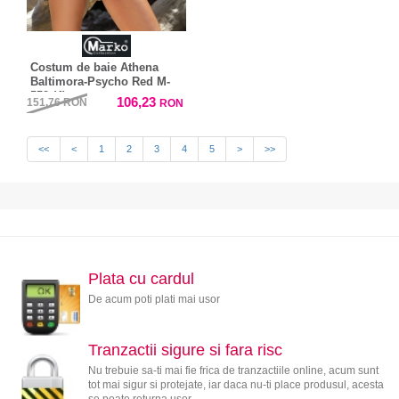
Costum de baie Athena
Baltimora-Psycho Red M-
552 (4)
106,23
151,76
RON
RON
<<
<
1
2
3
4
5
>
>>
Plata cu cardul
De acum poti plati mai usor
Tranzactii sigure si fara risc
Nu trebuie sa-ti mai fie frica de tranzactiile online, acum sunt
tot mai sigur si protejate, iar daca nu-ti place produsul, acesta