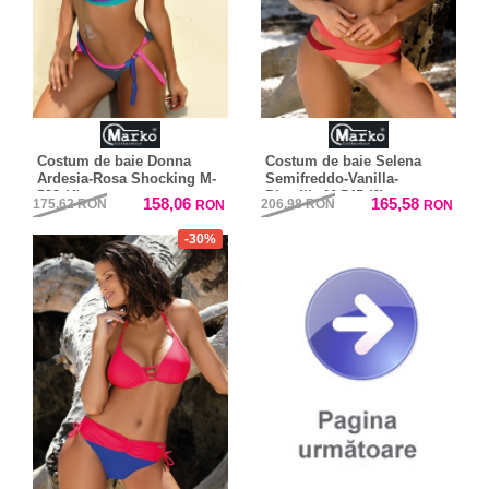
Costum de baie Donna
Costum de baie Selena
Ardesia-Rosa Shocking M-
Semifreddo-Vanilla-
533 (4)
Picadily M-545 (6)
158,06
165,58
175,62
RON
206,98
RON
RON
RON
-30%