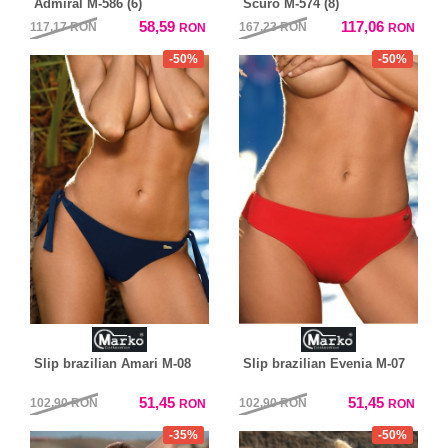
Admiral M-586 (6)
Scuro M-574 (8)
58,59
117,06
117,17
RON
167,23
RON
RON
RON
-50%
-50%
Slip brazilian Amari M-08
Slip brazilian Evenia M-07
51,45
51,45
102,90
RON
102,90
RON
RON
RON
-35%
-50%