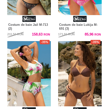
Costum de baie Jail M-713
Costum de baie Lukija M-
(2)
691 (3)
158,63
85,96
211,50
RON
171,91
RON
RON
RON
-35%
-35%