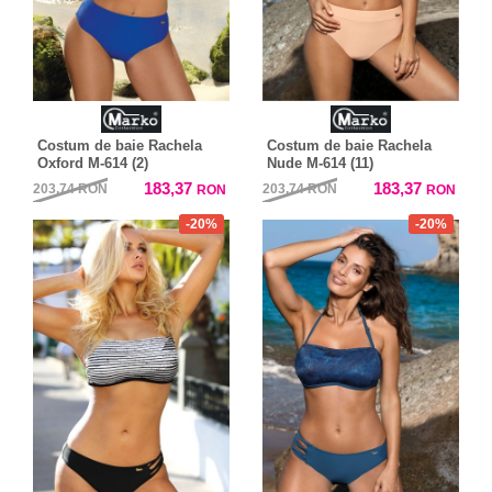
Costum de baie Rachela
Costum de baie Rachela
Oxford M-614 (2)
Nude M-614 (11)
183,37
183,37
203,74
RON
203,74
RON
RON
RON
-20%
-20%