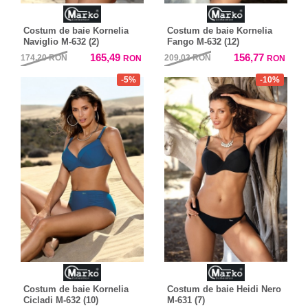
Costum de baie Kornelia
Costum de baie Kornelia
Naviglio M-632 (2)
Fango M-632 (12)
165,49
156,77
174,20
RON
209,03
RON
RON
RON
-5%
-10%
Costum de baie Kornelia
Costum de baie Heidi Nero
Cicladi M-632 (10)
M-631 (7)