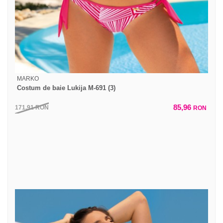
MARKO
Costum de baie Lukija M-691 (3)
85,96
171,91
RON
RON