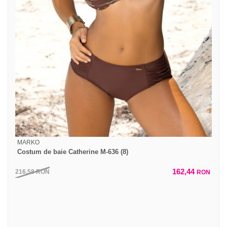
MARKO
Costum de baie Catherine M-636 (8)
162,44
216,58
RON
RON