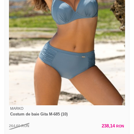
MARKO
Costum de baie Gita M-685 (10)
238,14
264,60
RON
RON