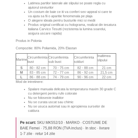
Latimea partilor laterale ale slipului se poate regla cu
ajutorul sireturilor
Un costum de baie ce iti va conferi sex-appeal si care te
va ajuta sa fii o aparitie fenomenala pe plaja
O alegere ideala pentru busturile mici si medii
Produs original certificat cu holograma, realizat din tesatura
italiana Carvico Tesutti (rezistenta la lumina soarelui,
asigura uscare rapida)
Produs in Polonia
Compozitie: 80% Poliamida, 20% Elastan
Inaltimea
Circumferinta
Circumferinta
Circumferinta
Marime
slipului
bust
sub bust
solduri
S
80 - 82 cm
70 - 75 cm
82 - 88 cm
21 cm
M
83 - 85 cm
72 - 77 cm
86 - 92 cm
21,5 cm
L
86 - 88 cm
74 - 79 cm
90 - 96 cm
22 cm
Mod de intretinere:
Spalare manuala delicata la temperatura maxim 30 grade C
cu detergent pentru rufe colorate
Nu se foloseste inalbitor
Nu se curata uscat sau chimic
Nu se usuca automat sau in apropierea surselor de
caldura
Pe scurt:
SKU MK552/10 · MARKO · COSTUME DE
BAIE Femei · 75,88 RON (TVA inclus) · In stoc · livrare
1-7 zile · retur 14 zile