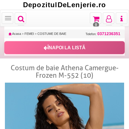
DepozitulDeLenjerie.ro
Toggle
Toggle
Toggle
Toggl
Toggle
navigation
navigation
navigation
naviga
navigation
0
0371236351
Acasa
»
FEMEI
»
COSTUME DE BAIE
Telefon:
ÎNAPOI LA LISTĂ
Costum de baie Athena Camergue-
Frozen M-552 (10)