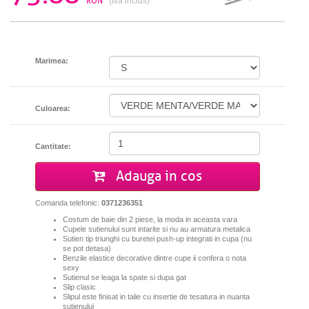
RON
(tva inclus)
Marimea:
Culoarea:
Cantitate:
Adauga in cos
Comanda telefonic:
0371236351
Costum de baie din 2 piese, la moda in aceasta vara
Cupele sutienului sunt intarite si nu au armatura metalica
Sutien tip triunghi cu buretei push-up integrati in cupa (nu
se pot detasa)
Benzile elastice decorative dintre cupe ii confera o nota
sexy
Sutienul se leaga la spate si dupa gat
Slip clasic
Slipul este finisat in talie cu insertie de tesatura in nuanta
sutienului