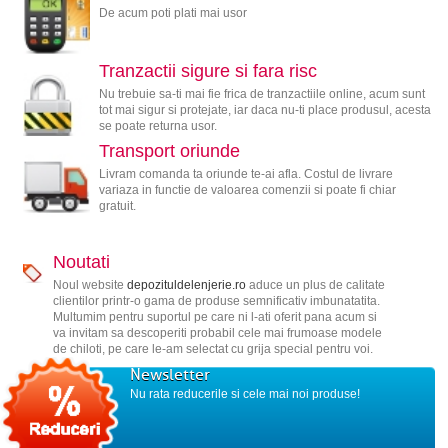
De acum poti plati mai usor
Tranzactii sigure si fara risc
Nu trebuie sa-ti mai fie frica de tranzactiile online, acum sunt
tot mai sigur si protejate, iar daca nu-ti place produsul, acesta
se poate returna usor.
Transport oriunde
Livram comanda ta oriunde te-ai afla. Costul de livrare
variaza in functie de valoarea comenzii si poate fi chiar
gratuit.
Noutati
Noul website
depozituldelenjerie.ro
aduce un plus de calitate
clientilor printr-o gama de produse semnificativ imbunatatita.
Multumim pentru suportul pe care ni l-ati oferit pana acum si
va invitam sa descoperiti probabil cele mai frumoase modele
de chiloti, pe care le-am selectat cu grija special pentru voi.
Newsletter
Nu rata reducerile si cele mai noi produse!