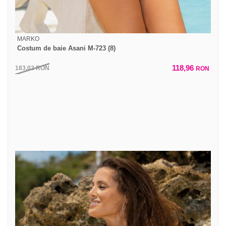
MARKO
Costum de baie Asani M-723 (8)
118,96
183,02
RON
RON