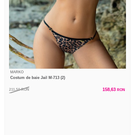
MARKO
Costum de baie Jail M-713 (2)
158,63
211,50
RON
RON