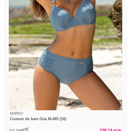
MARKO
Costum de baie Gita M-685 (10)
238,14
264,60
RON
RON