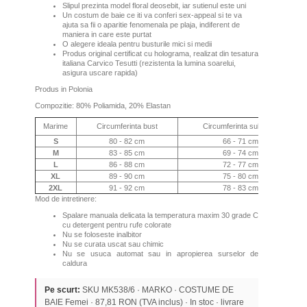
Slipul prezinta model floral deosebit, iar sutienul este uni
Un costum de baie ce iti va conferi sex-appeal si te va
ajuta sa fii o aparitie fenomenala pe plaja, indiferent de
maniera in care este purtat
O alegere ideala pentru busturile mici si medii
Produs original certificat cu holograma, realizat din tesatura
italiana Carvico Tesutti (rezistenta la lumina soarelui,
asigura uscare rapida)
Produs in Polonia
Compozitie: 80% Poliamida, 20% Elastan
Marime
Circumferinta bust
Circumferinta sub bust
S
80 - 82 cm
66 - 71 cm
M
83 - 85 cm
69 - 74 cm
L
86 - 88 cm
72 - 77 cm
XL
89 - 90 cm
75 - 80 cm
2XL
91 - 92 cm
78 - 83 cm
Mod de intretinere:
Spalare manuala delicata la temperatura maxim 30 grade C
cu detergent pentru rufe colorate
Nu se foloseste inalbitor
Nu se curata uscat sau chimic
Nu se usuca automat sau in apropierea surselor de
caldura
Pe scurt:
SKU MK538/6 · MARKO · COSTUME DE
BAIE Femei · 87,81 RON (TVA inclus) · In stoc · livrare