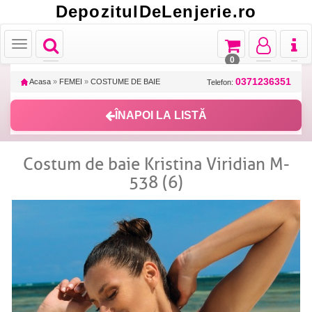
DepozitulDeLenjerie.ro
Toggle
Toggle
Toggle
Toggl
Toggle
navigation
navigation
navigation
naviga
navigation
0
0371236351
Acasa
»
FEMEI
»
COSTUME DE BAIE
Telefon:
ÎNAPOI LA LISTĂ
Costum de baie Kristina Viridian M-
538 (6)