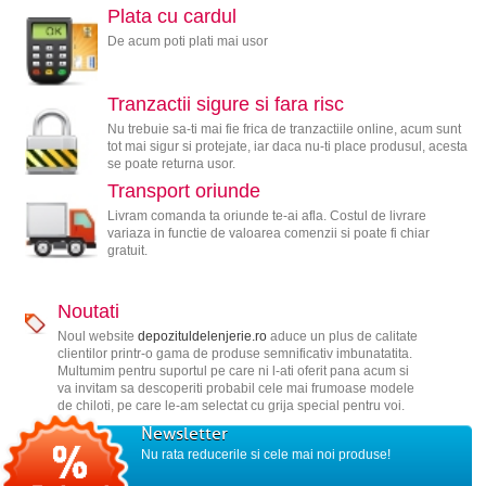
Plata cu cardul
De acum poti plati mai usor
Tranzactii sigure si fara risc
Nu trebuie sa-ti mai fie frica de tranzactiile online, acum sunt
tot mai sigur si protejate, iar daca nu-ti place produsul, acesta
se poate returna usor.
Transport oriunde
Livram comanda ta oriunde te-ai afla. Costul de livrare
variaza in functie de valoarea comenzii si poate fi chiar
gratuit.
Noutati
Noul website
depozituldelenjerie.ro
aduce un plus de calitate
clientilor printr-o gama de produse semnificativ imbunatatita.
Multumim pentru suportul pe care ni l-ati oferit pana acum si
va invitam sa descoperiti probabil cele mai frumoase modele
de chiloti, pe care le-am selectat cu grija special pentru voi.
Newsletter
Nu rata reducerile si cele mai noi produse!