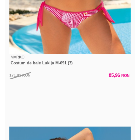
MARKO
Costum de baie Lukija M-691 (3)
85,96
171,91
RON
RON