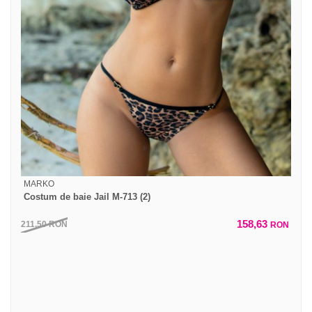
MARKO
Costum de baie Jail M-713 (2)
158,63
211,50
RON
RON