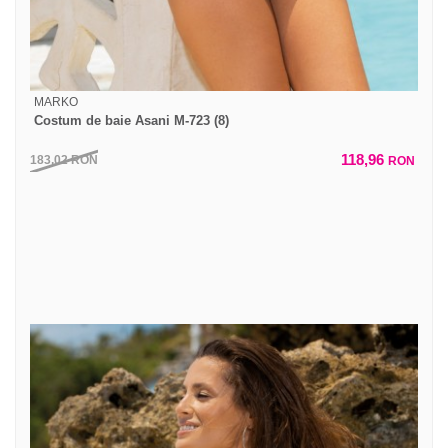
MARKO
Costum de baie Asani M-723 (8)
118,96
183,02
RON
RON