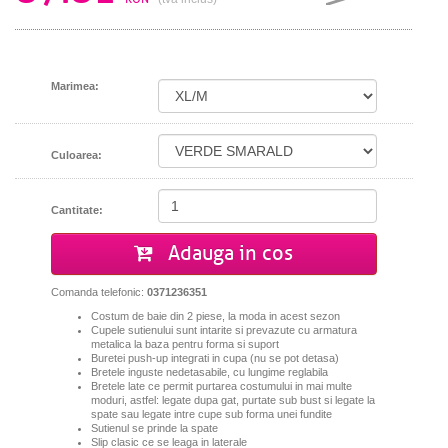
Marimea:
Culoarea:
Cantitate:
Adauga in cos
Comanda telefonic:
0371236351
Costum de baie din 2 piese, la moda in acest sezon
Cupele sutienului sunt intarite si prevazute cu armatura
metalica la baza pentru forma si suport
Buretei push-up integrati in cupa (nu se pot detasa)
Bretele inguste nedetasabile, cu lungime reglabila
Bretele late ce permit purtarea costumului in mai multe
moduri, astfel: legate dupa gat, purtate sub bust si legate la
spate sau
legate intre cupe
sub forma unei fundite
Sutienul se prinde la spate
Slip clasic ce se leaga in laterale