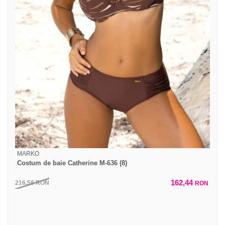
MARKO
Costum de baie Catherine M-636 (8)
162,44
216,58
RON
RON