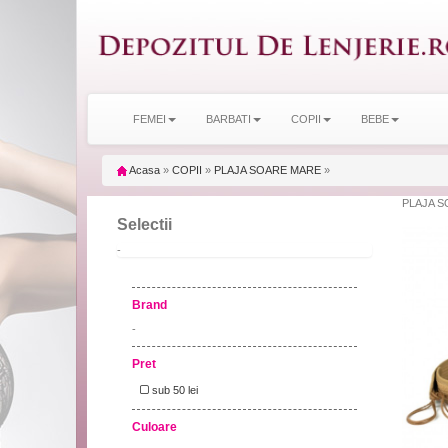
FEMEI
BARBATI
COPII
BEBE
Acasa
»
COPII
»
PLAJA SOARE MARE
»
PLAJA 
Selectii
-
Brand
-
Pret
sub 50 lei
Culoare