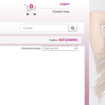
Logare
0
Contul meu
0371236351
Telefon:
Ordonare dupa :