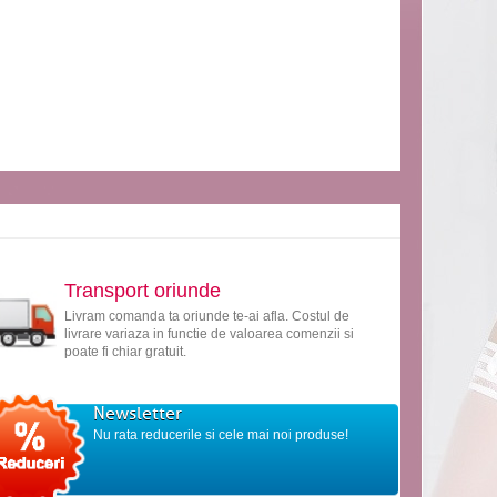
Transport oriunde
Livram comanda ta oriunde te-ai afla. Costul de
livrare variaza in functie de valoarea comenzii si
poate fi chiar gratuit.
Newsletter
Nu rata reducerile si cele mai noi produse!