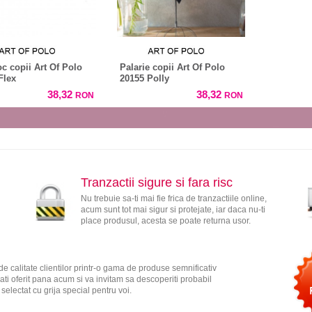
c copii Art Of Polo
Palarie copii Art Of Polo
Flex
20155 Polly
38,32
38,32
RON
RON
Tranzactii sigure si fara risc
Nu trebuie sa-ti mai fie frica de tranzactiile online,
acum sunt tot mai sigur si protejate, iar daca nu-ti
place produsul, acesta se poate returna usor.
e calitate clientilor printr-o gama de produse semnificativ
ati oferit pana acum si va invitam sa descoperiti probabil
electat cu grija special pentru voi.