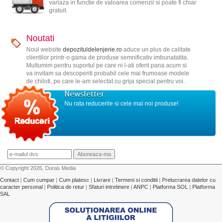
variaza in functie de valoarea comenzii si poate fi chiar
gratuit.
Noutati
Noul website
depozituldelenjerie.ro
aduce un plus de calitate
clientilor printr-o gama de produse semnificativ imbunatatita.
Multumim pentru suportul pe care ni l-ati oferit pana acum si
va invitam sa descoperiti probabil cele mai frumoase modele
de chiloti, pe care le-am selectat cu grija special pentru voi.
Newsletter
Nu rata reducerile si cele mai noi produse!
© Copyright 2026, Duras Media
Contact
|
Cum cumpar
|
Cum platesc
|
Livrare
|
Termeni si conditii
|
Prelucrarea datelor cu
caracter personal
|
Politica de retur
|
Sfaturi intretinere
|
ANPC
|
Platforma SOL
|
Platforma
SAL