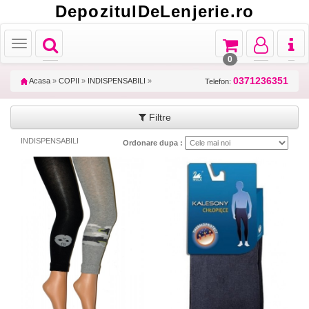
DepozitulDeLenjerie.ro
Toggle
Toggle
Toggle
Toggl
Toggle
navigation
navigation
navigation
naviga
navigation
0
0371236351
Acasa
»
COPII
»
INDISPENSABILI
»
Telefon:
Filtre
INDISPENSABILI
Ordonare dupa :