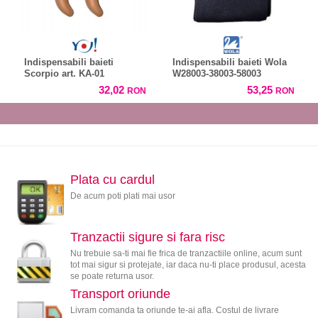
Indispensabili baieti
Indispensabili baieti Wola
Scorpio art. KA-01
W28003-38003-58003
32,02
53,25
RON
RON
Plata cu cardul
De acum poti plati mai usor
Tranzactii sigure si fara risc
Nu trebuie sa-ti mai fie frica de tranzactiile online, acum sunt
tot mai sigur si protejate, iar daca nu-ti place produsul, acesta
se poate returna usor.
Transport oriunde
Livram comanda ta oriunde te-ai afla. Costul de livrare