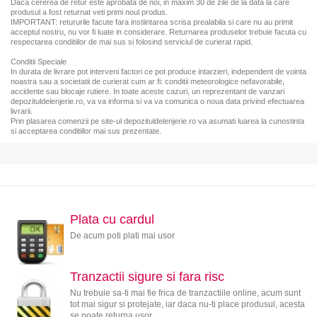
Daca cererea de retur este aprobata de noi, in maxim 30 de zile de la data la care
produsul a fost returnat veti primi noul produs.
IMPORTANT: retururile facute fara instiintarea scrisa prealabila si care nu au primit
acceptul nostru, nu vor fi luate in considerare. Returnarea produselor trebuie facuta cu
respectarea conditiilor de mai sus si folosind serviciul de curierat rapid.
Conditii Speciale
In durata de livrare pot interveni factori ce pot produce intarzieri, independent de vointa
noastra sau a societatii de curierat cum ar fi: conditii meteorologice nefavorabile,
accidente sau blocaje rutiere. In toate aceste cazuri, un reprezentant de vanzari
depozituldelenjerie.ro, va va informa si va va comunica o noua data privind efectuarea
livrarii.
Prin plasarea comenzii pe site-ul depozituldelenjerie.ro va asumati luarea la cunostinta
si acceptarea conditiilor mai sus prezentate.
Plata cu cardul
De acum poti plati mai usor
Tranzactii sigure si fara risc
Nu trebuie sa-ti mai fie frica de tranzactiile online, acum sunt
tot mai sigur si protejate, iar daca nu-ti place produsul, acesta
se poate returna usor.