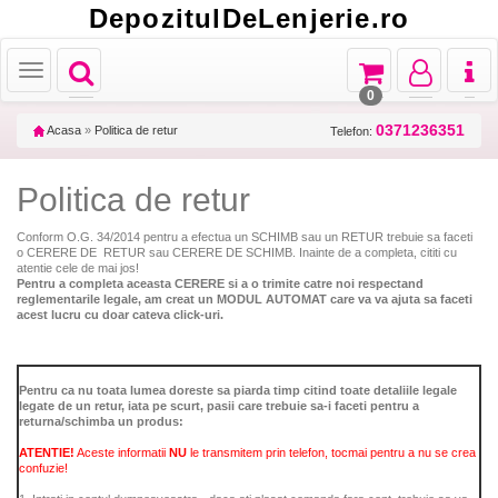
DepozitulDeLenjerie.ro
Toggle
Toggle
Toggle
Toggl
Toggle
navigation
navigation
navigation
naviga
navigation
0
0371236351
Acasa
»
Politica de retur
Telefon:
Politica de retur
Conform O.G. 34/2014 pentru a efectua un SCHIMB sau un RETUR trebuie sa faceti
o CERERE DE RETUR sau CERERE DE SCHIMB. Inainte de a completa, cititi cu
atentie cele de mai jos!
Pentru a completa aceasta CERERE si a o trimite catre noi respectand
reglementarile legale, am creat un MODUL AUTOMAT care va va ajuta sa faceti
acest lucru cu doar cateva click-uri.
Pentru ca nu toata lumea doreste sa piarda timp citind toate detaliile legale
legate de un retur, iata pe scurt, pasii care trebuie sa-i faceti pentru a
returna/schimba un produs:
ATENTIE!
Aceste informatii
NU
le transmitem prin telefon, tocmai pentru a nu se crea
confuzie!