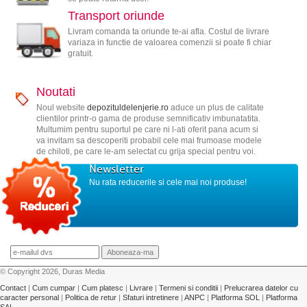
Transport oriunde
Livram comanda ta oriunde te-ai afla. Costul de livrare
variaza in functie de valoarea comenzii si poate fi chiar
gratuit.
Noutati
Noul website
depozituldelenjerie.ro
aduce un plus de calitate
clientilor printr-o gama de produse semnificativ imbunatatita.
Multumim pentru suportul pe care ni l-ati oferit pana acum si
va invitam sa descoperiti probabil cele mai frumoase modele
de chiloti, pe care le-am selectat cu grija special pentru voi.
Newsletter
Nu rata reducerile si cele mai noi produse!
© Copyright 2026, Duras Media
Contact
|
Cum cumpar
|
Cum platesc
|
Livrare
|
Termeni si conditii
|
Prelucrarea datelor cu
caracter personal
|
Politica de retur
|
Sfaturi intretinere
|
ANPC
|
Platforma SOL
|
Platforma
SAL