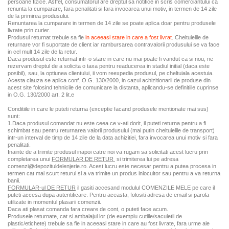
persoane fizice. Astfel, consumatorul are dreptul sa notifice in scris comerciantului ca
renunta la cumparare, fara penalitati si fara invocarea unui motiv, in termen de 14 zile
de la primirea produsului.
Renuntarea la cumparare in termen de 14 zile se poate aplica doar pentru produsele
livrate prin curier.
Produsul returnat trebuie sa fie
in aceeasi stare in care a fost livrat
. Cheltuielile de
returnare vor fi suportate de client iar rambursarea contravalorii produsului se va face
in cel mult 14 zile de la retur.
Daca produsul este returnat intr-o stare in care nu mai poate fi vandut ca si nou, ne
rezervam dreptul de a solicita o taxa pentru readucerea in stadiul initial (daca este
posibil), sau, la optiunea clientului, ii vom reexpedia produsul, pe cheltuiala acestuia.
Acesta clauza se aplica conf. O.G. 130/2000, in cazul achizitionarii de produse din
acest site folosind tehnicile de comunicare la distanta, aplicandu-se definitiile cuprinse
in O.G. 130/2000 art. 2 lit.e
Conditiile in care le puteti returna (exceptie facand produsele mentionate mai sus)
sunt:
1.Daca produsul comandat nu este ceea ce v-ati dorit, il puteti returna pentru a fi
schimbat sau pentru returnarea valorii produsului (mai putin cheltuielile de transport)
intr-un interval de timp de 14 zile de la data achizitiei, fara invocarea unui motiv si fara
penalitati.
Inainte de a trimite produsul inapoi catre noi va rugam sa solicitati acest lucru prin
completarea unui
FORMULAR DE RETUR
si trimiterea lui pe adresa
comenzi@depozituldelenjerie.ro. Acest lucru este necesar pentru a putea procesa in
termen cat mai scurt returul si a va trimite un produs inlocuitor sau pentru a va returna
banii.
FORMULAR-ul DE RETUR
il gasiti accesand modulul COMENZILE MELE pe care il
puteti accesa dupa autentificare. Pentru aceasta, folositi adresa de email si parola
utilizate in momentul plasarii comenzii.
Daca ati plasat comanda fara creare de cont, o puteti face acum.
Produsele returnate, cat si ambalajul lor (de exemplu cutiile/saculetii de
plastic/etichete) trebuie sa fie in aceeasi stare in care au fost livrate, fara urme ale