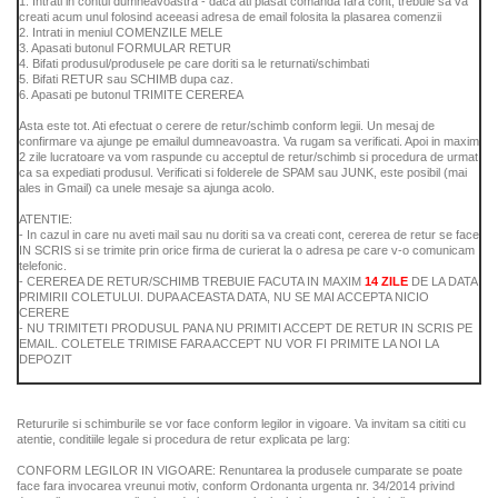
1. Intrati in contul dumneavoastra - daca ati plasat comanda fara cont, trebuie sa va
creati acum unul folosind aceeasi adresa de email folosita la plasarea comenzii
2. Intrati in meniul COMENZILE MELE
3. Apasati butonul FORMULAR RETUR
4. Bifati produsul/produsele pe care doriti sa le returnati/schimbati
5. Bifati RETUR sau SCHIMB dupa caz.
6. Apasati pe butonul TRIMITE CEREREA
Asta este tot. Ati efectuat o cerere de retur/schimb conform legii. Un mesaj de
confirmare va ajunge pe emailul dumneavoastra. Va rugam sa verificati. Apoi in maxim
2 zile lucratoare va vom raspunde cu acceptul de retur/schimb si procedura de urmat
ca sa expediati produsul. Verificati si folderele de SPAM sau JUNK, este posibil (mai
ales in Gmail) ca unele mesaje sa ajunga acolo.
ATENTIE:
- In cazul in care nu aveti mail sau nu doriti sa va creati cont, cererea de retur se face
IN SCRIS si se trimite prin orice firma de curierat la o adresa pe care v-o comunicam
telefonic.
- CEREREA DE RETUR/SCHIMB TREBUIE FACUTA IN MAXIM
14 ZILE
DE LA DATA
PRIMIRII COLETULUI. DUPA ACEASTA DATA, NU SE MAI ACCEPTA NICIO
CERERE
- NU TRIMITETI PRODUSUL PANA NU PRIMITI ACCEPT DE RETUR IN SCRIS PE
EMAIL. COLETELE TRIMISE FARA ACCEPT NU VOR FI PRIMITE LA NOI LA
DEPOZIT
Retururile si schimburile se vor face conform legilor in vigoare. Va invitam sa cititi cu
atentie, conditiile legale si procedura de retur explicata pe larg:
CONFORM LEGILOR IN VIGOARE: Renuntarea la produsele cumparate se poate
face fara invocarea vreunui motiv, conform Ordonanta urgenta nr. 34/2014 privind