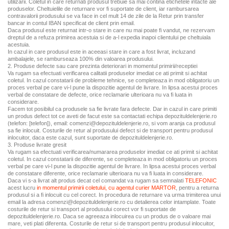
utilizarii. Coletul in care returnati produsul trebuie sa mai contina etichetele intacte ale
produselor. Cheltuielile de returnare vor fi suportate de client, iar rambursarea
contravalorii produsului se va face in cel mult 14 de zile de la Retur prin transfer
bancar in contul IBAN specificat de client prin email.
Daca produsul este returnat intr-o stare in care nu mai poate fi vandut, ne rezervam
dreptul de a refuza primirea acestuia si de a-l expedia inapoi clientului pe cheltuiala
acestuia.
In cazul in care produsul este in aceeasi stare in care a fost livrat, incluzand
ambalajele, se ramburseaza 100% din valoarea produsului.
2. Produse defecte sau care prezinta deteriorari in momentul primirii/receptiei
Va rugam sa efectuati verificarea calitatii produselor imediat ce ati primit si achitat
coletul. In cazul constatarii de probleme tehnice, se completeaza in mod obligatoriu un
proces verbal pe care vi-l pune la dispozitie agentul de livrare. In lipsa acestui proces
verbal de constatare de defecte, orice reclamarie ulterioara nu va fi luata in
considerare.
Facem tot posibilul ca produsele sa fie livrate fara defecte. Dar in cazul in care primiti
un produs defect tot ce aveti de facut este sa contactati echipa depozituldelenjerie.ro
(telefon:
[telefon]
), email: comenzi@depozituldelenjerie.ro, si vom aranja ca produsul
sa fie inlocuit. Costurile de retur al produsului defect si de transport pentru produsul
inlocuitor, daca este cazul, sunt suportate de depozituldelenjerie.ro.
3. Produse livrate gresit
Va rugam sa efectuati verificarea/numararea produselor imediat ce ati primit si achitat
coletul. In cazul constatarii de diferente, se completeaza in mod obligatoriu un proces
verbal pe care vi-l pune la dispozitie agentul de livrare. In lipsa acestui proces verbal
de constatare diferente, orice reclamarie ulterioara nu va fi luata in considerare.
Daca vi s-a livrat alt produs decat cel comandat va rugam sa semnalati
TELEFONIC
acest lucru
in momentul primirii coletului, cu agentul curier MARTOR
, pentru a returna
produsul si a fi inlocuit cu cel corect. In procedura de returnare va urma trimiterea unui
email la adresa comenzi@depozituldelenjerie.ro cu detalierea celor intamplate. Toate
costurile de retur si transport al produsului corect vor fi suportate de
depozituldelenjerie.ro. Daca se agreeaza inlocuirea cu un produs de o valoare mai
mare, veti plati diferenta. Costurile de retur si de transport pentru produsul inlocuitor,