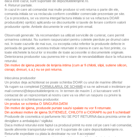
daca este cazul, sunt suportate de depozituldelenjerie.ro.
4. Retururi partiale.
In cazul in care ati comandat mai multe produse si veti returna o parte din ele,
comanda initiala se va reclacula conform conditiilor comerciale prezentate pe site.
Ca si procedura, se va storna intergal factura initiala si se va refactura DOAR
produsul(ele) oprit(e) aplicandu-se discounturile si taxele de livrare conform valorii
produselor oprite. Ambele documente le veti primi prin email.
Observatii generale: Va recomandam sa utilizati serviciile de curierat, care permit
urmarirea coletului. Nu suntem raspunzatori pentru coletele pierdute pe drumul catre
noi. In toate cazurile de mai sus, cu exceptia celui referitor la produsele defecte in
perioada de garantie, acestea trebuie returnate in starea in care au fost primite, cu
toate etichetele la locul lor si insotite de toate accesoriile si documentele originale.
Deteriorarea produselor sau punerea intr-o stare de nevandabilitate duce la refuzarea
returului.
Din motive de igiena piesele de lenjeria intima (cum ar fi chilotii, slipii, sutiene silicon,
ciorapi, dresuri, s.a.) nu se pot returna.
Inlocuirea produselor
Un produs deja achizitionat se poate schimba DOAR cu unul de marime diferita!
Va rugam sa completati
FORMULARUL DE SCHIMB
si sa ne adresati o instiintare pe
mail comenzi@depozituldelenjerie.ro. In termen de maxim 1 zi lucratoare veti fi
contactat de un reprezentant al nostru care va va oferi un raspuns cu privire la
returnarea si schimbarea produselor.
Un produs se schimba O SINGURA DATA!
Din motive de igiena, produsele purtate sau/si spalate nu vor fi returnate.
Din aceleasi motive de igiena SUTIENELE, CHILOTII si CIORAPII nu pot fi schimbati!
Produsele de cosmetica si parfumerie NU SE POT RETURNA daca prezinta urme de
desigilare a ambalajului / sigiliului.
Daca motivul returului este faptul ca produsul primit nu este cel pe care l-ati comandat,
taxele aferente transportului-retur vor fi suportate de catre depozituldelenjerie.ro.
Retururile expediate cu plata la destinatar nu vor fi acceptate!