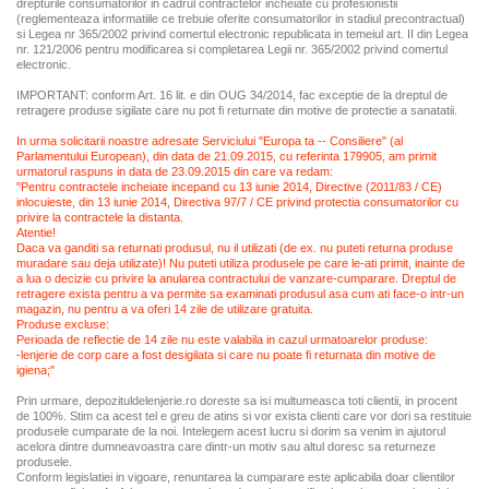
drepturile consumatorilor in cadrul contractelor incheiate cu profesionistii
(reglementeaza informatiile ce trebuie oferite consumatorilor in stadiul precontractual)
si Legea nr 365/2002 privind comertul electronic republicata in temeiul art. II din Legea
nr. 121/2006 pentru modificarea si completarea Legii nr. 365/2002 privind comertul
electronic.
IMPORTANT: conform Art. 16 lit. e din OUG 34/2014, fac exceptie de la dreptul de
retragere produse sigilate care nu pot fi returnate din motive de protectie a sanatatii.
In urma solicitarii noastre adresate Serviciului "Europa ta -- Consiliere" (al
Parlamentului European), din data de 21.09.2015, cu referinta 179905, am primit
urmatorul raspuns in data de 23.09.2015 din care va redam:
"Pentru contractele incheiate incepand cu 13 iunie 2014, Directive (2011/83 / CE)
inlocuieste, din 13 iunie 2014, Directiva 97/7 / CE privind protectia consumatorilor cu
privire la contractele la distanta.
Atentie!
Daca va ganditi sa returnati produsul, nu il utilizati (de ex. nu puteti returna produse
muradare sau deja utilizate)! Nu puteti utiliza produsele pe care le-ati primit, inainte de
a lua o decizie cu privire la anularea contractului de vanzare-cumparare. Dreptul de
retragere exista pentru a va permite sa examinati produsul asa cum ati face-o intr-un
magazin, nu pentru a va oferi 14 zile de utilizare gratuita.
Produse excluse:
Perioada de reflectie de 14 zile nu este valabila in cazul urmatoarelor produse:
-lenjerie de corp care a fost desigilata si care nu poate fi returnata din motive de
igiena;"
Prin urmare, depozituldelenjerie.ro doreste sa isi multumeasca toti clientii, in procent
de 100%. Stim ca acest tel e greu de atins si vor exista clienti care vor dori sa restituie
produsele cumparate de la noi. Intelegem acest lucru si dorim sa venim in ajutorul
acelora dintre dumneavoastra care dintr-un motiv sau altul doresc sa returneze
produsele.
Conform legislatiei in vigoare, renuntarea la cumparare este aplicabila doar clientilor