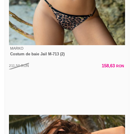
MARKO
Costum de baie Jail M-713 (2)
158,63
211,50
RON
RON