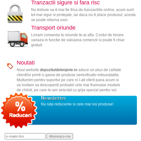
Tranzactii sigure si fara risc
Nu trebuie sa-ti mai fie frica de tranzactiile online, acum sunt
tot mai sigur si protejate, iar daca nu-ti place produsul, acesta
se poate returna usor.
Transport oriunde
Livram comanda ta oriunde te-ai afla. Costul de livrare
variaza in functie de valoarea comenzii si poate fi chiar
gratuit.
Noutati
Noul website
depozituldelenjerie.ro
aduce un plus de calitate
clientilor printr-o gama de produse semnificativ imbunatatita.
Multumim pentru suportul pe care ni l-ati oferit pana acum si
va invitam sa descoperiti probabil cele mai frumoase modele
de chiloti, pe care le-am selectat cu grija special pentru voi.
Newsletter
Nu rata reducerile si cele mai noi produse!