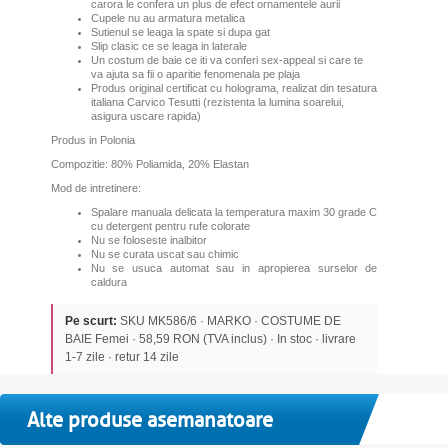
carora le confera un plus de efect ornamentele aurii
Cupele nu au armatura metalica
Sutienul se leaga la spate si dupa gat
Slip clasic ce se leaga in laterale
Un costum de baie ce iti va conferi sex-appeal si care te
va ajuta sa fii o aparitie fenomenala pe plaja
Produs original certificat cu holograma, realizat din tesatura
italiana Carvico Tesutti (rezistenta la lumina soarelui,
asigura uscare rapida)
Produs in Polonia
Compozitie: 80% Poliamida, 20% Elastan
Mod de intretinere:
Spalare manuala delicata la temperatura maxim 30 grade C
cu detergent pentru rufe colorate
Nu se foloseste inalbitor
Nu se curata uscat sau chimic
Nu se usuca automat sau in apropierea surselor de
caldura
Pe scurt:
SKU MK586/6 · MARKO · COSTUME DE
BAIE Femei · 58,59 RON (TVA inclus) · In stoc · livrare
1-7 zile · retur 14 zile
Alte produse asemanatoare