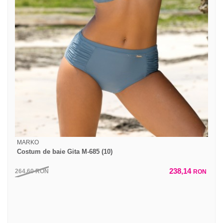
MARKO
Costum de baie Gita M-685 (10)
238,14
264,60
RON
RON