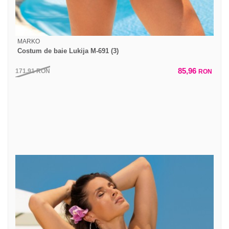
MARKO
Costum de baie Lukija M-691 (3)
85,96
171,91
RON
RON