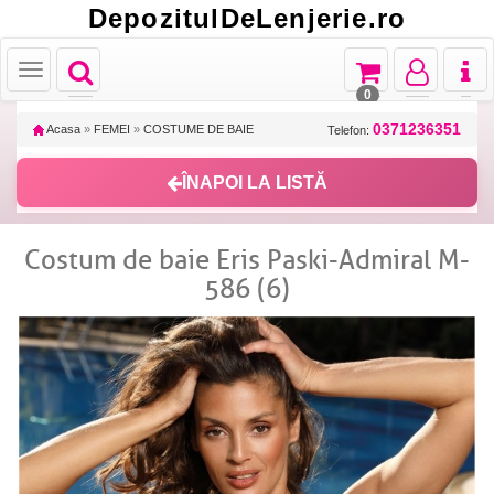
DepozitulDeLenjerie.ro
Toggle
Toggle
Toggle
Toggl
Toggle
navigation
navigation
navigation
naviga
navigation
0
0371236351
Acasa
»
FEMEI
»
COSTUME DE BAIE
Telefon:
ÎNAPOI LA LISTĂ
Costum de baie Eris Paski-Admiral M-
586 (6)