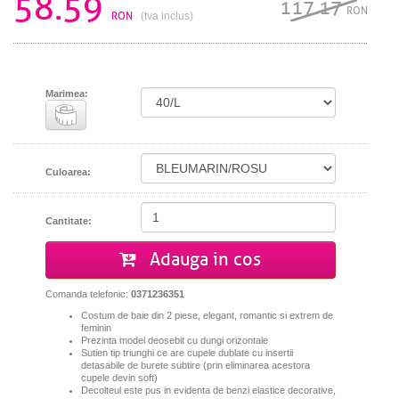
58.59
117.17
RON
RON
(tva inclus)
Marimea:
Culoarea:
Cantitate:
Adauga in cos
Comanda telefonic:
0371236351
Costum de baie din 2 piese, elegant, romantic si extrem de
feminin
Prezinta model deosebit cu dungi orizontale
Sutien tip triunghi ce are cupele dublate cu insertii
detasabile de burete subtire (prin eliminarea acestora
cupele devin soft)
Decolteul este pus in evidenta de benzi elastice decorative,