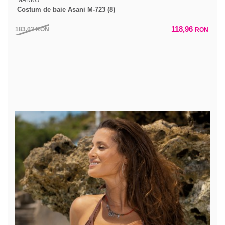
Costum de baie Asani M-723 (8)
118,96
183,02
RON
RON