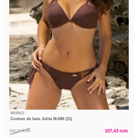
MARKO
Costum de baie Julita M-686 (11)
107,43
165,27
RON
RON