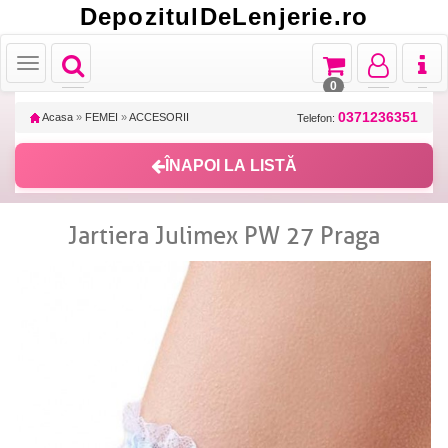
DepozitulDeLenjerie.ro
Toggle
Toggle
Toggle
Toggl
Toggle
navigation
navigation
navigation
naviga
navigation
0
0371236351
Acasa
»
FEMEI
»
ACCESORII
Telefon:
ÎNAPOI LA LISTĂ
Jartiera Julimex PW 27 Praga