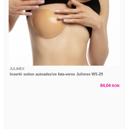
JULIMEX
Insertii sutien autoadezive fata-verso Julimex WS-29
84,04
RON