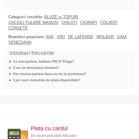
Categorii inrudite:
BLUZE si TOPURI
CACIULI FULARE MANUSI
CHILOTI
CIORAPI
COLANTI
CORSETE
Branduri populare:
AVA
VIKI
DE LAFENSE
WOLBAR
GAIA
VENEZIANA
Intrebari frecvente
Ce este jartiera Julimex PW 27 Praga?
Cum se efectueaza livrarea?
Pot returna jartiera daca nu mi se potriveste?
Care sunt metodele de plata disponibile?
Plata cu cardul
De acum poti plati mai usor