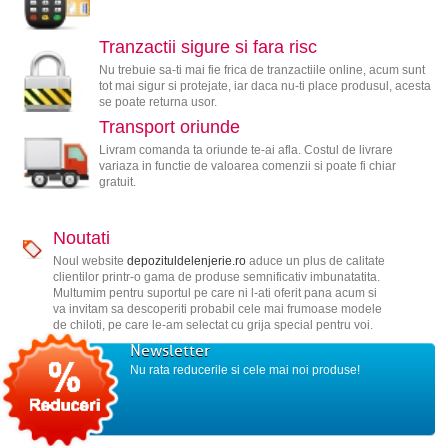
Tranzactii sigure si fara risc
Nu trebuie sa-ti mai fie frica de tranzactiile online, acum sunt
tot mai sigur si protejate, iar daca nu-ti place produsul, acesta
se poate returna usor.
Transport oriunde
Livram comanda ta oriunde te-ai afla. Costul de livrare
variaza in functie de valoarea comenzii si poate fi chiar
gratuit.
Noutati
Noul website
depozituldelenjerie.ro
aduce un plus de calitate
clientilor printr-o gama de produse semnificativ imbunatatita.
Multumim pentru suportul pe care ni l-ati oferit pana acum si
va invitam sa descoperiti probabil cele mai frumoase modele
de chiloti, pe care le-am selectat cu grija special pentru voi.
Newsletter
Nu rata reducerile si cele mai noi produse!