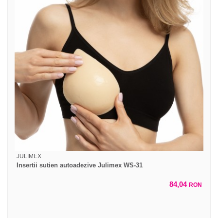
JULIMEX
Insertii sutien autoadezive Julimex WS-31
84,04
RON