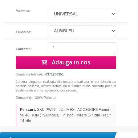
Marimea:
Culoarea:
Cantitate:
Adauga in cos
Comanda telefonic:
0371236351
Jartiera eleganta realizata din tesatura satinata in combinatie cu
dantela delicata, infrumusetata cu o fundita dubla satinata pusa in
evidenta de un mic accesoriu din zirconiu.
Compozitie: 100% Poliester
Pe scurt:
SKU PW27 · JULIMEX · ACCESORII Femei ·
50,40 RON (TVA inclus) · In stoc · livrare 1-7 zile · retur
14 zile