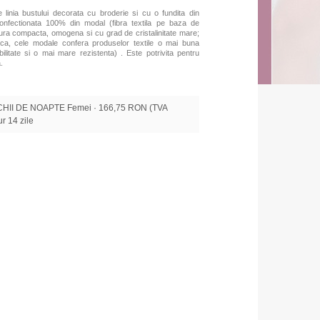
linia bustului decorata cu broderie si cu o fundita din
confectionata 100% din modal (fibra textila pe baza de
tura compacta, omogena si cu grad de cristalinitate mare;
ica, cele modale confera produselor textile o mai buna
ilitate si o mai mare rezistenta) . Este potrivita pentru
.
HII DE NOAPTE Femei · 166,75 RON (TVA
tur 14 zile