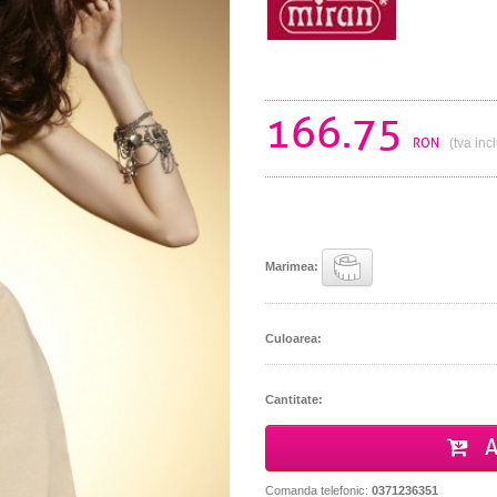
166.75
RON
(tva inc
Marimea:
Culoarea:
Cantitate:
A
Comanda telefonic:
0371236351