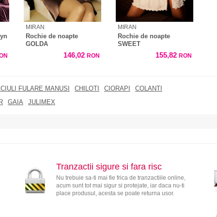
MIRAN
MIRAN
byn
Rochie de noapte
Rochie de noapte
GOLDA
SWEET
146,02
155,82
ON
RON
RON
CIULI FULARE MANUSI
CHILOTI
CIORAPI
COLANTI
R
GAIA
JULIMEX
Tranzactii sigure si fara risc
Nu trebuie sa-ti mai fie frica de tranzactiile online,
acum sunt tot mai sigur si protejate, iar daca nu-ti
place produsul, acesta se poate returna usor.