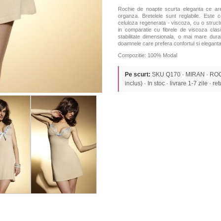
Rochie de noapte scurta eleganta ce are 
organza. Bretelele sunt reglabile. Este 
celuloza regenerata - viscoza, cu o struc
in comparatie cu fibrele de viscoza clas
stabilitate dimensionala, o mai mare durab
doamnele care prefera confortul si eleganta
Compozitie: 100% Modal
Pe scurt:
SKU Q170 · MIRAN · ROC
inclus) · In stoc · livrare 1-7 zile · re