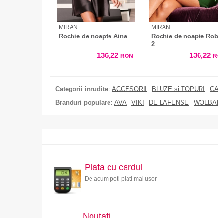
MIRAN
MIRAN
Rochie de noapte Aina
Rochie de noapte Ro
2
136,22
136,22
RON
R
Categorii inrudite:
ACCESORII
BLUZE si TOPURI
CA
Branduri populare:
AVA
VIKI
DE LAFENSE
WOLBA
Plata cu cardul
De acum poti plati mai usor
Noutati