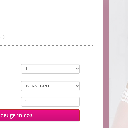
lus)
dauga in cos