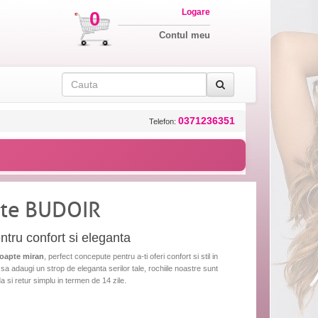
Logare
0
Contul meu
0371236351
Telefon:
pte BUDOIR
tru confort si eleganta
noapte miran
, perfect concepute pentru a-ti oferi confort si stil in
 sa adaugi un strop de eleganta serilor tale, rochiile noastre sunt
a si retur simplu in termen de 14 zile.