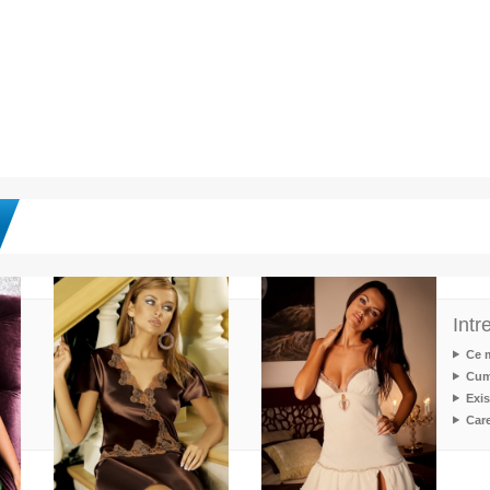
Intr
Ce m
Cum
Exis
Care