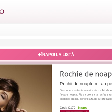
ÎNAPOI LA LISTĂ
Rochie de noa
Rochii de noapte miran pen
Descopera colectia noastra de
rochii de 
fiecare noapte. Fie ca vrei sa te rasfeti sau
alegerea ideala. Beneficiaza de livrare rapid
Cod : Q170 -
in stoc