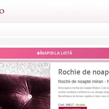
ÎNAPOI LA LISTĂ
Rochie de noap
Rochii de noapte miran -
Descopera rochia de noapte Robyn 2 de la
rochie combina confortul cu un design elega
Beneficiaza de livrare rapida si retur usor i
Cod : M817 -
in stoc