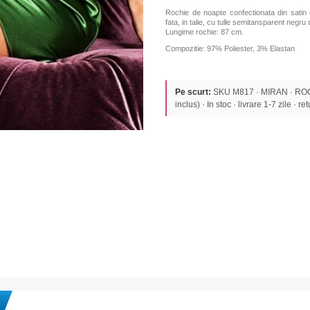
Rochie de noapte confectionata din satin 
fata, in talie, cu tulle semitansparent negru 
Lungime rochie: 87 cm.
Compozitie: 97% Poliester, 3% Elastan
Pe scurt:
SKU M817 · MIRAN · ROC
inclus) · In stoc · livrare 1-7 zile · re