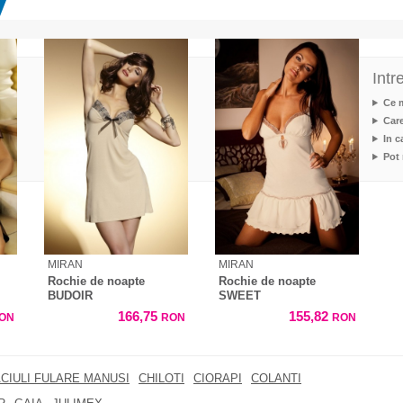
Intr
Ce m
Care
In 
Pot 
MIRAN
MIRAN
Rochie de noapte
Rochie de noapte
BUDOIR
SWEET
166,75
155,82
ON
RON
RON
CIULI FULARE MANUSI
CHILOTI
CIORAPI
COLANTI