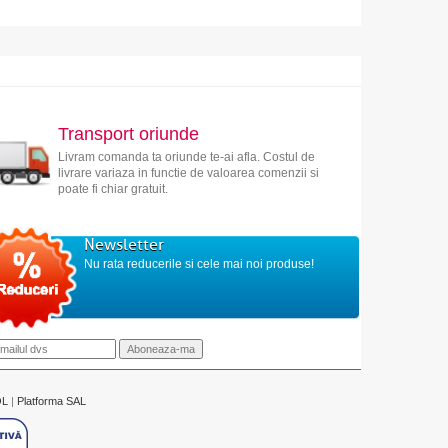
Transport oriunde
Livram comanda ta oriunde te-ai afla. Costul de
livrare variaza in functie de valoarea comenzii si
poate fi chiar gratuit.
Newsletter
Nu rata reducerile si cele mai noi produse!
OL
|
Platforma SAL