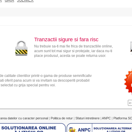
R
GAIA
JULIMEX
Tranzactii sigure si fara risc
Nu trebuie sa-ti mai fie frica de tranzactiile online,
acum sunt tot mai sigur si protejate, iar daca nu-ti
place produsul, acesta se poate returna usor.
e calitate clientilor printr-o gama de produse semnificativ
ati oferit pana acum si va invitam sa descoperiti probabil
electat cu grija special pentru voi.
rarea datelor cu caracter personal
|
Politica de retur
|
Sfaturi intretinere
|
ANPC
|
Platforma S