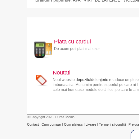
Branduri populare:
AVA
VIKI
DE LAFENSE
WOLBA
Plata cu cardul
De acum poti plati mai usor
Noutati
Noul website
depozituldelenjerie.ro
aduce un plus d
imbunatatita. Multumim pentru suportul pe care ni l-
cele mai frumoase modele de chiloti, pe care le-am s
© Copyright 2026, Duras Media
Contact
|
Cum cumpar
|
Cum platesc
|
Livrare
|
Termeni si conditii
|
Preluc