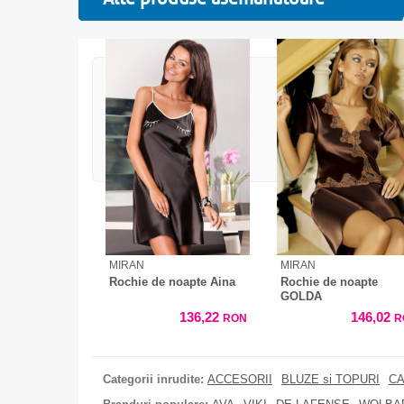
MIRAN
MIRAN
Rochie de noapte Aina
Rochie de noapte
GOLDA
136,22
146,02
RON
R
Categorii inrudite:
ACCESORII
BLUZE si TOPURI
CA