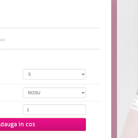
lus)
dauga in cos