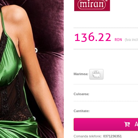
136.22
RON
(tva inc
Marimea:
Culoarea:
Cantitate:
A
Comanda telefonic:
0371236351