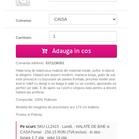
Culoarea:
Cantitate:
Adauga in cos
Comanda telefonic:
0371236351
Halat lung de baie/casa realizat din material moale, pufos si placut
la atingere. Halatul are aspect modern, maneca lunga, guler tip sal,
este prevazut cu buzunare pe partea frontala, prezinta model usor
iesit in relief cu dungi si se leaga in talie cu un cordon, ajustandu-se
perfect pe talie. E de ajuns sa-l porti o singura data pentru a deveni
halatul tau preferat.
Compozitie: 100% Poliester
Modelul din imaginea de prezentare are 174 cm inaltime.
Produs in Polonia.
Pe scurt:
SKU LL2415 · LandL · HALATE DE BAIE si
CASA Femei · 256,15 RON (TVA inclus) · In stoc ·
livrare 1-7 zile · retur 14 zile