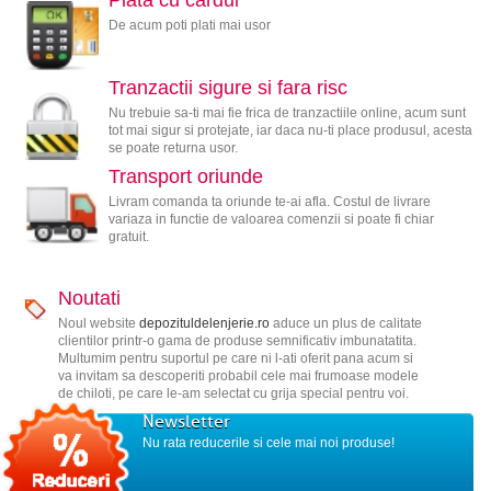
De acum poti plati mai usor
Tranzactii sigure si fara risc
Nu trebuie sa-ti mai fie frica de tranzactiile online, acum sunt
tot mai sigur si protejate, iar daca nu-ti place produsul, acesta
se poate returna usor.
Transport oriunde
Livram comanda ta oriunde te-ai afla. Costul de livrare
variaza in functie de valoarea comenzii si poate fi chiar
gratuit.
Noutati
Noul website
depozituldelenjerie.ro
aduce un plus de calitate
clientilor printr-o gama de produse semnificativ imbunatatita.
Multumim pentru suportul pe care ni l-ati oferit pana acum si
va invitam sa descoperiti probabil cele mai frumoase modele
de chiloti, pe care le-am selectat cu grija special pentru voi.
Newsletter
Nu rata reducerile si cele mai noi produse!