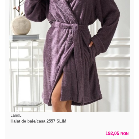
LandL
Halat de baie/casa 2557 SLIM
192,05
RON