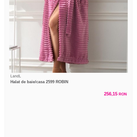
LandL
Halat de baie/casa 2599 ROBIN
256,15
RON