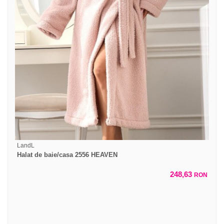
LandL
Halat de baie/casa 2556 HEAVEN
248,63
RON