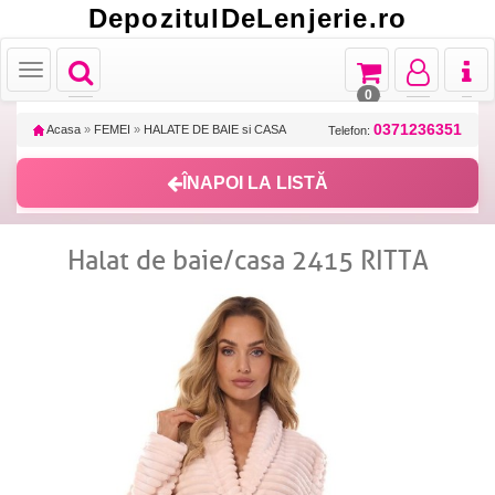
DepozitulDeLenjerie.ro
Toggle
Toggle
Toggle
Toggl
Toggle
navigation
navigation
navigation
naviga
navigation
0
0371236351
Acasa
»
FEMEI
»
HALATE DE BAIE si CASA
Telefon:
ÎNAPOI LA LISTĂ
Halat de baie/casa 2415 RITTA