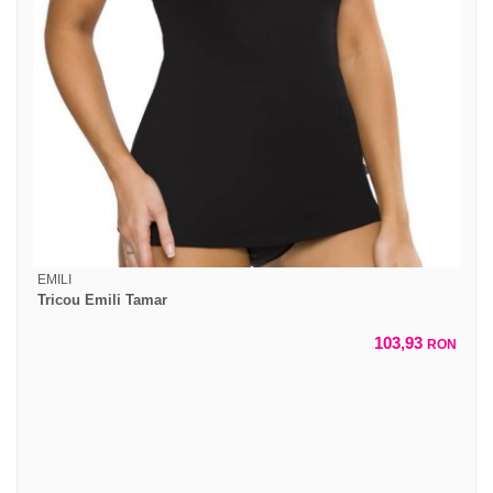
EMILI
Tricou Emili Tamar
103,93
RON