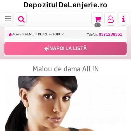
DepozitulDeLenjerie.ro
Toggle
Toggle
Toggle
Toggl
Toggle
navigation
navigation
navigation
naviga
navigation
0
0371236351
Acasa
»
FEMEI
»
BLUZE si TOPURI
Telefon:
ÎNAPOI LA LISTĂ
Maiou de dama AILIN