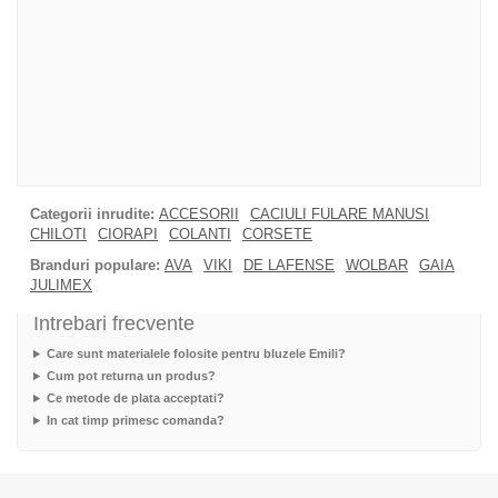
Categorii inrudite:
ACCESORII
CACIULI FULARE MANUSI
CHILOTI
CIORAPI
COLANTI
CORSETE
Branduri populare:
AVA
VIKI
DE LAFENSE
WOLBAR
GAIA
JULIMEX
Intrebari frecvente
Care sunt materialele folosite pentru bluzele Emili?
Cum pot returna un produs?
Ce metode de plata acceptati?
In cat timp primesc comanda?