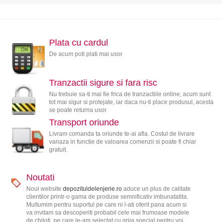
Plata cu cardul
De acum poti plati mai usor
Tranzactii sigure si fara risc
Nu trebuie sa-ti mai fie frica de tranzactiile online, acum sunt
tot mai sigur si protejate, iar daca nu-ti place produsul, acesta
se poate returna usor.
Transport oriunde
Livram comanda ta oriunde te-ai afla. Costul de livrare
variaza in functie de valoarea comenzii si poate fi chiar
gratuit.
Noutati
Noul website
depozituldelenjerie.ro
aduce un plus de calitate
clientilor printr-o gama de produse semnificativ imbunatatita.
Multumim pentru suportul pe care ni l-ati oferit pana acum si
va invitam sa descoperiti probabil cele mai frumoase modele
de chiloti, pe care le-am selectat cu grija special pentru voi.