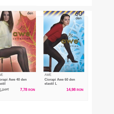
WE
AWE
orapi Awe 40 den
Ciorapi Awe 60 den
astil
elastil L
7,78
14,98
73
RON
RON
RON