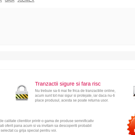
R
GAIA
JULIMEX
Tranzactii sigure si fara risc
Nu trebuie sa-ti mai fie frica de tranzactiile online,
acum sunt tot mai sigur si protejate, iar daca nu-ti
place produsul, acesta se poate returna usor.
e calitate clientilor printr-o gama de produse semnificativ
ati oferit pana acum si va invitam sa descoperiti probabil
electat cu grija special pentru voi.