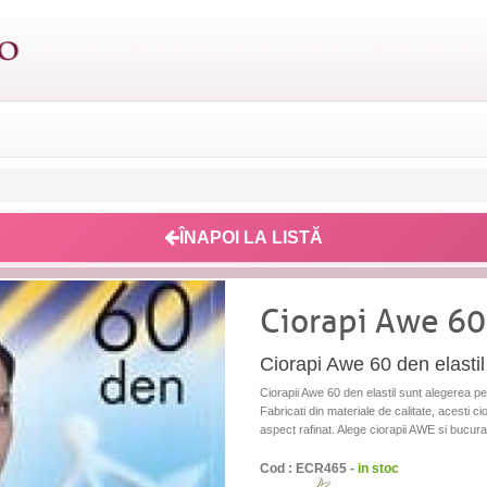
ÎNAPOI LA LISTĂ
Ciorapi Awe 60 
Ciorapi Awe 60 den elastil 
Ciorapii Awe 60 den elastil sunt alegerea pe
Fabricati din materiale de calitate, acesti ci
aspect rafinat. Alege ciorapii AWE si bucura-t
Cod : ECR465 -
in stoc