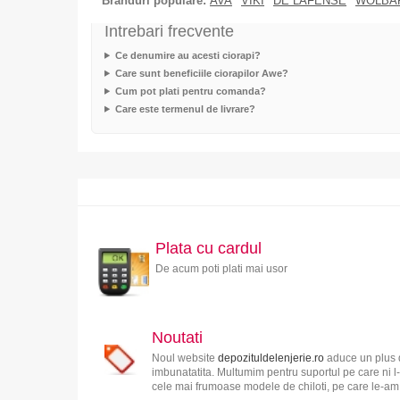
Branduri populare:
AVA
VIKI
DE LAFENSE
WOLBA
Intrebari frecvente
Ce denumire au acesti ciorapi?
Care sunt beneficiile ciorapilor Awe?
Cum pot plati pentru comanda?
Care este termenul de livrare?
Plata cu cardul
De acum poti plati mai usor
Noutati
Noul website
depozituldelenjerie.ro
aduce un plus d
imbunatatita. Multumim pentru suportul pe care ni l-
cele mai frumoase modele de chiloti, pe care le-am s