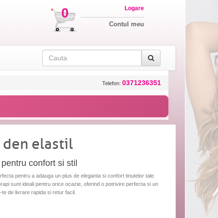
Logare
0
Contul meu
0371236351
Telefon:
den elastil
pentru confort si stil
rfecta pentru a adauga un plus de eleganta si confort tinutelor tale.
orapi sunt ideali pentru orice ocazie, oferind o potrivire perfecta si un
e de livrare rapida si retur facil.