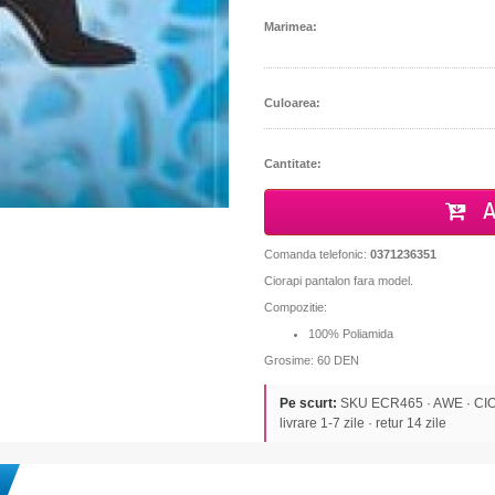
Marimea:
Culoarea:
Cantitate:
A
Comanda telefonic:
0371236351
Ciorapi pantalon fara model.
Compozitie:
100% Poliamida
Grosime: 60 DEN
Pe scurt:
SKU ECR465 · AWE · CIORA
livrare 1-7 zile · retur 14 zile