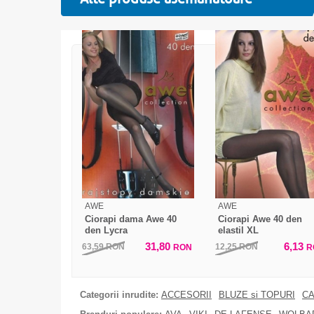
AWE
AWE
Ciorapi dama Awe 40
Ciorapi Awe 40 den
den Lycra
elastil XL
31,80
6,13
63,59
RON
12,25
RON
RON
R
Categorii inrudite:
ACCESORII
BLUZE si TOPURI
CA