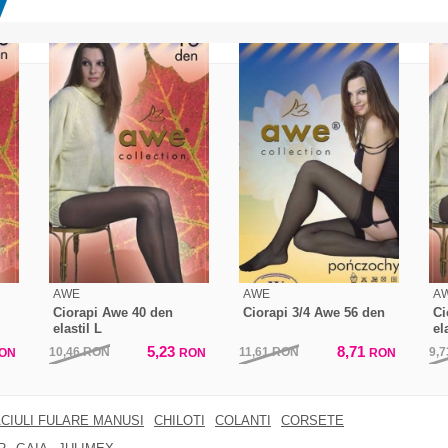
AWE
AWE
A
Ciorapi Awe 40 den
Ciorapi 3/4 Awe 56 den
Ci
elastil L
el
5,23
8,71
10,46
RON
11,61
RON
9,
ON
RON
RON
CIULI FULARE MANUSI
CHILOTI
COLANTI
CORSETE