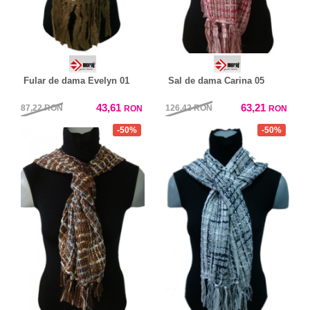
Fular de dama Evelyn 01
Sal de dama Carina 05
43,61
63,21
87,22
RON
126,42
RON
RON
RON
-50%
-50%