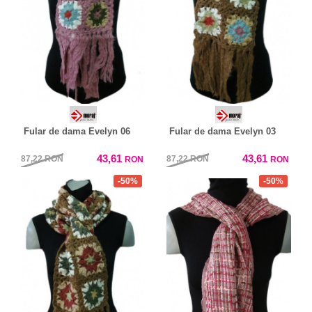
Fular de dama Evelyn 06
Fular de dama Evelyn 03
43,61
43,61
87,22
RON
87,22
RON
RON
RON
-50%
-50%