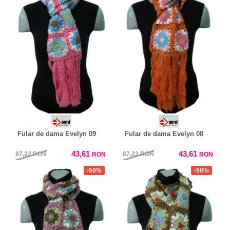
Fular de dama Evelyn 09
Fular de dama Evelyn 08
43,61
43,61
87,22
RON
87,22
RON
RON
RON
-50%
-50%