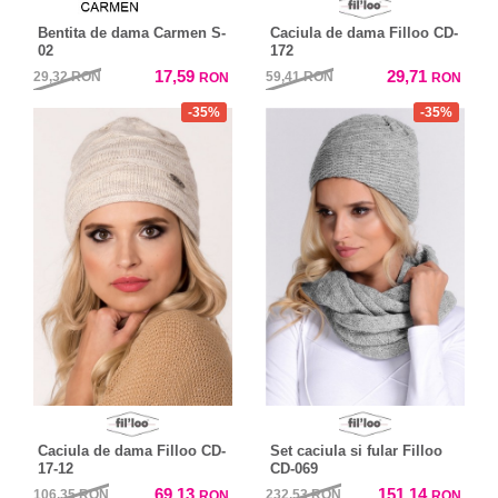
Bentita de dama Carmen S-
Caciula de dama Filloo CD-
02
172
17,59
29,71
29,32
RON
59,41
RON
RON
RON
-35%
-35%
Caciula de dama Filloo CD-
Set caciula si fular Filloo
17-12
CD-069
69,13
151,14
106,35
RON
232,53
RON
RON
RON