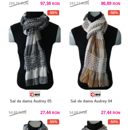
97,38
96,89
194,75
RON
193,77
RON
RON
RON
-50%
-50%
Sal de dama Audrey 05
Sal de dama Audrey 04
27,44
27,44
54,88
RON
54,88
RON
RON
RON
-50%
-50%