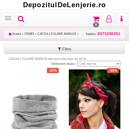
DepozitulDeLenjerie.ro
Toggle
Toggle
Toggle
Toggl
Toggle
navigation
navigation
navigation
naviga
navigation
0
0371236351
Acasa
»
FEMEI
»
CACIULI FULARE MANUSI
»
Telefon:
Filtre
CACIULI FULARE MANUSI discount mai mare de 20 %
Ordonare dupa :
-25%
-30%