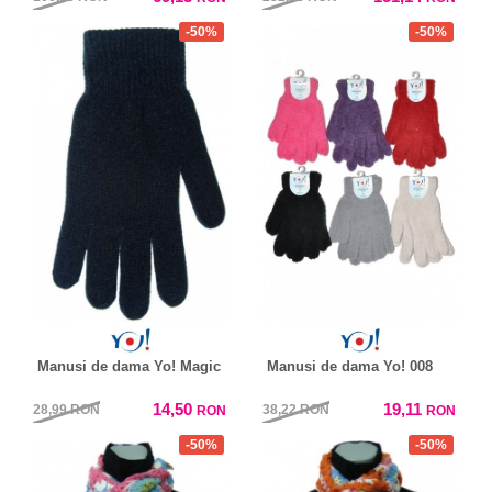
-50%
-50%
Manusi de dama Yo! Magic
Manusi de dama Yo! 008
14,50
19,11
28,99
RON
38,22
RON
RON
RON
-50%
-50%