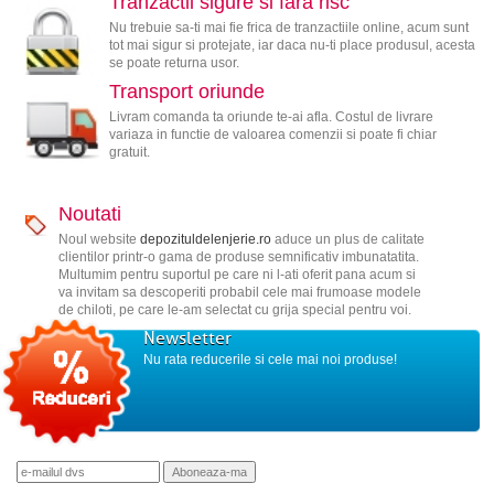
Tranzactii sigure si fara risc
Nu trebuie sa-ti mai fie frica de tranzactiile online, acum sunt
tot mai sigur si protejate, iar daca nu-ti place produsul, acesta
se poate returna usor.
Transport oriunde
Livram comanda ta oriunde te-ai afla. Costul de livrare
variaza in functie de valoarea comenzii si poate fi chiar
gratuit.
Noutati
Noul website
depozituldelenjerie.ro
aduce un plus de calitate
clientilor printr-o gama de produse semnificativ imbunatatita.
Multumim pentru suportul pe care ni l-ati oferit pana acum si
va invitam sa descoperiti probabil cele mai frumoase modele
de chiloti, pe care le-am selectat cu grija special pentru voi.
Newsletter
Nu rata reducerile si cele mai noi produse!