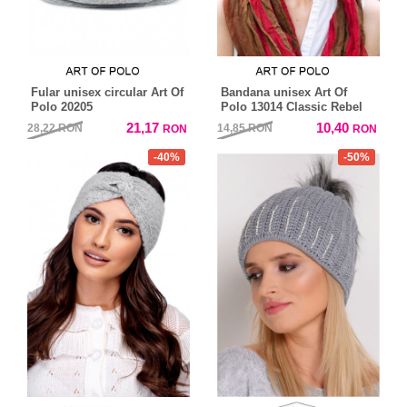
Fular unisex circular Art Of
Bandana unisex Art Of
Polo 20205
Polo 13014 Classic Rebel
21,17
10,40
28,22
RON
14,85
RON
RON
RON
-40%
-50%