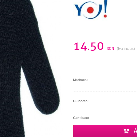
14.50
RON
(tva inclus)
Marimea:
Culoarea:
Cantitate:
A