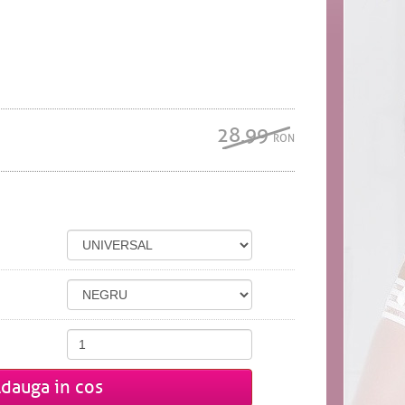
28.99
RON
dauga in cos