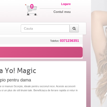
Logare
0
Contul meu
0371236351
Telefon:
a Yo! Magic
rpio pentru dama
re si manusi Scorpio, ideale pentru sezonul rece. Aceste accesorii
i un plus de stil tinutei tale. Beneficiaza de livrare rapida si retur in