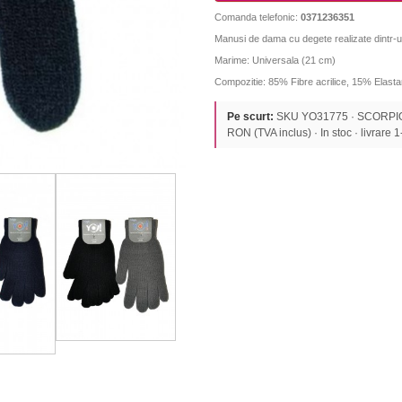
Comanda telefonic:
0371236351
Manusi de dama cu degete realizate dintr-un
Marime: Universala (21 cm)
Compozitie: 85% Fibre acrilice, 15% Elast
Pe scurt:
SKU YO31775 · SCORPIO
RON (TVA inclus) · In stoc · livrare 1-