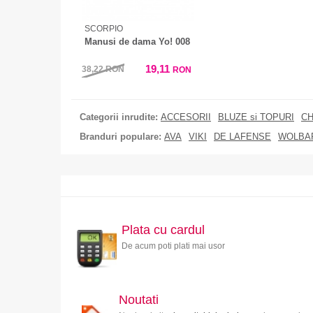
SCORPIO
Manusi de dama Yo! 008
19,11
38,22
RON
RON
Categorii inrudite:
ACCESORII
BLUZE si TOPURI
CH
Branduri populare:
AVA
VIKI
DE LAFENSE
WOLBA
Plata cu cardul
De acum poti plati mai usor
Noutati