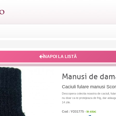
ÎNAPOI LA LISTĂ
Manusi de dam
Caciuli fulare manusi Sco
Descopera colectia noastra de caciuli, fula
nu doar ca te protejeaza de frig, dar adauga s
14 zile.
Cod : YO31775 -
in stoc