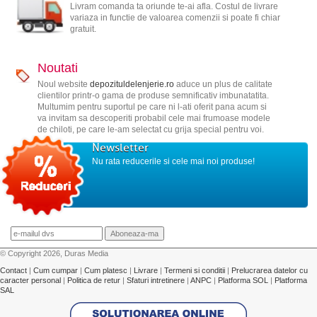
Livram comanda ta oriunde te-ai afla. Costul de livrare
variaza in functie de valoarea comenzii si poate fi chiar
gratuit.
Noutati
Noul website
depozituldelenjerie.ro
aduce un plus de calitate
clientilor printr-o gama de produse semnificativ imbunatatita.
Multumim pentru suportul pe care ni l-ati oferit pana acum si
va invitam sa descoperiti probabil cele mai frumoase modele
de chiloti, pe care le-am selectat cu grija special pentru voi.
Newsletter
Nu rata reducerile si cele mai noi produse!
© Copyright 2026, Duras Media
Contact
|
Cum cumpar
|
Cum platesc
|
Livrare
|
Termeni si conditii
|
Prelucrarea datelor cu
caracter personal
|
Politica de retur
|
Sfaturi intretinere
|
ANPC
|
Platforma SOL
|
Platforma
SAL