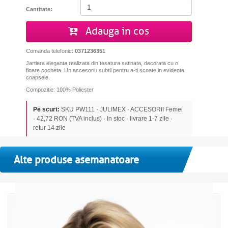
Cantitate:
Adauga in cos
Comanda telefonic:
0371236351
Jartiera eleganta realizata din tesatura satinata, decorata cu o
floare cocheta. Un accesoriu subtil pentru a-ti scoate in evidenta
coapsele.
Compozitie: 100% Poliester
Pe scurt:
SKU PW111 · JULIMEX · ACCESORII Femei
· 42,72 RON (TVA inclus) · In stoc · livrare 1-7 zile ·
retur 14 zile
Alte produse asemanatoare