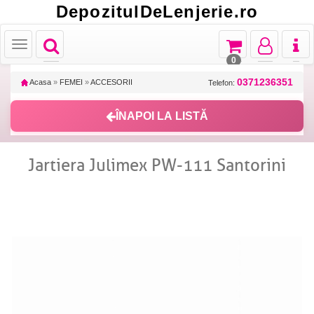
DepozitulDeLenjerie.ro
Toggle
Toggle
Toggle
Toggl
Toggle
navigation
navigation
navigation
naviga
navigation
0
0371236351
Acasa
»
FEMEI
»
ACCESORII
Telefon:
ÎNAPOI LA LISTĂ
Jartiera Julimex PW-111 Santorini