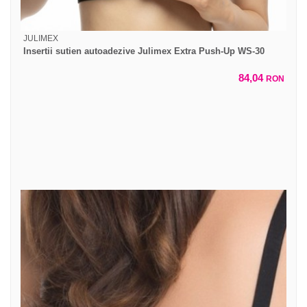
JULIMEX
Insertii sutien autoadezive Julimex Extra Push-Up WS-30
84,04
RON