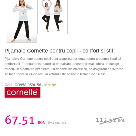
Pijamale Cornette pentru copii - confort si stil
Pijamalele Cornette pentru copii sunt alegerea perfecta pentru un somn linistit si
confortabil. Fabricate din materiale de calitate, aceste pijamale ofera un design
atractiv si o potrivire excelenta. La depozituldelenjerie.ro, ne asiguram ca livrarea
se face rapid, in 24 de ore, iar returul este posibil in termen de 14 zile.
Cod : CO958-959/156 -
in stoc
67.51
112.52
RON
RON
(tva inclus)