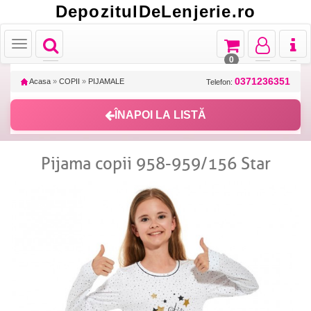
DepozitulDeLenjerie.ro
Toggle
Toggle
Toggle
Toggl
Toggle
navigation
navigation
navigation
naviga
navigation
0
0371236351
Acasa
»
COPII
»
PIJAMALE
Telefon:
ÎNAPOI LA LISTĂ
Pijama copii 958-959/156 Star