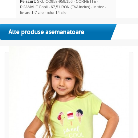
Pe scurt:
SKU CO958-959/156 · CORNETTE ·
PIJAMALE Copii · 67,51 RON (TVA inclus) · In stoc ·
livrare 1-7 zile · retur 14 zile
Alte produse asemanatoare