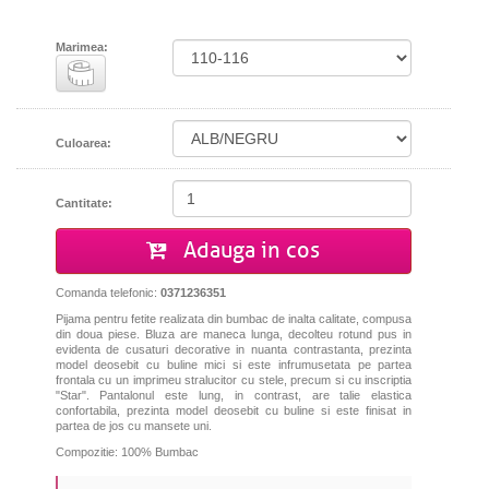
Marimea:
Culoarea:
Cantitate:
Adauga in cos
Comanda telefonic:
0371236351
Pijama pentru fetite realizata din bumbac de inalta calitate, compusa
din doua piese. Bluza are maneca lunga, decolteu rotund pus in
evidenta de cusaturi decorative in nuanta contrastanta, prezinta
model deosebit cu buline mici si este infrumusetata pe partea
frontala cu un imprimeu stralucitor cu stele, precum si cu inscriptia
"Star". Pantalonul este lung, in contrast, are talie elastica
confortabila, prezinta model deosebit cu buline si este finisat in
partea de jos cu mansete uni.
Compozitie: 100% Bumbac