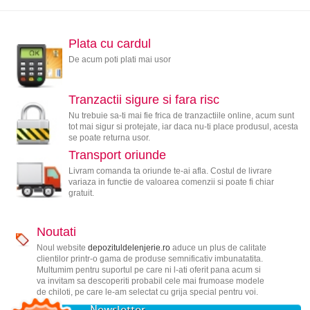
Plata cu cardul
De acum poti plati mai usor
Tranzactii sigure si fara risc
Nu trebuie sa-ti mai fie frica de tranzactiile online, acum sunt
tot mai sigur si protejate, iar daca nu-ti place produsul, acesta
se poate returna usor.
Transport oriunde
Livram comanda ta oriunde te-ai afla. Costul de livrare
variaza in functie de valoarea comenzii si poate fi chiar
gratuit.
Noutati
Noul website
depozituldelenjerie.ro
aduce un plus de calitate
clientilor printr-o gama de produse semnificativ imbunatatita.
Multumim pentru suportul pe care ni l-ati oferit pana acum si
va invitam sa descoperiti probabil cele mai frumoase modele
de chiloti, pe care le-am selectat cu grija special pentru voi.