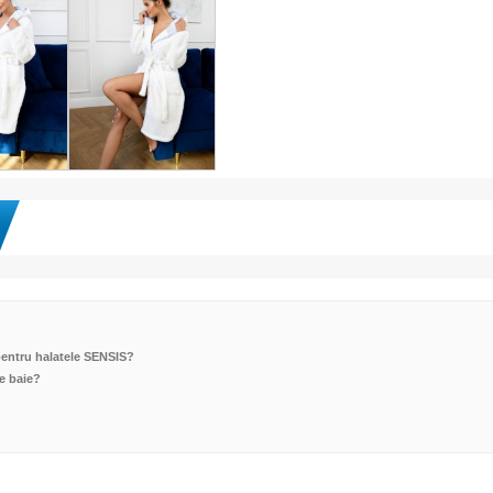
pentru halatele SENSIS?
e baie?