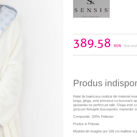
389.58
RON
(tva inc
Produs indispo
Halat de baie/casa realizat din material moa
lunga, gluga, este prevazut cu buzunare apli
ajustandu-se perfect pe talie.
Gluga este co
(precum finisajele buzunarelor, manecilor si 
Compozitie: 100% Poliester
Produs in Polonia.
Modelul din imagine are 168 cm inaltime si