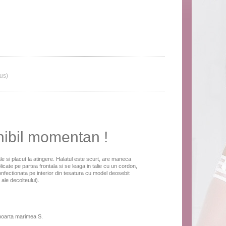
lus)
nibil momentan !
le si placut la atingere. Halatul este scurt, are maneca
cate pe partea frontala si se leaga in talie cu un cordon,
nfectionata pe interior din tesatura cu model deosebit
ale decolteului).
 poarta marimea S.