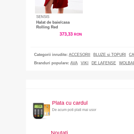
SENSIS
Halat de baie/casa
Rolling Red
373,33
RON
Categorii inrudite:
ACCESORII
BLUZE si TOPURI
CA
Branduri populare:
AVA
VIKI
DE LAFENSE
WOLBA
Plata cu cardul
De acum poti plati mai usor
Noutati