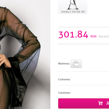
301.84
RON
(tva inc
Marimea:
Culoarea:
Cantitate:
A