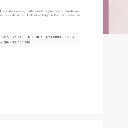
 de inalta calitate, foarte feminin si provocator. Halatul are
nt din satin negru. Halatul se leaga in talie cu cordon din
 NEVER SIN · LENJERIE SEXY Femei · 301,84
7 zile · retur 14 zile