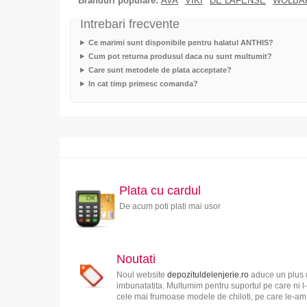
Branduri populare:
AVA
VIKI
DE LAFENSE
WOLBA
Intrebari frecvente
Ce marimi sunt disponibile pentru halatul ANTHIS?
Cum pot returna produsul daca nu sunt multumit?
Care sunt metodele de plata acceptate?
In cat timp primesc comanda?
Plata cu cardul
De acum poti plati mai usor
Noutati
Noul website
depozituldelenjerie.ro
aduce un plus d
imbunatatita. Multumim pentru suportul pe care ni l-
cele mai frumoase modele de chiloti, pe care le-am s