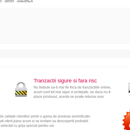
R
GAIA
JULIMEX
Tranzactii sigure si fara risc
Nu trebuie sa-ti mai fie frica de tranzactiile online,
acum sunt tot mai sigur si protejate, iar daca nu-ti
place produsul, acesta se poate returna usor.
e calitate clientilor printr-o gama de produse semnificativ
ati oferit pana acum si va invitam sa descoperiti probabil
electat cu grija special pentru voi.