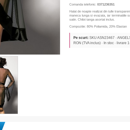
Comanda telefonic:
0371236351
Halat de noapte realizat din tulle transparent
maneca lunga si evazata, iar terminatiile su
satin. Chilot tanga asortat inclus.
Compozitie: 80% Poliamida, 20% Elastan
Pe scurt:
SKU ASN23467 · ANGELS
RON (TVA inclus) · In stoc · livrare 1-