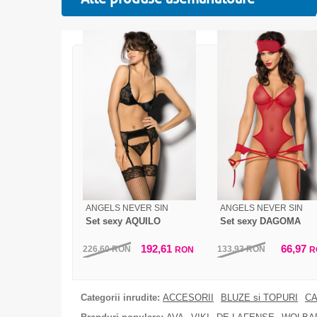
ANGELS NEVER SIN
ANGELS NEVER SIN
Set sexy AQUILO
Set sexy DAGOMA
192,61
66,97
226,60
RON
133,93
RON
RON
R
Categorii inrudite:
ACCESORII
BLUZE si TOPURI
CA