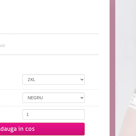
lus)
dauga in cos