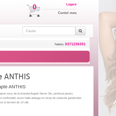
Logare
0
Contul meu
0371236351
Telefon:
e ANTHIS
oapte ANTHIS
erie sexy de la brandul Angels Never Sin, perfecta pentru
i confortabil, acest halat adauga un strop de seductie garderobei
sor in termen de 14 zile.