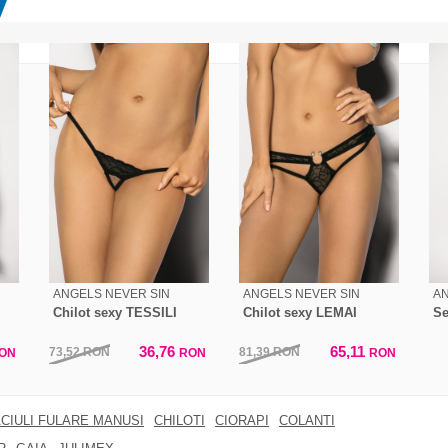
ANGELS NEVER SIN
ANGELS NEVER SIN
AN
Chilot sexy TESSILI
Chilot sexy LEMAI
Se
36,76
65,11
73,52
RON
81,39
RON
ON
RON
RON
CIULI FULARE MANUSI
CHILOTI
CIORAPI
COLANTI