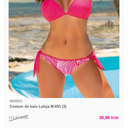
MARKO
Costum de baie Lukija M-691 (3)
85,96
171,91
RON
RON