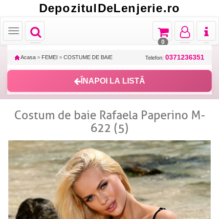
DepozitulDeLenjerie.ro
Toggle
Toggle
Toggle
Toggl
Toggle
navigation
navigation
navigation
naviga
navigation
0
0371236351
Acasa
»
FEMEI
»
COSTUME DE BAIE
Telefon:
ÎNAPOI LA LISTĂ
Costum de baie Rafaela Paperino M-
622 (5)