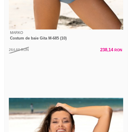
MARKO
Costum de baie Gita M-685 (10)
238,14
264,60
RON
RON