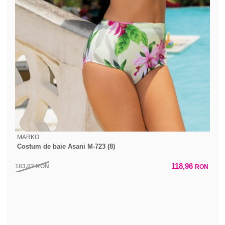
MARKO
Costum de baie Asani M-723 (8)
118,96
183,02
RON
RON