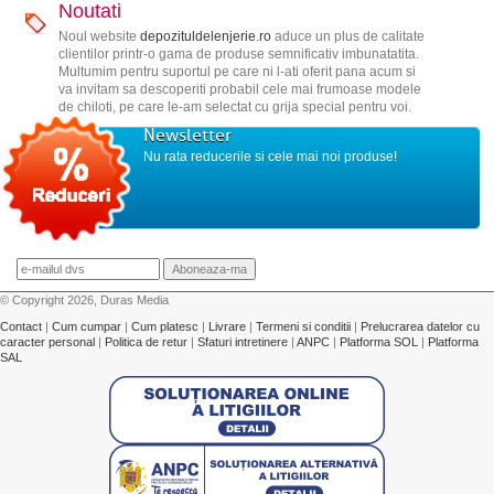
Noutati
Noul website
depozituldelenjerie.ro
aduce un plus de calitate
clientilor printr-o gama de produse semnificativ imbunatatita.
Multumim pentru suportul pe care ni l-ati oferit pana acum si
va invitam sa descoperiti probabil cele mai frumoase modele
de chiloti, pe care le-am selectat cu grija special pentru voi.
Newsletter
Nu rata reducerile si cele mai noi produse!
© Copyright 2026, Duras Media
Contact
|
Cum cumpar
|
Cum platesc
|
Livrare
|
Termeni si conditii
|
Prelucrarea datelor cu
caracter personal
|
Politica de retur
|
Sfaturi intretinere
|
ANPC
|
Platforma SOL
|
Platforma
SAL