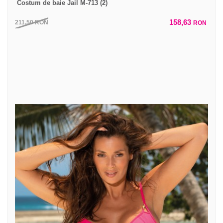
Costum de baie Jail M-713 (2)
158,63
211,50
RON
RON