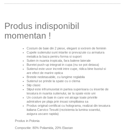
Produs indisponibil
momentan !
Costum de baie din 2 piese, elegant si extrem de feminin
Cupele sutienului sunt intarite si prevazute cu armatura
metalica la baza pentru forma si suport
Sutien in nuanta tropicala, fara balene laterale
Buretei push-up integrati in cupa (nu se pot detasa)
Sutienul este usor incretit intre cupe, ridica bine bustul si
are efect de marire optica
Bretele nedetasabile, cu lungime reglabila
Sutienul se prinde la spate cu o clema
Slip clasic
Slipul este infrumusetat in partea superioara cu insertie de
tesatura in nuanta sutienului, iar la spate este uni
Un costum de baie in care vei atrage toate privirile
admirative pe plaja prin insasi simplitatea sa
Produs original certificat cu holograma, realizat din tesatura
italiana Carvico Tesutti (rezistenta la lumina soarelui,
asigura uscare rapida)
Produs in Polonia
Compozitie: 80% Poliamida, 20% Elastan