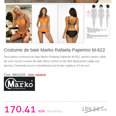
Costume de baie Marko Rafaela Paperino M-622
Descopera costumul de baie Marko Rafaela Paperino M-622, perfect pentru zilele
de vara. Acest costum de baie ofera confort si stil, fiind ideal pentru plaja sau
piscina. Comanda acum si beneficiaza de livrare rapida in 24 de ore!
Cod : MK622/5 -
stoc epuizat
170.41
189.34
RON
RON
(tva inclus)