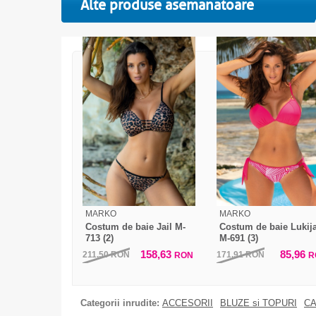
Alte produse asemanatoare
MARKO
MARKO
Costum de baie Jail M-
Costum de baie Lukij
713 (2)
M-691 (3)
158,63
85,96
211,50
RON
171,91
RON
RON
R
Categorii inrudite:
ACCESORII
BLUZE si TOPURI
CA