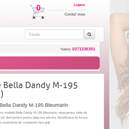
Logare
0
Contul meu
0371236351
Telefon:
e Bella Dandy M-195
)
 Bella Dandy M-195 Bleumarin
v modelul Bella Dandy M-195 Bleumarin, ideal pentru zilele de
til, fiind perfect pentru plaja sau piscina. Beneficiaza de livrare
u o experienta de cumparare fara griji.