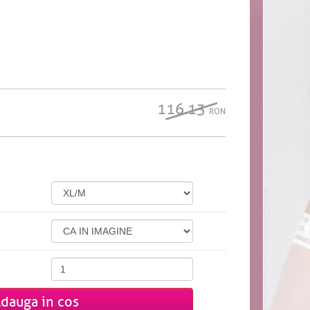
116.13
RON
dauga in cos