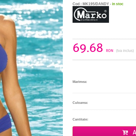
Cod : MK195/DANDY -
in stoc
69.68
RON
(tva inclus)
Marimea:
Culoarea:
Cantitate:
A