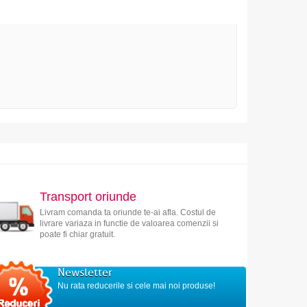
Transport oriunde
Livram comanda ta oriunde te-ai afla. Costul de
livrare variaza in functie de valoarea comenzii si
poate fi chiar gratuit.
Newsletter
Nu rata reducerile si cele mai noi produse!