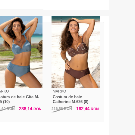
ARKO
MARKO
stum de baie Gita M-
Costum de baie
5 (10)
Catherine M-636 (8)
238,14
162,44
4,60
RON
216,58
RON
RON
RON