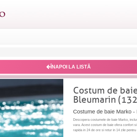
ÎNAPOI LA LISTĂ
Costum de bai
Bleumarin (132
Costume de baie Marko -
Descopera costumele de baie Marko, inclusi
vara. Acest costum de baie ofera confort si s
rapida in 24 de ore si retur in 14 zile pentr