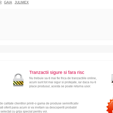
R
GAIA
JULIMEX
Tranzactii sigure si fara risc
Nu trebuie sa-ti mai fie frica de tranzactiile online,
acum sunt tot mai sigur si protejate, iar daca nu-ti
place produsul, acesta se poate returna usor.
e calitate clientilor printr-o gama de produse semnificativ
ati oferit pana acum si va invitam sa descoperiti probabil
electat cu grija special pentru voi.