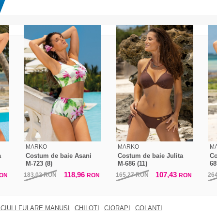
MARKO
MARKO
M
a
Costum de baie Asani
Costum de baie Julita
Co
M-723 (8)
M-686 (11)
68
118,96
107,43
183,02
RON
165,27
RON
26
ON
RON
RON
CIULI FULARE MANUSI
CHILOTI
CIORAPI
COLANTI