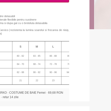
ire detasabil
erale flexibile pentru sustinere
ema si dupa gat cu o breteluta detasabila
Carvico (
rezistenta la
lumina soarelui
si
frecarea
de
nisip,
a
)
S
M
L
XL
XL/M
80 - 82
83 - 85
86 - 88
89 - 91
89 - 91
64 - 70
68 - 74
72 - 78
76 - 82
76 -82
82 - 88
86 - 92
90 - 96
94 - 100
86 - 92
21
22
23
24
22
KO · COSTUME DE BAIE Femei · 69,68 RON
 · retur 14 zile