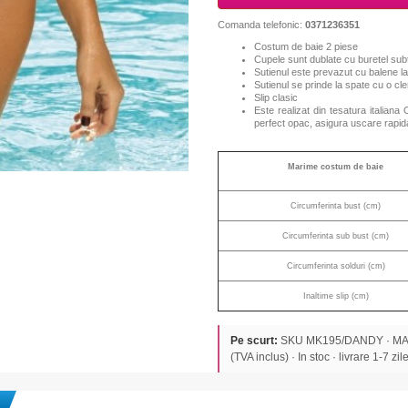
Comanda telefonic:
0371236351
Costum de baie 2 piese
Cupele sunt dublate cu buretel subt
Sutienul este prevazut cu balene lat
Sutienul se prinde la spate cu o cl
Slip clasic
Este realizat din tesatura italiana 
perfect
opac,
asigura uscare rapid
Marime costum de baie
Circumferinta bust (cm)
Circumferinta sub bust (cm)
Circumferinta solduri (cm)
Inaltime slip (cm)
Pe scurt:
SKU MK195/DANDY · MAR
(TVA inclus) · In stoc · livrare 1-7 zile