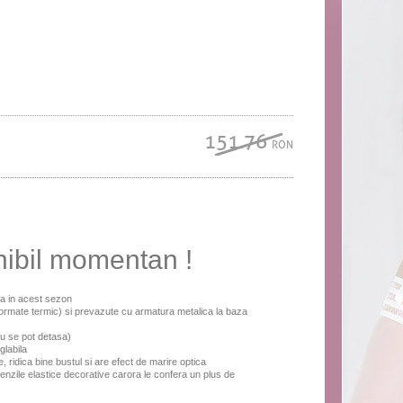
151.76
RON
nibil momentan !
da in acest sezon
eformate termic) si prevazute cu armatura metalica la baza
nu se pot detasa)
glabila
e, ridica bine bustul si are efect de marire optica
enzile elastice decorative carora le confera un plus de