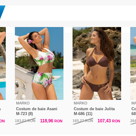
MARKO
MARKO
M
a
Costum de baie Asani
Costum de baie Julita
Co
M-723 (8)
M-686 (11)
68
118,96
107,43
183,02
RON
165,27
RON
26
ON
RON
RON