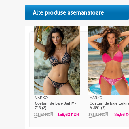
Alte produse asemanatoare
MARKO
MARKO
Costum de baie Jail M-
Costum de baie Lukij
713 (2)
M-691 (3)
158,63
85,96
211,50
RON
171,91
RON
RON
R