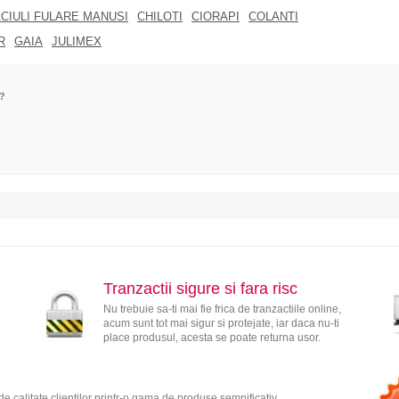
CIULI FULARE MANUSI
CHILOTI
CIORAPI
COLANTI
R
GAIA
JULIMEX
e?
Tranzactii sigure si fara risc
Nu trebuie sa-ti mai fie frica de tranzactiile online,
acum sunt tot mai sigur si protejate, iar daca nu-ti
place produsul, acesta se poate returna usor.
e calitate clientilor printr-o gama de produse semnificativ