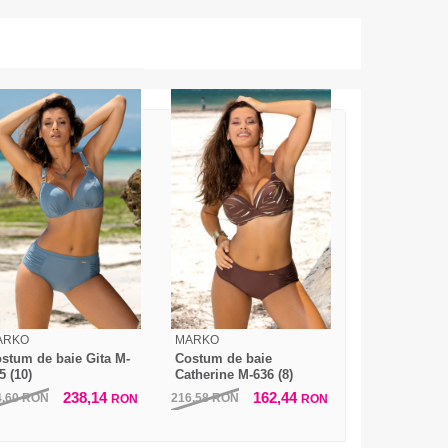
ARKO
MARKO
stum de baie Gita M-
Costum de baie
5 (10)
Catherine M-636 (8)
238,14
162,44
4,60
RON
216,58
RON
RON
RON