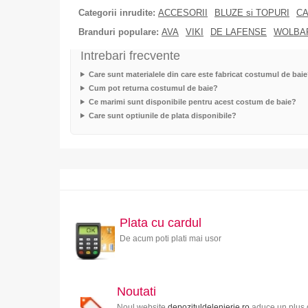
Categorii inrudite:
ACCESORII
BLUZE si TOPURI
CA
Branduri populare:
AVA
VIKI
DE LAFENSE
WOLBA
Intrebari frecvente
Care sunt materialele din care este fabricat costumul de bai
Cum pot returna costumul de baie?
Ce marimi sunt disponibile pentru acest costum de baie?
Care sunt optiunile de plata disponibile?
Plata cu cardul
De acum poti plati mai usor
Noutati
Noul website
depozituldelenjerie.ro
aduce un plus d