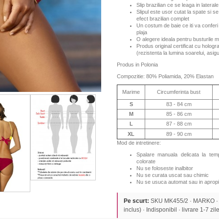
Slip brazilian ce se leaga in laterale
Slipul este usor cutat la spate si s
efect brazilian complet
Un costum de baie ce iti va conferi 
plaja
O alegere ideala pentru busturile mi
Produs original certificat cu hologr
(rezistenta la lumina soarelui, asi
Produs in Polonia
Compozitie: 80% Poliamida, 20% Elastan
Marime
Circumferinta bust
S
83 - 84 cm
M
85 - 86 cm
L
87 - 88 cm
XL
89 - 90 cm
Mod de intretinere:
Spalare manuala delicata la te
colorate
Nu se foloseste inalbitor
Nu se curata uscat sau chimic
Nu se usuca automat sau in apropi
Pe scurt:
SKU MK455/2 · MARKO ·
inclus) · Indisponibil · livrare 1-7 zile