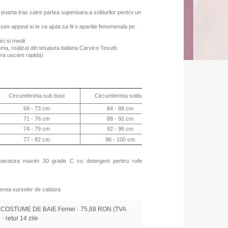
e poarta tras catre partea superioara a soldurilor pentru un
sex-appeal si te va ajuta sa fii o aparitie fenomenala pe
ci si medii
ama, realizat din tesatura italiana Carvico Tesutti
gura uscare rapida)
Inaltimea slipului (fata
Circumferinta sub bust
Circumferinta solduri
68 - 73 cm
84 - 88 cm
17 cm
71 - 76 cm
88 - 92 cm
17 cm
74 - 79 cm
92 - 96 cm
18 cm
77 - 82 cm
96 - 100 cm
18 cm
mperatura maxim 30 grade C cu detergent pentru rufe
erea surselor de caldura
 COSTUME DE BAIE Femei · 75,88 RON (TVA
 · retur 14 zile