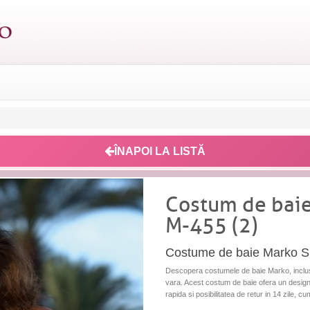
ÎNAPOI LA LISTĂ
Costum de baie
M-455 (2)
Costume de baie Marko S
Descopera costumele de baie Marko, inclusi
vara. Acest costum de baie ofera un design e
rapida si posibilitatea de retur in 14 zile, c