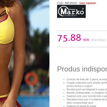
Cod : MK455/2 -
stoc epuizat
75.88
RON
(tva inclus)
Produs indispo
Costum de baie din 2 piese, la mo
Cupele sutienului sunt intarite (pr
pentru forma si suport
Buretei push-up integrati in cupa (
Bretele nedetasabile, cu lungime re
Sutienul este usor incretit intre cup
Decolteul este pus in evidenta de b
efect ornamentele aurii
Sutienul se leaga la spate