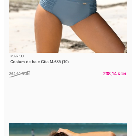
MARKO
Costum de baie Gita M-685 (10)
238,14
264,60
RON
RON