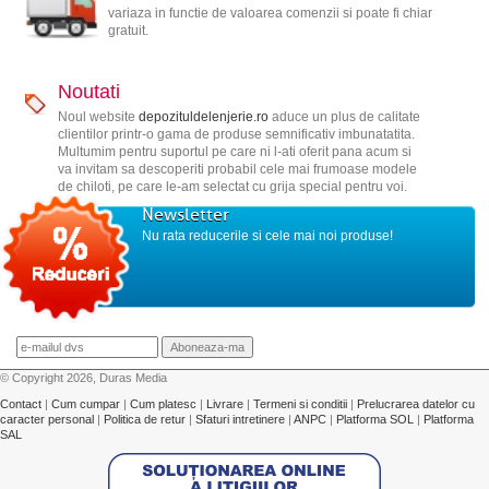
variaza in functie de valoarea comenzii si poate fi chiar
gratuit.
Noutati
Noul website
depozituldelenjerie.ro
aduce un plus de calitate
clientilor printr-o gama de produse semnificativ imbunatatita.
Multumim pentru suportul pe care ni l-ati oferit pana acum si
va invitam sa descoperiti probabil cele mai frumoase modele
de chiloti, pe care le-am selectat cu grija special pentru voi.
Newsletter
Nu rata reducerile si cele mai noi produse!
© Copyright 2026, Duras Media
Contact
|
Cum cumpar
|
Cum platesc
|
Livrare
|
Termeni si conditii
|
Prelucrarea datelor cu
caracter personal
|
Politica de retur
|
Sfaturi intretinere
|
ANPC
|
Platforma SOL
|
Platforma
SAL