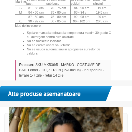
Marime
bust
sub bust
solduri
slipului
S
81 - 83 cm
70 - 75 cm
84 - 90 cm
19 cm
M
84 - 86 cm
75 - 80 cm
88 - 94 cm
19,5 cm
L
87 - 89 cm
75 - 80 cm
92 - 98 cm
20 cm
XL
90 - 92 cm
80 - 85 cm
96 - 102 cm
20,5 cm
Mod de intretinere:
Spalare manuala delicata la temperatura maxim 30 grade C
cu detergent pentru rufe colorate
Nu se foloseste inalbitor
Nu se curata uscat sau chimic
Nu se usuca automat sau in apropierea surselor de
caldura
Pe scurt:
SKU MK536/5 · MARKO · COSTUME DE
BAIE Femei · 131,71 RON (TVA inclus) · Indisponibil ·
livrare 1-7 zile · retur 14 zile
Alte produse asemanatoare