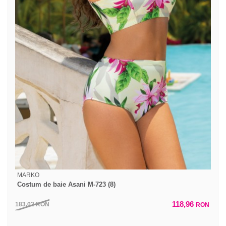
MARKO
Costum de baie Asani M-723 (8)
118,96
183,02
RON
RON