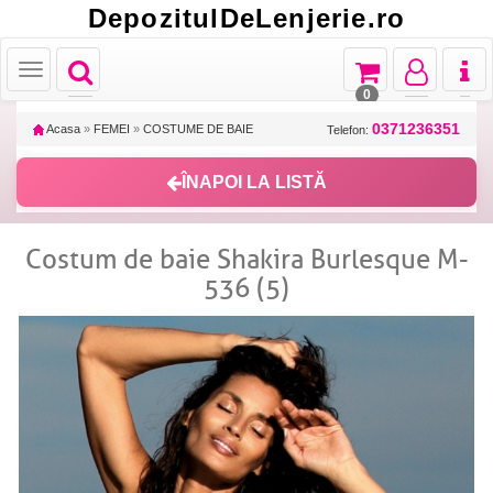
DepozitulDeLenjerie.ro
Toggle
Toggle
Toggle
Toggl
Toggle
navigation
navigation
navigation
naviga
navigation
0
0371236351
Acasa
»
FEMEI
»
COSTUME DE BAIE
Telefon:
ÎNAPOI LA LISTĂ
Costum de baie Shakira Burlesque M-
536 (5)