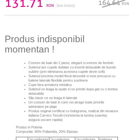
131.71
164.64
RON
RON
(tva inclus)
Produs indisponibil
momentan !
Costum de baie din 2 piese, elegant si extrem de feminin
Sutienul are cupele dublate cu insertii detasabile de burete
subtire (prin eliminarea acestora cupele devin soft)
Sutienul prezinta model floral deosebit si este prevazut cu
balene laterale flexibile pentru sustinere
Cupe fara armatura metalica
Sutienul se leaga la spate si se prinde dupa gat cu o bretea
detasabila
Slip clasic ce se leaga in laterale
Un costum de baie in care vei atrage toate privirile
admirative pe plaja
Produs original certificat cu holograma, realizat din tesatura
italiana Carvico Tesutti (rezistenta la lumina soarelui,
asigura uscare rapida)
Produs in Polonia
Compozitie: 80% Poliamida, 20% Elastan
Circumferinta
Circumferinta
Circumferinta
Inaltimea