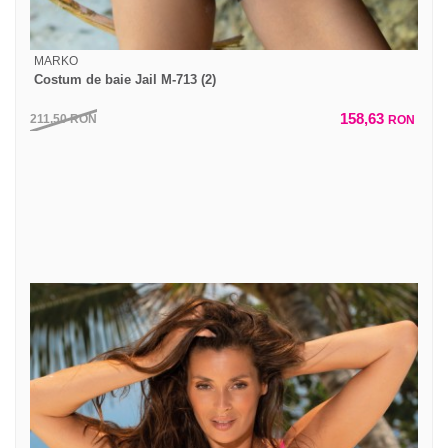
MARKO
Costum de baie Jail M-713 (2)
158,63
211,50
RON
RON