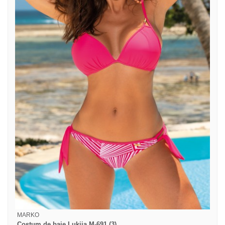
MARKO
Costum de baie Lukija M-691 (3)