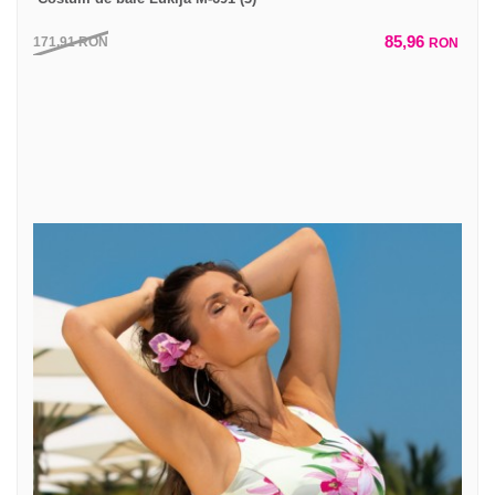
85,96
171,91
RON
RON