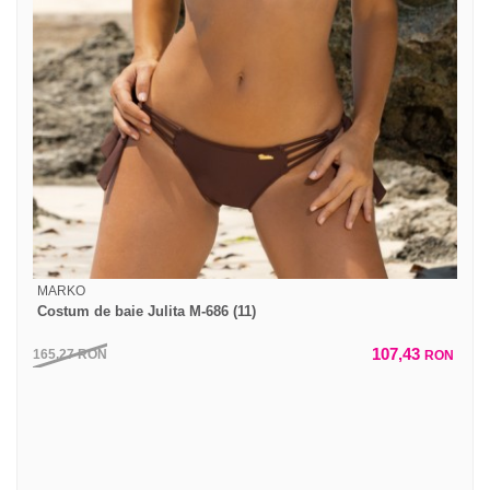
MARKO
Costum de baie Julita M-686 (11)
107,43
165,27
RON
RON