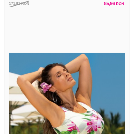
85,96
171,91
RON
RON