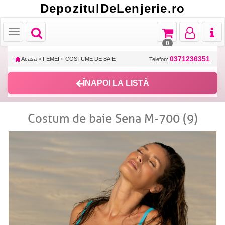
DepozitulDeLenjerie.ro
Toggle
Toggle
Toggle
Toggl
Toggle
navigation
navigation
navigation
naviga
navigation
0
0371236351
Acasa
»
FEMEI
»
COSTUME DE BAIE
Telefon:
ÎNAPOI LA LISTĂ
Costum de baie Sena M-700 (9)