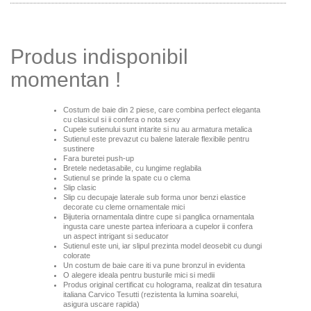
Produs indisponibil
momentan !
Costum de baie din 2 piese, care combina perfect eleganta
cu clasicul si ii confera o nota sexy
Cupele sutienului sunt intarite si nu au armatura metalica
Sutienul este prevazut cu balene laterale flexibile pentru
sustinere
Fara buretei push-up
Bretele nedetasabile, cu lungime reglabila
Sutienul se prinde la spate cu o clema
Slip clasic
Slip cu decupaje laterale sub forma unor benzi elastice
decorate cu cleme ornamentale mici
Bijuteria ornamentala dintre cupe si panglica ornamentala
ingusta care uneste partea inferioara a cupelor ii confera
un aspect intrigant si seducator
Sutienul este uni, iar slipul prezinta model deosebit cu dungi
colorate
Un costum de baie care iti va pune bronzul in evidenta
O alegere ideala pentru busturile mici si medii
Produs original certificat cu holograma, realizat din tesatura
italiana Carvico Tesutti (rezistenta la lumina soarelui,
asigura uscare rapida)