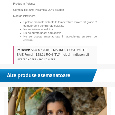
Produs in Polonia
Compozitie: 80% Poliamida, 20% Elastan
Mod de intretinere:
Spalare manuala delicata la temperatura maxim 30 grade C
cu detergent pentru rufe colorate
Nu se foloseste inalbitor
Nu se curata uscat sau chimic
Nu se usuca automat sau in apropierea surselor de
caldura
Pe scurt:
SKU MK700/9 · MARKO · COSTUME DE
BAIE Femei · 128,11 RON (TVA inclus) · Indisponibil ·
livrare 1-7 zile · retur 14 zile
Alte produse asemanatoare