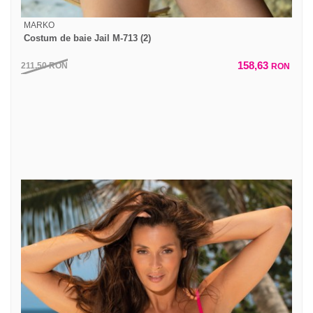
MARKO
Costum de baie Jail M-713 (2)
158,63
211,50
RON
RON