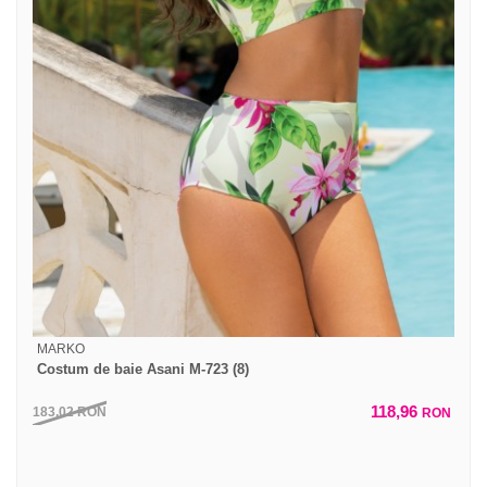
MARKO
Costum de baie Asani M-723 (8)
118,96
183,02
RON
RON