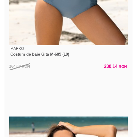
MARKO
Costum de baie Gita M-685 (10)
238,14
264,60
RON
RON