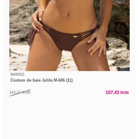
MARKO
Costum de baie Julita M-686 (11)
107,43
165,27
RON
RON