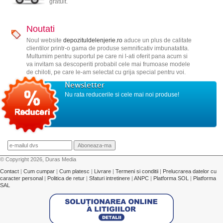
gratuit.
Noutati
Noul website
depozituldelenjerie.ro
aduce un plus de calitate
clientilor printr-o gama de produse semnificativ imbunatatita.
Multumim pentru suportul pe care ni l-ati oferit pana acum si
va invitam sa descoperiti probabil cele mai frumoase modele
de chiloti, pe care le-am selectat cu grija special pentru voi.
Newsletter
Nu rata reducerile si cele mai noi produse!
© Copyright 2026, Duras Media
Contact
|
Cum cumpar
|
Cum platesc
|
Livrare
|
Termeni si conditii
|
Prelucrarea datelor cu
caracter personal
|
Politica de retur
|
Sfaturi intretinere
|
ANPC
|
Platforma SOL
|
Platforma
SAL