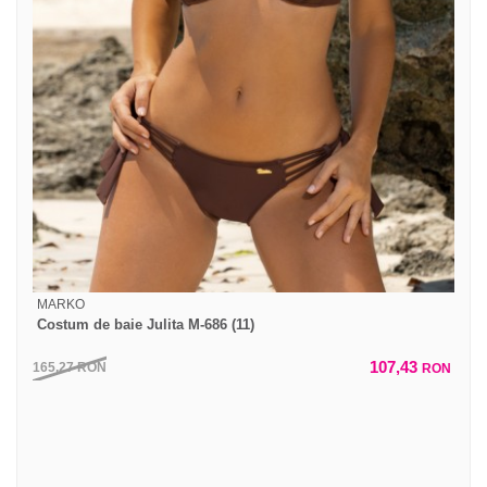
MARKO
Costum de baie Julita M-686 (11)
107,43
165,27
RON
RON