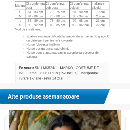
Circumferinta
Circumferinta
Circumferinta
Inaltimea
Marime
bust
sub bust
solduri
slipului
S
81 - 83 cm
70 - 75 cm
84 - 90 cm
19 cm
M
84 - 86 cm
75 - 80 cm
88 - 94 cm
20 cm
L
87 - 89 cm
75 - 80 cm
92 - 98 cm
21 cm
XL
90 - 92 cm
80 - 85 cm
96 - 102 cm
22 cm
Mod de intretinere:
Spalare manuala delicata la temperatura maxim 30 grade C
cu detergent pentru rufe colorate
Nu se foloseste inalbitor
Nu se curata uscat sau chimic
Nu se usuca automat sau in apropierea surselor de
caldura
Pe scurt:
SKU MK524/1 · MARKO · COSTUME DE
BAIE Femei · 87,81 RON (TVA inclus) · Indisponibil ·
livrare 1-7 zile · retur 14 zile
Alte produse asemanatoare