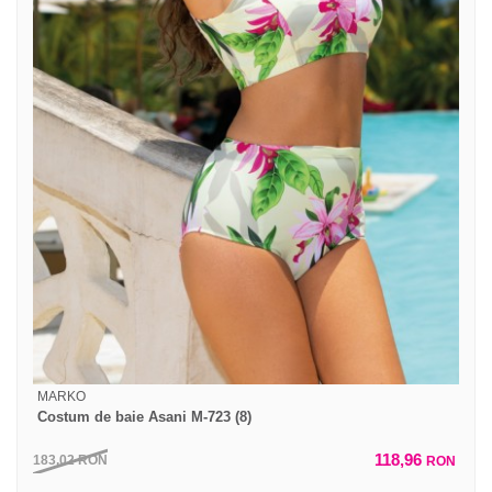
MARKO
Costum de baie Asani M-723 (8)
118,96
183,02
RON
RON