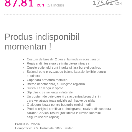
87.81
175.62
RON
RON
(tva inclus)
Produs indisponibil
momentan !
Costum de baie din 2 piese, la moda in acest sezon
Realizat din tesatura ce imita pielea intoarsa
Cupele sutienului sunt intarite si fara buretei push-up
Sutienul este prevazut cu balene laterale flexibile pentru
sustinere
Cupe fara armatura metalica
Bretea nedetasabila, cu lungime reglabila
Sutienul se leaga la spate
Slip clasic ce se leaga in laterale
Un costum de baie care iti va accentua bronzul si in
care vei atrage toate privirile admirative pe plaja
O alegere ideala pentru busturile mici si medii
Produs original certificat cu holograma, realizat din tesatura
italiana Carvico Tesutti (rezistenta la lumina soarelui,
asigura uscare rapida)
Produs in Polonia
Compozitie: 80% Poliamida, 20% Elastan