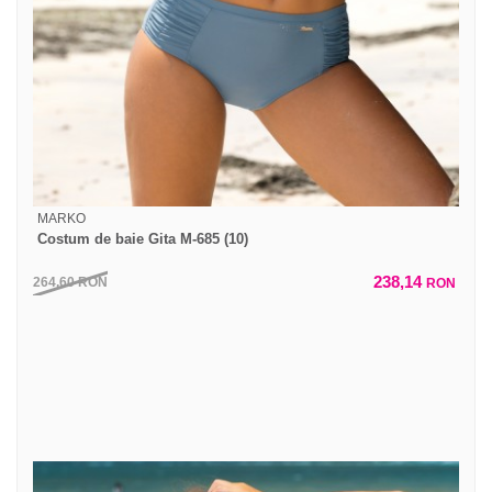
MARKO
Costum de baie Gita M-685 (10)
238,14
264,60
RON
RON