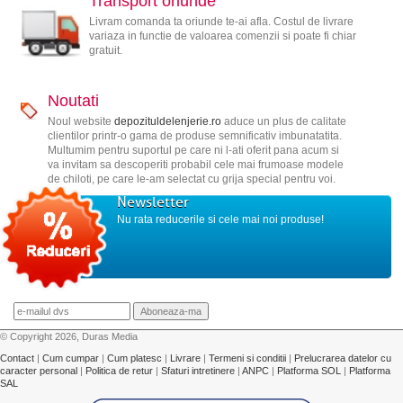
Transport oriunde
Livram comanda ta oriunde te-ai afla. Costul de livrare
variaza in functie de valoarea comenzii si poate fi chiar
gratuit.
Noutati
Noul website
depozituldelenjerie.ro
aduce un plus de calitate
clientilor printr-o gama de produse semnificativ imbunatatita.
Multumim pentru suportul pe care ni l-ati oferit pana acum si
va invitam sa descoperiti probabil cele mai frumoase modele
de chiloti, pe care le-am selectat cu grija special pentru voi.
Newsletter
Nu rata reducerile si cele mai noi produse!
© Copyright 2026, Duras Media
Contact
|
Cum cumpar
|
Cum platesc
|
Livrare
|
Termeni si conditii
|
Prelucrarea datelor cu
caracter personal
|
Politica de retur
|
Sfaturi intretinere
|
ANPC
|
Platforma SOL
|
Platforma
SAL