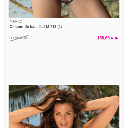
MARKO
Costum de baie Jail M-713 (2)
158,63
211,50
RON
RON