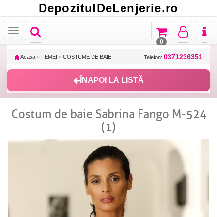
DepozitulDeLenjerie.ro
Toggle
Toggle
Toggle
Toggl
Toggle
navigation
navigation
navigation
naviga
navigation
0
0371236351
Acasa
»
FEMEI
»
COSTUME DE BAIE
Telefon:
ÎNAPOI LA LISTĂ
Costum de baie Sabrina Fango M-524
(1)