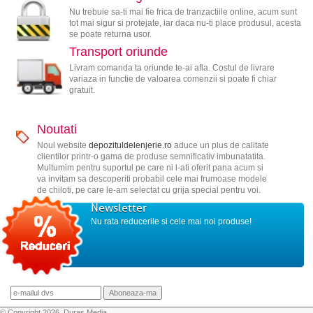
Nu trebuie sa-ti mai fie frica de tranzactiile online, acum sunt
tot mai sigur si protejate, iar daca nu-ti place produsul, acesta
se poate returna usor.
Transport oriunde
Livram comanda ta oriunde te-ai afla. Costul de livrare
variaza in functie de valoarea comenzii si poate fi chiar
gratuit.
Noutati
Noul website
depozituldelenjerie.ro
aduce un plus de calitate
clientilor printr-o gama de produse semnificativ imbunatatita.
Multumim pentru suportul pe care ni l-ati oferit pana acum si
va invitam sa descoperiti probabil cele mai frumoase modele
de chiloti, pe care le-am selectat cu grija special pentru voi.
Newsletter
Nu rata reducerile si cele mai noi produse!
© Copyright 2026, Duras Media