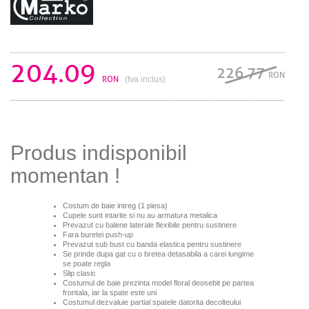
204.09
226.77
RON
RON
(tva inclus)
Produs indisponibil
momentan !
Costum de baie intreg (1 piesa)
Cupele sunt intarite si nu au armatura metalica
Prevazut cu balene laterale flexibile pentru sustinere
Fara buretei push-up
Prevazut sub bust cu banda elastica pentru sustinere
Se prinde dupa gat cu o bretea detasabila a carei lungime
se poate regla
Slip clasic
Costumul de baie prezinta model floral deosebit
pe partea
frontala, iar la spate este uni
Costumul dezvaluie partial spatele datorita decolteului