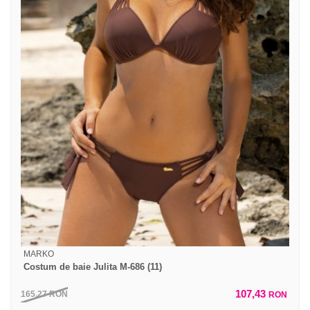
MARKO
Costum de baie Julita M-686 (11)
107,43
165,27
RON
RON