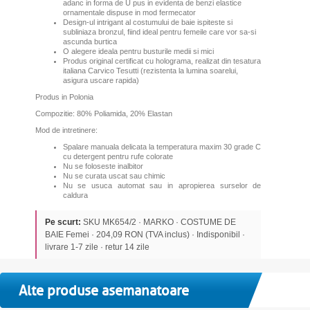
adanc in forma de U pus in evidenta de benzi elastice
ornamentale dispuse in mod fermecator
Design-ul intrigant al costumului de baie ispiteste si
subliniaza bronzul, fiind ideal pentru femeile care vor sa-si
ascunda burtica
O alegere ideala pentru busturile medii si mici
Produs original certificat cu holograma, realizat din tesatura
italiana Carvico Tesutti (rezistenta la lumina soarelui,
asigura uscare rapida)
Produs in Polonia
Compozitie: 80% Poliamida, 20% Elastan
Mod de intretinere:
Spalare manuala delicata la temperatura maxim 30 grade C
cu detergent pentru rufe colorate
Nu se foloseste inalbitor
Nu se curata uscat sau chimic
Nu se usuca automat sau in apropierea surselor de
caldura
Pe scurt:
SKU MK654/2 · MARKO · COSTUME DE
BAIE Femei · 204,09 RON (TVA inclus) · Indisponibil ·
livrare 1-7 zile · retur 14 zile
Alte produse asemanatoare