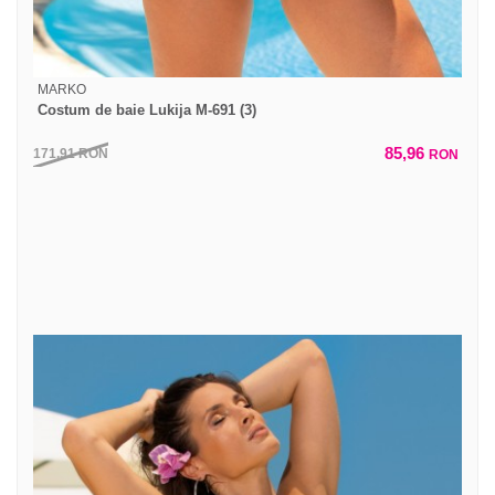
MARKO
Costum de baie Lukija M-691 (3)
85,96
171,91
RON
RON