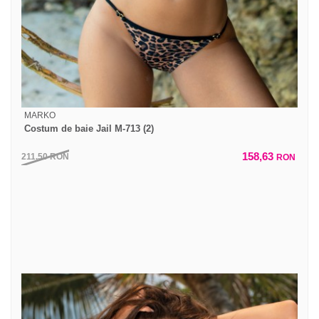
MARKO
Costum de baie Jail M-713 (2)
158,63
211,50
RON
RON