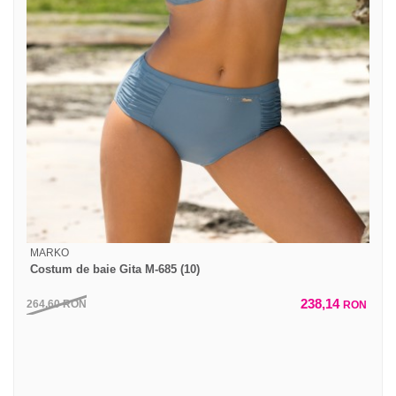
MARKO
Costum de baie Gita M-685 (10)
238,14
264,60
RON
RON