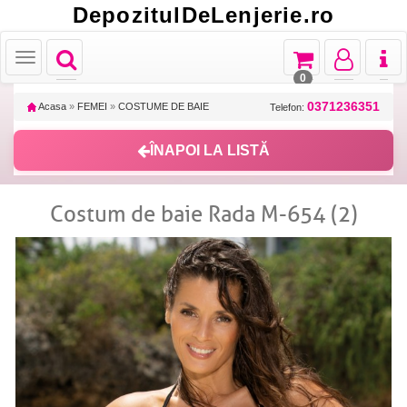
DepozitulDeLenjerie.ro
Toggle
Toggle
Toggle
Toggl
Toggle
navigation
navigation
navigation
naviga
navigation
0
0371236351
Acasa
»
FEMEI
»
COSTUME DE BAIE
Telefon:
ÎNAPOI LA LISTĂ
Costum de baie Rada M-654 (2)