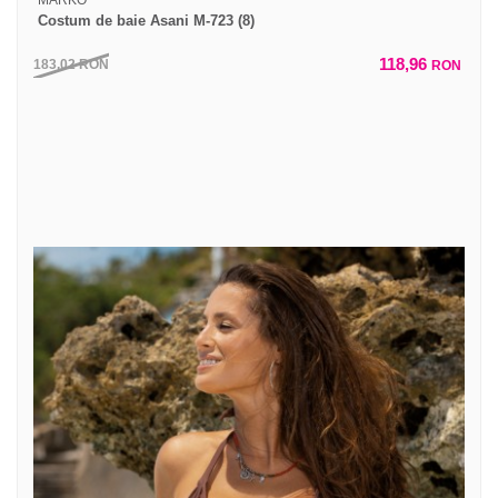
Costum de baie Asani M-723 (8)
118,96
183,02
RON
RON