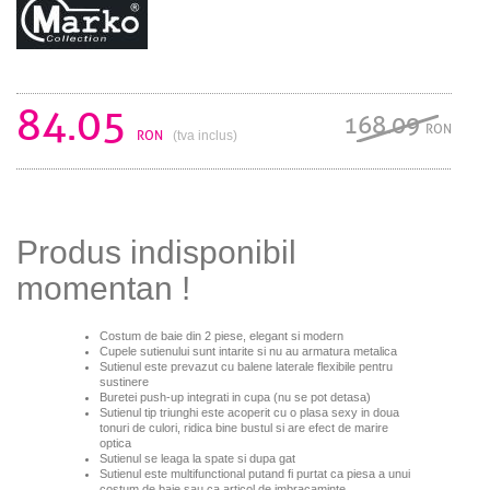
84.05
168.09
RON
RON
(tva inclus)
Produs indisponibil
momentan !
Costum de baie din 2 piese, elegant si modern
Cupele sutienului sunt intarite si nu au armatura metalica
Sutienul este prevazut cu balene laterale flexibile pentru
sustinere
Buretei push-up integrati in cupa (nu se pot detasa)
Sutienul tip triunghi este acoperit cu o plasa sexy in doua
tonuri de culori, ridica bine bustul si are efect de marire
optica
Sutienul se leaga la spate si dupa gat
S
utienul este multifunctional putand fi purtat ca piesa a unui
costum de baie sau ca articol de imbracaminte