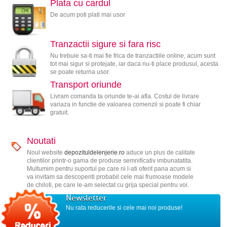
Plata cu cardul
De acum poti plati mai usor
Tranzactii sigure si fara risc
Nu trebuie sa-ti mai fie frica de tranzactiile online, acum sunt
tot mai sigur si protejate, iar daca nu-ti place produsul, acesta
se poate returna usor.
Transport oriunde
Livram comanda ta oriunde te-ai afla. Costul de livrare
variaza in functie de valoarea comenzii si poate fi chiar
gratuit.
Noutati
Noul website
depozituldelenjerie.ro
aduce un plus de calitate
clientilor printr-o gama de produse semnificativ imbunatatita.
Multumim pentru suportul pe care ni l-ati oferit pana acum si
va invitam sa descoperiti probabil cele mai frumoase modele
de chiloti, pe care le-am selectat cu grija special pentru voi.
Newsletter
Nu rata reducerile si cele mai noi produse!