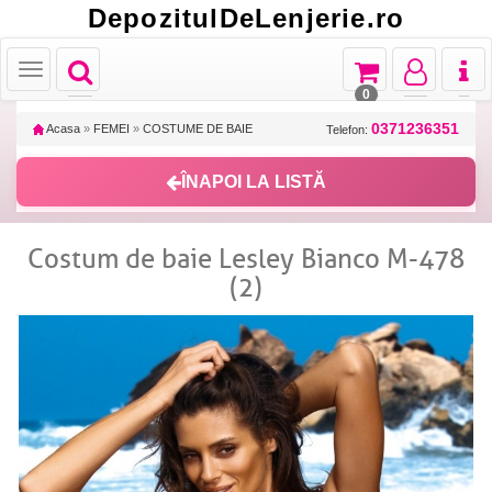
DepozitulDeLenjerie.ro
Toggle
Toggle
Toggle
Toggl
Toggle
navigation
navigation
navigation
naviga
navigation
0
0371236351
Acasa
»
FEMEI
»
COSTUME DE BAIE
Telefon:
ÎNAPOI LA LISTĂ
Costum de baie Lesley Bianco M-478
(2)