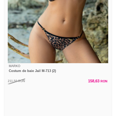
MARKO
Costum de baie Jail M-713 (2)
158,63
211,50
RON
RON