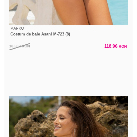
MARKO
Costum de baie Asani M-723 (8)
118,96
183,02
RON
RON