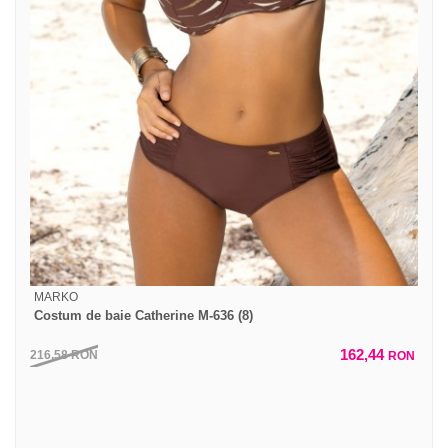
MARKO
Costum de baie Catherine M-636 (8)
162,44
216,58
RON
RON