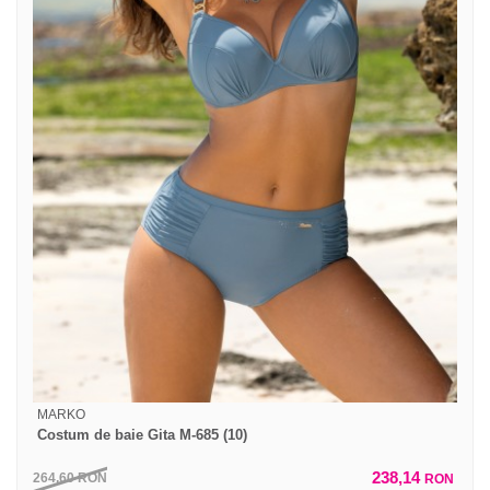
MARKO
Costum de baie Gita M-685 (10)
238,14
264,60
RON
RON