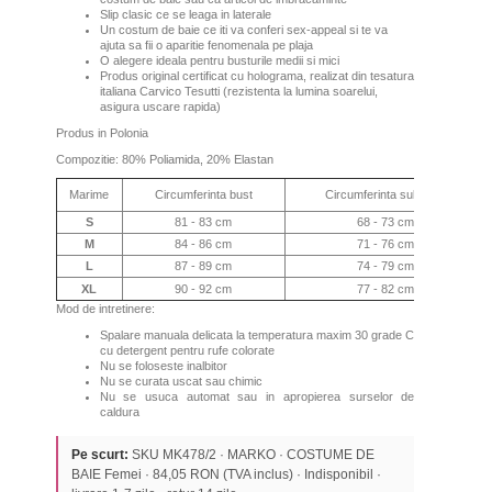
Slip clasic ce se leaga in laterale
Un costum de baie ce iti va conferi sex-appeal si te va
ajuta sa fii o aparitie fenomenala pe plaja
O alegere ideala pentru busturile medii si mici
Produs original certificat cu holograma, realizat din tesatura
italiana Carvico Tesutti (rezistenta la lumina soarelui,
asigura uscare rapida)
Produs in Polonia
Compozitie: 80% Poliamida, 20% Elastan
Marime
Circumferinta bust
Circumferinta sub bust
S
81 - 83 cm
68 - 73 cm
M
84 - 86 cm
71 - 76 cm
L
87 - 89 cm
74 - 79 cm
XL
90 - 92 cm
77 - 82 cm
Mod de intretinere:
Spalare manuala delicata la temperatura maxim 30 grade C
cu detergent pentru rufe colorate
Nu se foloseste inalbitor
Nu se curata uscat sau chimic
Nu se usuca automat sau in apropierea surselor de
caldura
Pe scurt:
SKU MK478/2 · MARKO · COSTUME DE
BAIE Femei · 84,05 RON (TVA inclus) · Indisponibil ·