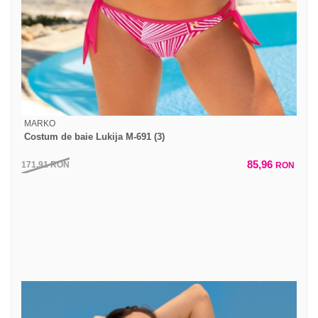
MARKO
Costum de baie Lukija M-691 (3)
85,96
171,91
RON
RON