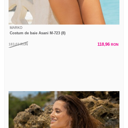
MARKO
Costum de baie Asani M-723 (8)
118,96
183,02
RON
RON