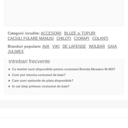
Categorii inrudite:
ACCESORII
BLUZE si TOPURI
CACIULI FULARE MANUSI
CHILOTI
CIORAPI
COLANTI
Branduri populare:
AVA
VIKI
DE LAFENSE
WOLBAR
GAIA
JULIMEX
Intrebari frecvente
Ce marimi sunt disponibile pentru costumul Brenda Mosaico M-403?
Cum pot returna costumul de baie?
Care sunt optiunile de plata disponibile?
In cat timp primesc costumul de baie?