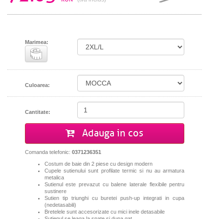
Marimea:
Culoarea:
Cantitate:
Adauga in cos
Comanda telefonic:
0371236351
Costum de baie din 2 piese cu design modern
Cupele sutienului sunt profilate termic si nu au armatura
metalica
Sutienul este prevazut cu balene laterale flexibile pentru
sustinere
Sutien tip triunghi cu buretei push-up integrati in cupa
(nedetasabili)
Bretelele sunt accesorizate cu mici inele detasabile
Sutienul se leaga la spate si dupa gat