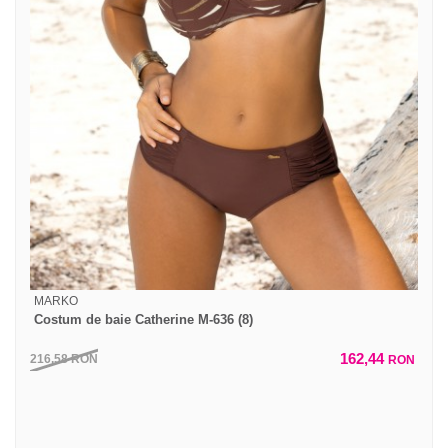
MARKO
Costum de baie Catherine M-636 (8)
162,44
216,58
RON
RON