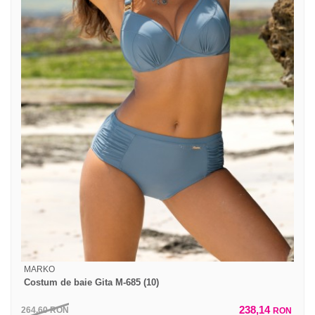
MARKO
Costum de baie Gita M-685 (10)
238,14
264,60
RON
RON