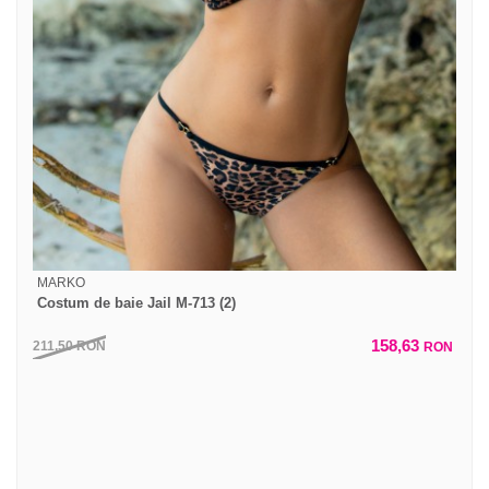
MARKO
Costum de baie Jail M-713 (2)
158,63
211,50
RON
RON