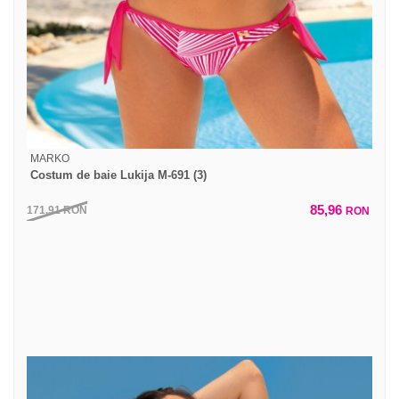
MARKO
Costum de baie Lukija M-691 (3)
85,96
171,91
RON
RON