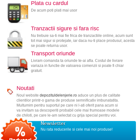
Plata cu cardul
De acum poti plati mai usor
Tranzactii sigure si fara risc
Nu trebuie sa-ti mai fie frica de tranzactiile online, acum sunt
tot mai sigur si protejate, iar daca nu-ti place produsul, acesta
se poate returna usor.
Transport oriunde
Livram comanda ta oriunde te-ai afla. Costul de livrare
variaza in functie de valoarea comenzii si poate fi chiar
gratuit.
Noutati
Noul website
depozituldelenjerie.ro
aduce un plus de calitate
clientilor printr-o gama de produse semnificativ imbunatatita.
Multumim pentru suportul pe care ni l-ati oferit pana acum si
va invitam sa descoperiti probabil cele mai frumoase modele
de chiloti, pe care le-am selectat cu grija special pentru voi.
Newsletter
Nu rata reducerile si cele mai noi produse!