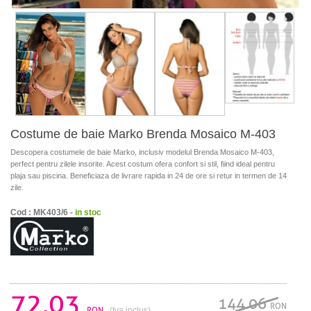
Costume de baie Marko Brenda Mosaico M-403
Descopera costumele de baie Marko, inclusiv modelul Brenda Mosaico M-403,
perfect pentru zilele insorite. Acest costum ofera confort si stil, fiind ideal pentru
plaja sau piscina. Beneficiaza de livrare rapida in 24 de ore si retur in termen de 14
zile.
Cod : MK403/6 -
in stoc
72.03
144.06
RON
RON
(tva inclus)