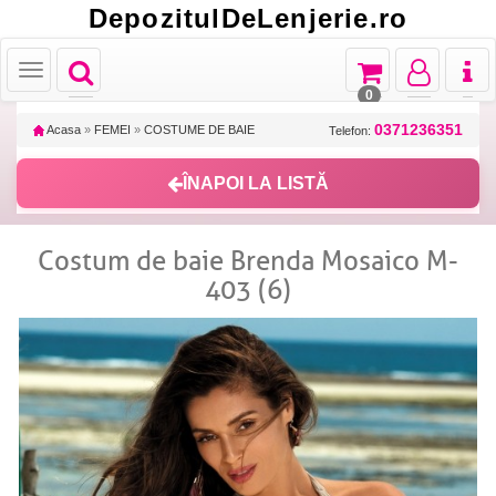
DepozitulDeLenjerie.ro
Toggle
Toggle
Toggle
Toggl
Toggle
navigation
navigation
navigation
naviga
navigation
0
0371236351
Acasa
»
FEMEI
»
COSTUME DE BAIE
Telefon:
ÎNAPOI LA LISTĂ
Costum de baie Brenda Mosaico M-
403 (6)