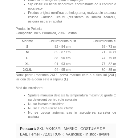
Slip clasic cu benzi decorative contrastante ce ii confera o
nota sexy
Produs original certificat cu holograma, realizat din tesatura
italiana Carvico Tesutti (rezistenta la lumina soarelui,
asigura uscare rapida)
Produs in Polonia
Compozitie: 80% Poliamida, 20% Elastan
Marime
Circumferinta bust
Circumferinta sub bust
S
82 - 84 cm
68 - 73 cm
M
85 - 87 cm
71 - 76 cm
L
88 - 90 cm
74 - 79 cm
XL
91 - 93 cm
77 - 82 cm
2XL
/L
94 - 95 cm
80 - 85 cm
Nota: pentru marimea 2XL/L prima marime este a sutienului (2XL)
iar cea de-a doua este a slipului (L)
Mod de intretinere:
Spalare manuala delicata la temperatura maxim 30 grade C
cu detergent pentru rufe colorate
Nu se foloseste inalbitor
Nu se curata uscat sau chimic
Nu se usuca automat sau in apropierea surselor de
caldura
Pe scurt:
SKU MK403/6 · MARKO · COSTUME DE
BAIE Femei · 72,03 RON (TVA inclus) · In stoc · livrare