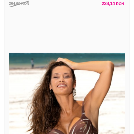
238,14
264,60
RON
RON