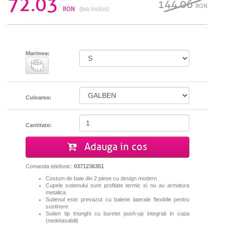
72.03
144.06
RON
RON
(tva inclus)
Marimea:
Culoarea:
Cantitate:
Adauga in cos
Comanda telefonic:
0371236351
Costum de baie din 2 piese cu design modern
Cupele sutienului sunt profilate termic si nu au armatura
metalica
Sutienul este prevazut cu balene laterale flexibile pentru
sustinere
Sutien tip triunghi cu buretei push-up integrati in cupa
(nedetasabili)