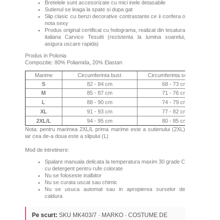
Bretelele sunt accesorizate cu mici inele detasabile
Sutienul se leaga la spate si dupa gat
Slip clasic cu benzi decorative contrastante ce ii confera o
nota sexy
Produs original certificat cu holograma, realizat din tesatura
italiana Carvico Tesutti (rezistenta la lumina soarelui,
asigura uscare rapida)
Produs in Polonia
Compozitie: 80% Poliamida, 20% Elastan
Marime
Circumferinta bust
Circumferinta sub bust
S
82 - 84 cm
68 - 73 cm
M
85 - 87 cm
71 - 76 cm
L
88 - 90 cm
74 - 79 cm
XL
91 - 93 cm
77 - 82 cm
2XL
/L
94 - 95 cm
80 - 85 cm
Nota: pentru marimea 2XL/L prima marime este a sutienului (2XL)
iar cea de-a doua este a slipului (L)
Mod de intretinere:
Spalare manuala delicata la temperatura maxim 30 grade C
cu detergent pentru rufe colorate
Nu se foloseste inalbitor
Nu se curata uscat sau chimic
Nu se usuca automat sau in apropierea surselor de
caldura
Pe scurt:
SKU MK403/7 · MARKO · COSTUME DE