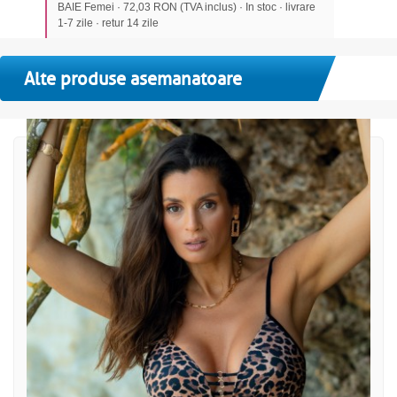
BAIE Femei · 72,03 RON (TVA inclus) · In stoc · livrare
1-7 zile · retur 14 zile
Alte produse asemanatoare