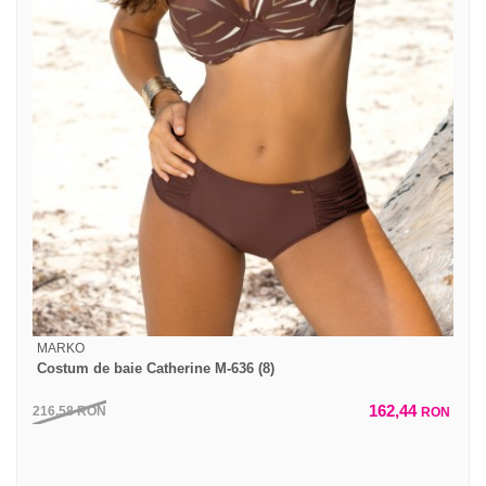
MARKO
Costum de baie Catherine M-636 (8)
162,44
216,58
RON
RON