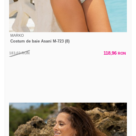
MARKO
Costum de baie Asani M-723 (8)
118,96
183,02
RON
RON