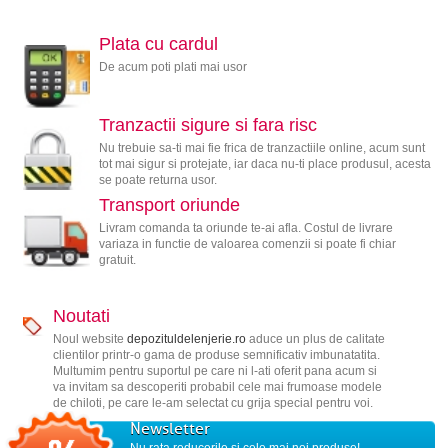
Plata cu cardul
De acum poti plati mai usor
Tranzactii sigure si fara risc
Nu trebuie sa-ti mai fie frica de tranzactiile online, acum sunt
tot mai sigur si protejate, iar daca nu-ti place produsul, acesta
se poate returna usor.
Transport oriunde
Livram comanda ta oriunde te-ai afla. Costul de livrare
variaza in functie de valoarea comenzii si poate fi chiar
gratuit.
Noutati
Noul website
depozituldelenjerie.ro
aduce un plus de calitate
clientilor printr-o gama de produse semnificativ imbunatatita.
Multumim pentru suportul pe care ni l-ati oferit pana acum si
va invitam sa descoperiti probabil cele mai frumoase modele
de chiloti, pe care le-am selectat cu grija special pentru voi.
Newsletter
Nu rata reducerile si cele mai noi produse!