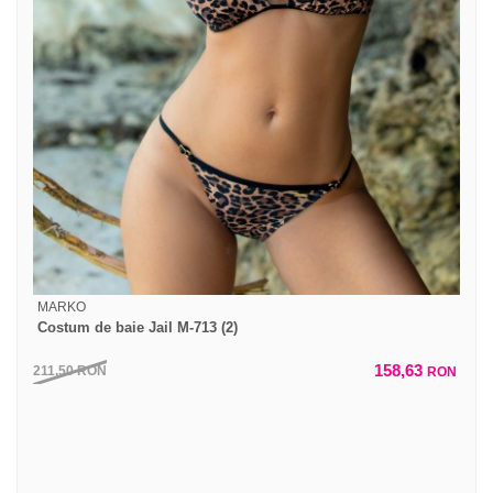
MARKO
Costum de baie Jail M-713 (2)
158,63
211,50
RON
RON