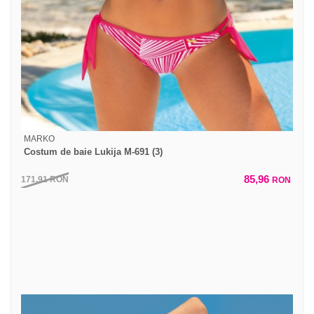
MARKO
Costum de baie Lukija M-691 (3)
85,96
171,91
RON
RON