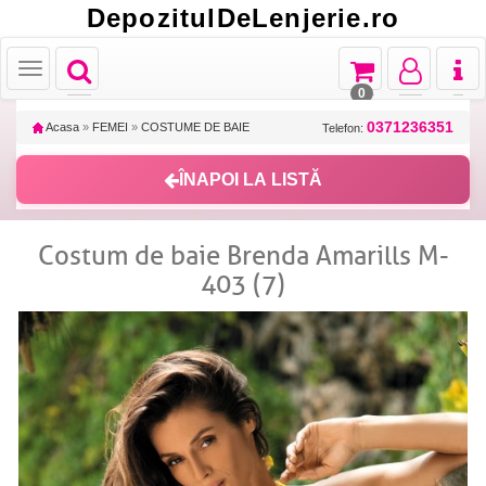
DepozitulDeLenjerie.ro
Toggle
Toggle
Toggle
Toggl
Toggle
navigation
navigation
navigation
naviga
navigation
0
0371236351
Acasa
»
FEMEI
»
COSTUME DE BAIE
Telefon:
ÎNAPOI LA LISTĂ
Costum de baie Brenda Amarills M-
403 (7)