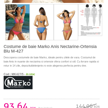
Costume de baie Marko Anis Nectarine-Ortensia
Blu M-427
Descopera costumele de baie Marko, ideale pentru zilele de vara. Costumul de
baie Anis in nuante de nectarina si ortensie ofera confort si stil. Cu livrare rapida si
retur in 14 zile, depozituldelenjerie.ro este alegerea perfecta pentru tine.
Cod : MK427/5 -
in stoc
93.64
144.06
RON