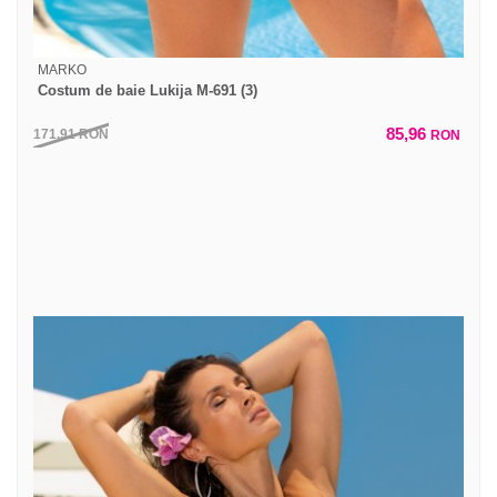
MARKO
Costum de baie Lukija M-691 (3)
85,96
171,91
RON
RON