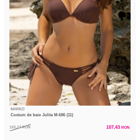
MARKO
Costum de baie Julita M-686 (11)
107,43
165,27
RON
RON