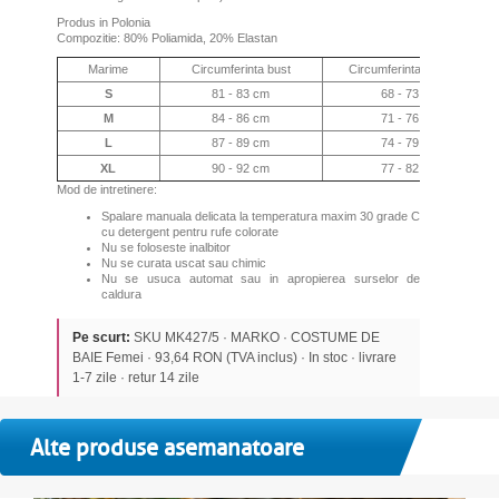
Produs in Polonia
Compozitie: 80% Poliamida, 20% Elastan
Marime
Circumferinta bust
Circumferinta sub bust
S
81 - 83 cm
68 - 73 cm
M
84 - 86 cm
71 - 76 cm
L
87 - 89 cm
74 - 79 cm
XL
90 - 92 cm
77 - 82 cm
Mod de intretinere:
Spalare manuala delicata la temperatura maxim 30 grade C
cu detergent pentru rufe colorate
Nu se foloseste inalbitor
Nu se curata uscat sau chimic
Nu se usuca automat sau in apropierea surselor de
caldura
Pe scurt:
SKU MK427/5 · MARKO · COSTUME DE
BAIE Femei · 93,64 RON (TVA inclus) · In stoc · livrare
1-7 zile · retur 14 zile
Alte produse asemanatoare