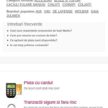
Categorii inrudite:
ACCESORII
BLUZE si TOPURI
CACIULI FULARE MANUSI
CHILOTI
CIORAPI
COLANTI
Branduri populare:
AVA
VIKI
DE LAFENSE
WOLBAR
GAIA
JULIMEX
Intrebari frecvente
Care sunt materialele costumului de baie Marko?
Cum pot returna un costum de baie?
Ce optiuni de plata sunt disponibile?
In cat timp primesc comanda?
Plata cu cardul
De acum poti plati mai usor
Tranzactii sigure si fara risc
Nu trebuie sa-ti mai fie frica de tranzactiile online, acum sunt