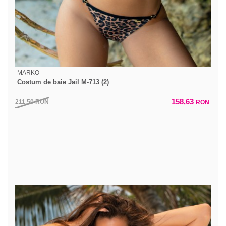
MARKO
Costum de baie Jail M-713 (2)
158,63
211,50
RON
RON