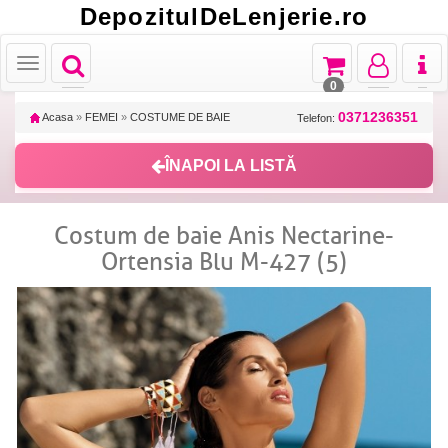
DepozitulDeLenjerie.ro
Toggle
Toggle
Toggle
Toggl
Toggle
navigation
navigation
navigation
naviga
navigation
0
0371236351
Acasa
»
FEMEI
»
COSTUME DE BAIE
Telefon:
ÎNAPOI LA LISTĂ
Costum de baie Anis Nectarine-
Ortensia Blu M-427 (5)