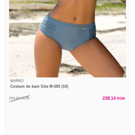
MARKO
Costum de baie Gita M-685 (10)
238,14
264,60
RON
RON