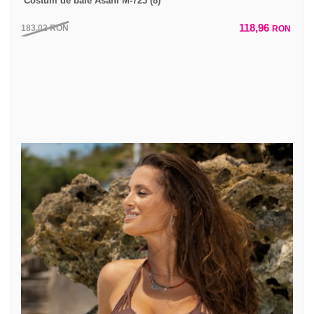
Costum de baie Asani M-723 (8)
118,96
183,02
RON
RON