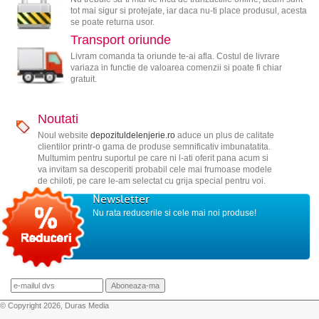
tot mai sigur si protejate, iar daca nu-ti place produsul, acesta
se poate returna usor.
Transport oriunde
Livram comanda ta oriunde te-ai afla. Costul de livrare
variaza in functie de valoarea comenzii si poate fi chiar
gratuit.
Noutati
Noul website
depozituldelenjerie.ro
aduce un plus de calitate
clientilor printr-o gama de produse semnificativ imbunatatita.
Multumim pentru suportul pe care ni l-ati oferit pana acum si
va invitam sa descoperiti probabil cele mai frumoase modele
de chiloti, pe care le-am selectat cu grija special pentru voi.
Newsletter
Nu rata reducerile si cele mai noi produse!
© Copyright 2026, Duras Media