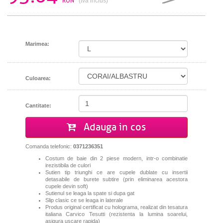
RON
(tva inclus)
Marimea:
Culoarea:
Cantitate:
Adauga in cos
Comanda telefonic:
0371236351
Costum de baie din 2 piese modern, intr-o combinatie
irezistibila de culori
Sutien tip triunghi ce are cupele dublate cu insertii
detasabile de burete subtire (prin eliminarea acestora
cupele devin soft)
Sutienul se leaga la spate si dupa gat
Slip clasic ce se leaga in laterale
Produs original certificat cu holograma, realizat din tesatura
italiana Carvico Tesutti (rezistenta la lumina soarelui,
asigura uscare rapida)