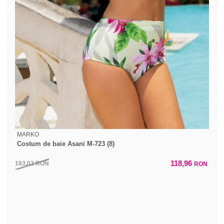
MARKO
Costum de baie Asani M-723 (8)
118,96
183,02
RON
RON