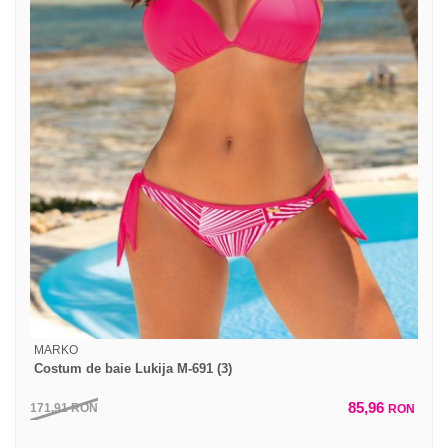
MARKO
Costum de baie Lukija M-691 (3)
85,96
171,91
RON
RON