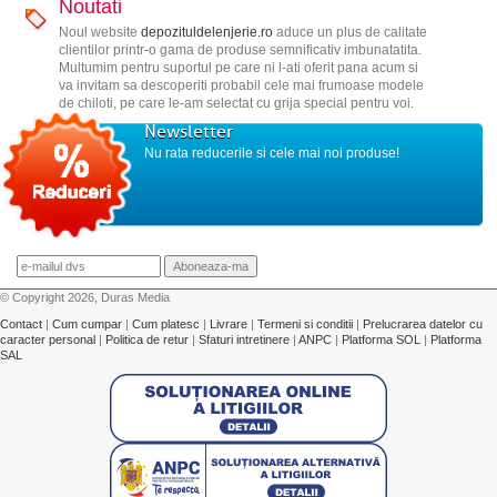
Noutati
Noul website
depozituldelenjerie.ro
aduce un plus de calitate
clientilor printr-o gama de produse semnificativ imbunatatita.
Multumim pentru suportul pe care ni l-ati oferit pana acum si
va invitam sa descoperiti probabil cele mai frumoase modele
de chiloti, pe care le-am selectat cu grija special pentru voi.
Newsletter
Nu rata reducerile si cele mai noi produse!
© Copyright 2026, Duras Media
Contact
|
Cum cumpar
|
Cum platesc
|
Livrare
|
Termeni si conditii
|
Prelucrarea datelor cu
caracter personal
|
Politica de retur
|
Sfaturi intretinere
|
ANPC
|
Platforma SOL
|
Platforma
SAL