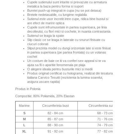
Cupele sutienului sunt intarite si prevazute cu armatura
metalica la baza pentru forma si suport
Buretei push-up integrati in cupa (nu se pot detasa)
Bretele nedetasabile, cu lungime reglabila
Sutienul este usor incretit intre cupe, ridica bine bustul si
are efect de marire optica
Cupele sunt infrumusetate in partea superioara, pe linia
decolteului, cu flori mici si cochete, in nuanta contrastanta
Sutienul se leaga la spate
Slip clasic ce se leaga in laterale cu snururi finisate cu
ciucuri colorati
Slipul prezinta model cu dungi orizontale late si este finisat
in partea superioara (pe partea frontala) cu un volanas
cochet
Un costum de baie ce iti va conferi sex-appeal si te va
ajuta sa fii o aparitie fenomenala pe plaja
O alegere ideala pentru busturile mici si medii
Produs original certificat cu holograma, realizat din tesatura
italiana Carvico Tesutti (rezistenta la lumina soarelui,
asigura uscare rapida)
Produs in Polonia
Compozitie: 80% Poliamida, 20% Elastan
Marime
Circumferinta bust
Circumferinta sub bust
S
82 - 84 cm
68 - 73 cm
M
85 - 87 cm
71 - 76 cm
L
88 - 90 cm
74 - 79 cm
XL
91 - 92 cm
77 - 82 cm