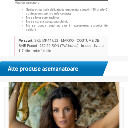
Mod de intretinere:
Spalare manuala delicata la temperatura maxim 30 grade C
cu detergent pentru rufe colorate
Nu se foloseste inalbitor
Nu se curata uscat sau chimic
Nu se usuca automat sau in apropierea surselor de
caldura
Pe scurt:
SKU MK447/12 · MARKO · COSTUME DE
BAIE Femei · 132,50 RON (TVA inclus) · In stoc · livrare
1-7 zile · retur 14 zile
Alte produse asemanatoare