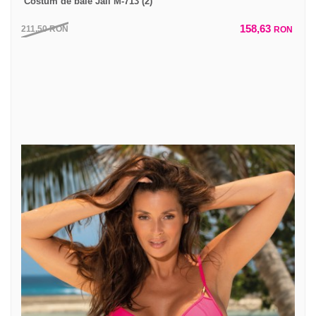
Costum de baie Jail M-713 (2)
158,63
211,50
RON
RON