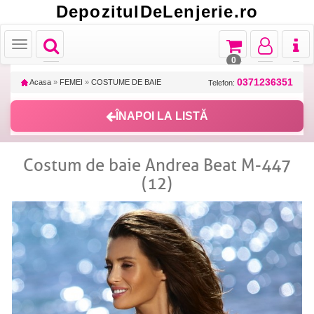
DepozitulDeLenjerie.ro
Toggle
Toggle
Toggle
Toggl
Toggle
navigation
navigation
navigation
naviga
navigation
0
0371236351
Acasa
»
FEMEI
»
COSTUME DE BAIE
Telefon:
ÎNAPOI LA LISTĂ
Costum de baie Andrea Beat M-447
(12)