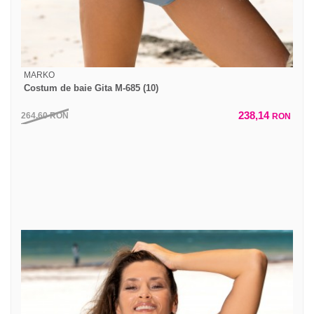
MARKO
Costum de baie Gita M-685 (10)
238,14
264,60
RON
RON