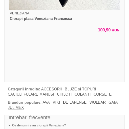
VENEZIANA
Ciorapi plasa Veneziana Francesca
100,90
RON
Categorii inrudite:
ACCESORII
BLUZE si TOPURI
CACIULI FULARE MANUSI
CHILOTI
COLANTI
CORSETE
Branduri populare:
AVA
VIKI
DE LAFENSE
WOLBAR
GAIA
JULIMEX
Intrebari frecvente
Ce denumire au ciorapii Veneziana?