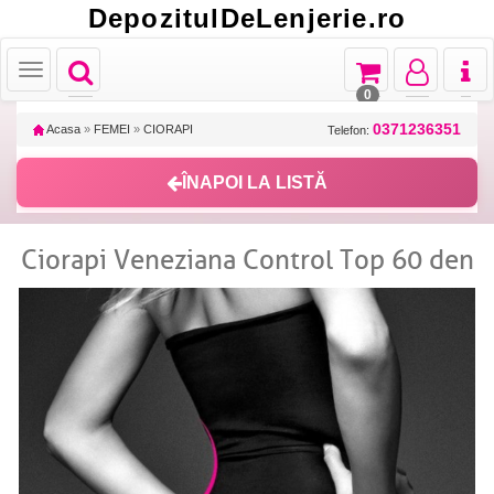
DepozitulDeLenjerie.ro
Toggle
Toggle
Toggle
Toggl
Toggle
navigation
navigation
navigation
naviga
navigation
0
0371236351
Acasa
»
FEMEI
»
CIORAPI
Telefon:
ÎNAPOI LA LISTĂ
Ciorapi Veneziana Control Top 60 den