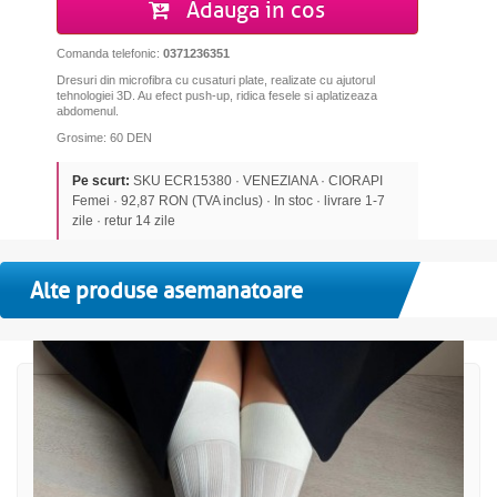
Adauga in cos
Comanda telefonic:
0371236351
Dresuri din microfibra cu cusaturi plate, realizate cu ajutorul
tehnologiei 3D. Au efect push-up, ridica fesele si aplatizeaza
abdomenul.
Grosime: 60 DEN
Pe scurt:
SKU ECR15380 · VENEZIANA · CIORAPI
Femei · 92,87 RON (TVA inclus) · In stoc · livrare 1-7
zile · retur 14 zile
Alte produse asemanatoare