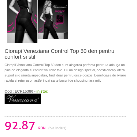
Ciorapi Veneziana Control Top 60 den pentru
confort si stil
Ciorapii Veneziana Control Top 60 den sunt alegerea perfecta pentru a adauga un
plus de eleganta si confort tinutelor tale. Cu un design special, acesti ciorapi ofera
suport si o silueta impecabila, fiind ideali pentru orice ocazie. Beneficiaza de livrare
rapida si retur usor, astfel incat sa te bucuri de shopping fara griji.
Cod : ECR15380 -
in stoc
92.87
RON
(tva inclus)