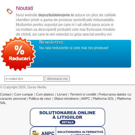
Noutati
Noul website
depozituldelenjerie.ro
aduce un plus de calitate
clientilor printr-o gama de produse semnificativ imbunatatita.
Multumim pentru suportul pe care ni l-ati oferit pana acum si
va invitam sa descoperiti probabil cele mai frumoase modele
de chiloti, pe care le-am selectat cu grija special pentru voi.
Newsletter
Nu rata reducerile si cele mai noi produse!
© Copyright 2026, Duras Media
Contact
|
Cum cumpar
|
Cum platesc
|
Livrare
|
Termeni si conditii
|
Prelucrarea datelor cu
caracter personal
|
Politica de retur
|
Sfaturi intretinere
|
ANPC
|
Platforma SOL
|
Platforma
SAL