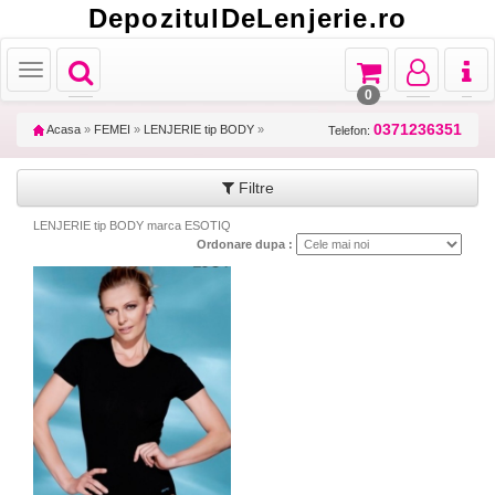
DepozitulDeLenjerie.ro
Toggle
Toggle
Toggle
Toggl
Toggle
navigation
navigation
navigation
naviga
navigation
0
0371236351
Acasa
»
FEMEI
»
LENJERIE tip BODY
»
Telefon:
Filtre
LENJERIE tip BODY marca ESOTIQ
Ordonare dupa :