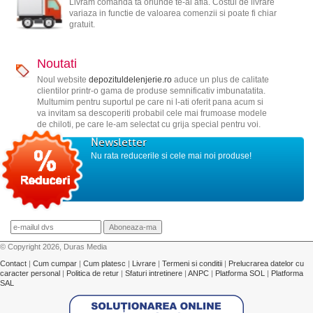
Livram comanda ta oriunde te-ai afla. Costul de livrare
variaza in functie de valoarea comenzii si poate fi chiar
gratuit.
Noutati
Noul website
depozituldelenjerie.ro
aduce un plus de calitate
clientilor printr-o gama de produse semnificativ imbunatatita.
Multumim pentru suportul pe care ni l-ati oferit pana acum si
va invitam sa descoperiti probabil cele mai frumoase modele
de chiloti, pe care le-am selectat cu grija special pentru voi.
Newsletter
Nu rata reducerile si cele mai noi produse!
© Copyright 2026, Duras Media
Contact
|
Cum cumpar
|
Cum platesc
|
Livrare
|
Termeni si conditii
|
Prelucrarea datelor cu
caracter personal
|
Politica de retur
|
Sfaturi intretinere
|
ANPC
|
Platforma SOL
|
Platforma
SAL