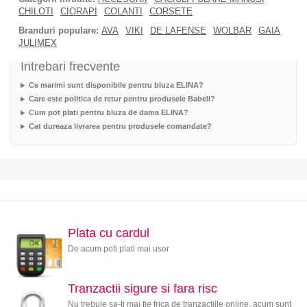
CHILOTI
CIORAPI
COLANTI
CORSETE
Branduri populare:
AVA
VIKI
DE LAFENSE
WOLBAR
GAIA
JULIMEX
Intrebari frecvente
Ce marimi sunt disponibile pentru bluza ELINA?
Care este politica de retur pentru produsele Babell?
Cum pot plati pentru bluza de dama ELINA?
Cat dureaza livrarea pentru produsele comandate?
Plata cu cardul
De acum poti plati mai usor
Tranzactii sigure si fara risc
Nu trebuie sa-ti mai fie frica de tranzactiile online, acum sunt