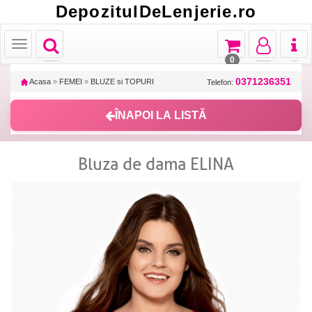
DepozitulDeLenjerie.ro
Toggle
Toggle
Toggle
Toggl
Toggle
navigation
navigation
navigation
naviga
navigation
0
0371236351
Acasa
»
FEMEI
»
BLUZE si TOPURI
Telefon:
ÎNAPOI LA LISTĂ
Bluza de dama ELINA