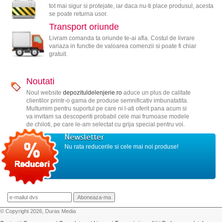
tot mai sigur si protejate, iar daca nu-ti place produsul, acesta
se poate returna usor.
Transport oriunde
Livram comanda ta oriunde te-ai afla. Costul de livrare
variaza in functie de valoarea comenzii si poate fi chiar
gratuit.
Noutati
Noul website
depozituldelenjerie.ro
aduce un plus de calitate
clientilor printr-o gama de produse semnificativ imbunatatita.
Multumim pentru suportul pe care ni l-ati oferit pana acum si
va invitam sa descoperiti probabil cele mai frumoase modele
de chiloti, pe care le-am selectat cu grija special pentru voi.
Newsletter
Nu rata reducerile si cele mai noi produse!
© Copyright 2026, Duras Media