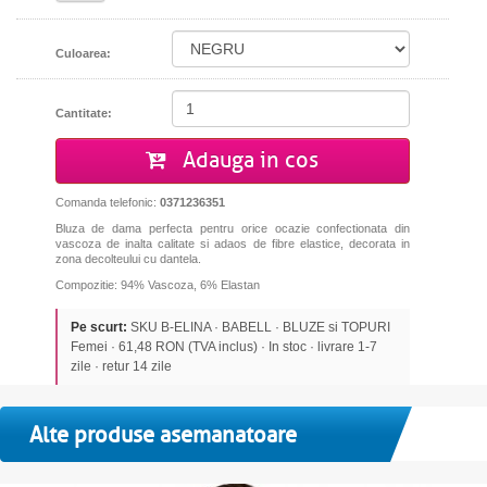
Culoarea:
Cantitate:
Adauga in cos
Comanda telefonic:
0371236351
Bluza de dama perfecta pentru orice ocazie confectionata din
vascoza de inalta calitate si adaos de fibre elastice, decorata in
zona decolteului cu dantela.
Compozitie: 94% Vascoza, 6% Elastan
Pe scurt:
SKU B-ELINA · BABELL · BLUZE si TOPURI
Femei · 61,48 RON (TVA inclus) · In stoc · livrare 1-7
zile · retur 14 zile
Alte produse asemanatoare