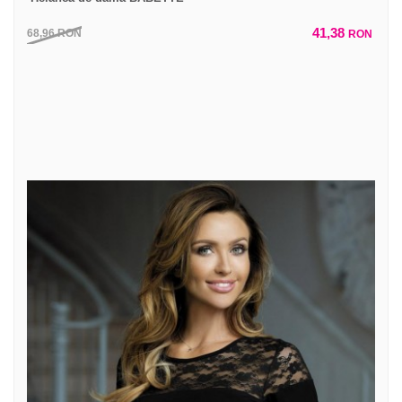
41,38
68,96
RON
RON