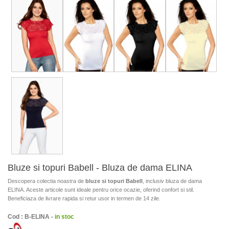
Bluze si topuri Babell - Bluza de dama ELINA
Descopera colectia noastra de
bluze si topuri Babell
, inclusiv bluza de dama
ELINA. Aceste articole sunt ideale pentru orice ocazie, oferind confort si stil.
Beneficiaza de livrare rapida si retur usor in termen de 14 zile.
Cod : B-ELINA -
in stoc