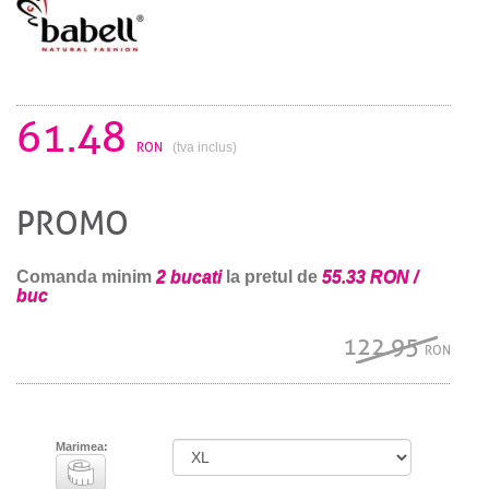
61.48
RON
(tva inclus)
PROMO
Comanda minim
2 bucati
la pretul de
55.33 RON /
buc
122.95
RON
Marimea: