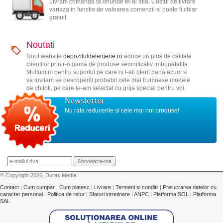
Livram comanda ta oriunde te-ai afla. Costul de livrare
variaza in functie de valoarea comenzii si poate fi chiar
gratuit.
Noutati
Noul website
depozituldelenjerie.ro
aduce un plus de calitate
clientilor printr-o gama de produse semnificativ imbunatatita.
Multumim pentru suportul pe care ni l-ati oferit pana acum si
va invitam sa descoperiti probabil cele mai frumoase modele
de chiloti, pe care le-am selectat cu grija special pentru voi.
Newsletter
Nu rata reducerile si cele mai noi produse!
© Copyright 2026, Duras Media
Contact
|
Cum cumpar
|
Cum platesc
|
Livrare
|
Termeni si conditii
|
Prelucrarea datelor cu
caracter personal
|
Politica de retur
|
Sfaturi intretinere
|
ANPC
|
Platforma SOL
|
Platforma
SAL