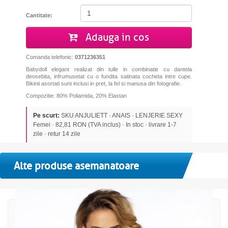
Cantitate:
Adauga in cos
Comanda telefonic:
0371236351
Babydoll elegant realizat din tulle in combinatie cu dantela
deosebita, infrumusetat cu o fundita satinata cocheta intre cupe.
Bikinii asortati sunt inclusi in pret, la fel si manusa din fotografie.
Compozitie: 80% Poliamida, 20% Elastan
Pe scurt:
SKU ANJULIETT · ANAIS · LENJERIE SEXY
Femei · 82,81 RON (TVA inclus) · In stoc · livrare 1-7
zile · retur 14 zile
Alte produse asemanatoare