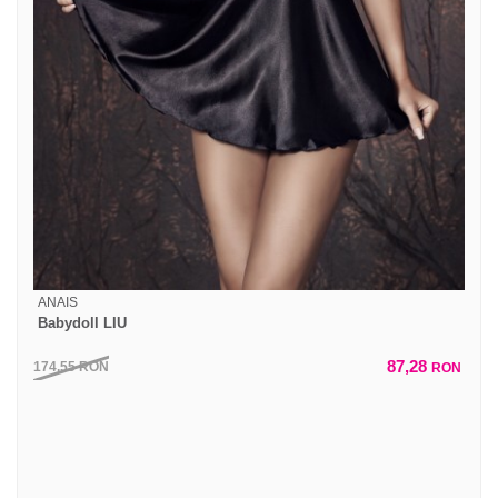
ANAIS
Babydoll LIU
87,28
174,55
RON
RON