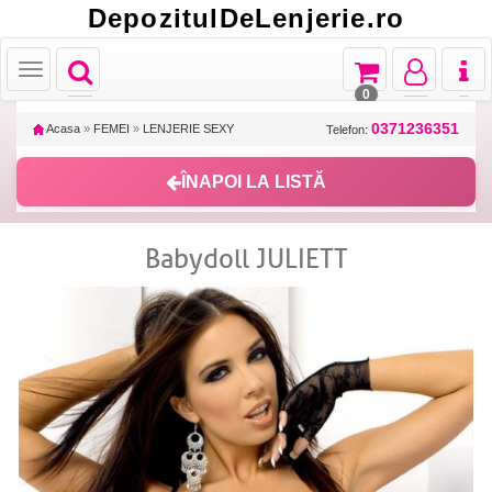
DepozitulDeLenjerie.ro
Toggle
Toggle
Toggle
Toggl
Toggle
navigation
navigation
navigation
naviga
navigation
0
0371236351
Acasa
»
FEMEI
»
LENJERIE SEXY
Telefon:
ÎNAPOI LA LISTĂ
Babydoll JULIETT