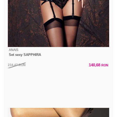
ANAIS
Set sexy SAPPHIRA
140,68
234,47
RON
RON