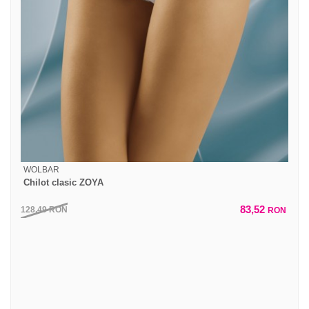
WOLBAR
Chilot clasic ZOYA
83,52
128,49
RON
RON