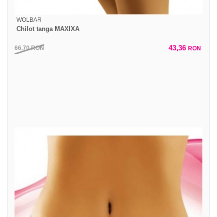
WOLBAR
Chilot tanga MAXIXA
43,36
66,70
RON
RON