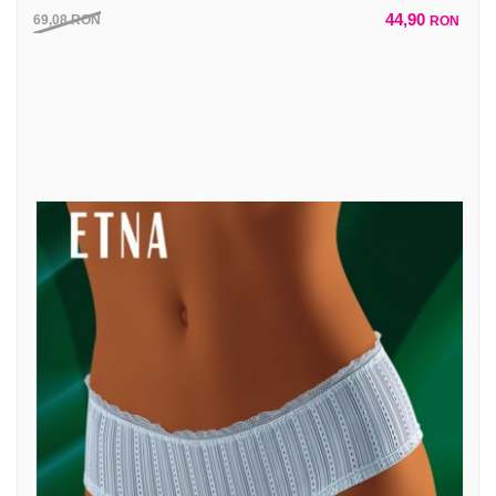
44,90
69,08
RON
RON