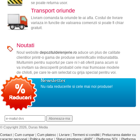
se poate returna usor.
Transport oriunde
Livram comanda ta oriunde te-ai afla. Costul de livrare
variaza in functie de valoarea comenzii si poate fi chiar
gratuit.
Noutati
Noul website
depozituldelenjerie.ro
aduce un plus de calitate
clientilor printr-o gama de produse semnificativ imbunatatita.
Multumim pentru suportul pe care ni l-ati oferit pana acum si
va invitam sa descoperiti probabil cele mai frumoase modele
de chiloti, pe care le-am selectat cu grija special pentru voi.
Newsletter
Nu rata reducerile si cele mai noi produse!
© Copyright 2026, Duras Media
Contact
|
Cum cumpar
|
Cum platesc
|
Livrare
|
Termeni si conditii
|
Prelucrarea datelor cu
caracter personal
|
Politica de retur
|
Sfaturi intretinere
|
ANPC
|
Platforma SOL
|
Platforma