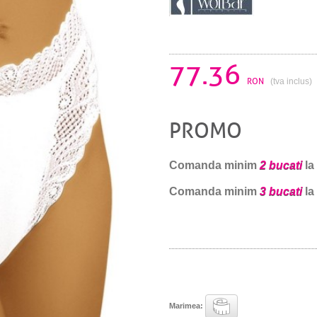
77.36
RON
(tva inclus)
PROMO
Comanda minim
2 bucati
la
Comanda minim
3 bucati
la
Marimea: