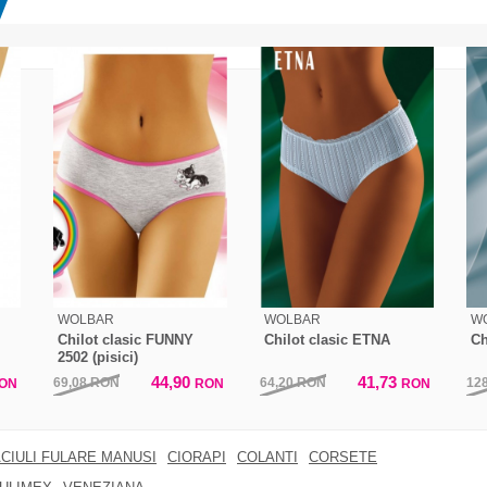
WOLBAR
WOLBAR
W
Chilot clasic FUNNY
Chilot clasic ETNA
Ch
2502 (pisici)
44,90
41,73
69,08
RON
64,20
RON
12
ON
RON
RON
CIULI FULARE MANUSI
CIORAPI
COLANTI
CORSETE