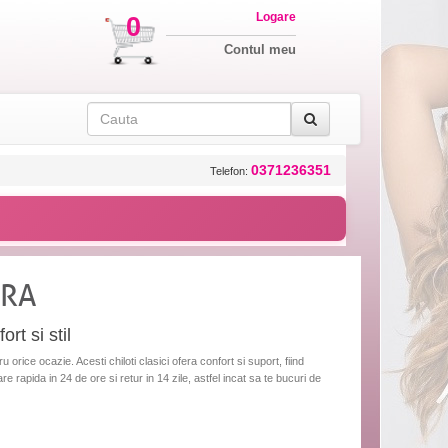
Logare
0
Contul meu
0371236351
Telefon:
BRA
rt si stil
orice ocazie. Acesti chiloti clasici ofera confort si suport, fiind
are rapida in 24 de ore si retur in 14 zile, astfel incat sa te bucuri de