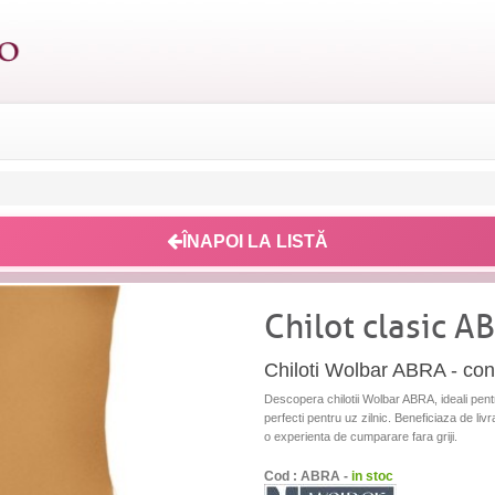
ÎNAPOI LA LISTĂ
Chilot clasic A
Chiloti Wolbar ABRA - confo
Descopera chilotii Wolbar ABRA, ideali pentru 
perfecti pentru uz zilnic. Beneficiaza de livr
o experienta de cumparare fara griji.
Cod : ABRA -
in stoc