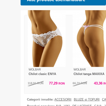
WOLBAR
WOLBAR
Chilot clasic ENYA
Chilot tanga MAXIXA
77,29
43,36
118,91
RON
66,70
RON
RON
R
Categorii inrudite:
ACCESORII
BLUZE si TOPURI
CA