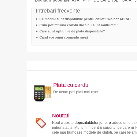
Branduri populare:
AVA
VIKI
DE LAFENSE
GAIA
J
Intrebari frecvente
Ce marimi sunt disponibile pentru chilotii Wolbar ABRA?
Cum pot returna chilotii daca nu sunt multumit?
Care sunt optiunile de plata disponibile?
Cand voi primi comanda mea?
Plata cu cardul
De acum poti plati mai usor
Noutati
Noul website
depozituldelenjerie.ro
aduce un plus d
imbunatatita. Multumim pentru suportul pe care ni l-
cele mai frumoase modele de chiloti, pe care le-am s