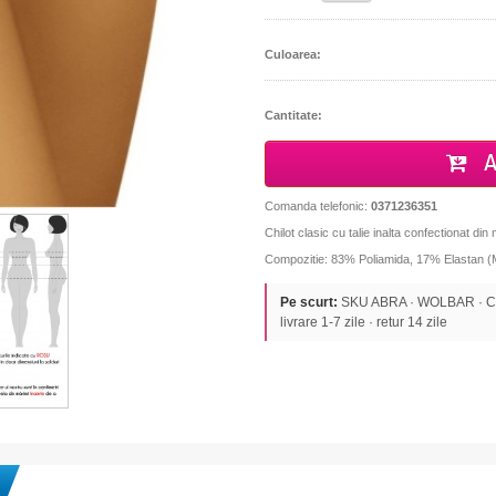
Culoarea:
Cantitate:
A
Comanda telefonic:
0371236351
Chilot clasic cu talie inalta confectionat din 
Compozitie: 83% Poliamida, 17% Elastan
Pe scurt:
SKU ABRA · WOLBAR · CHIL
livrare 1-7 zile · retur 14 zile