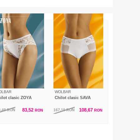
OLBAR
WOLBAR
ilot clasic ZOYA
Chilot clasic SAVA
83,52
108,67
8,49
RON
167,19
RON
RON
RON