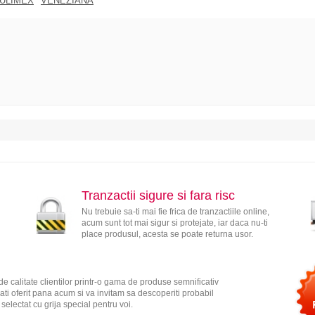
ULIMEX
VENEZIANA
Tranzactii sigure si fara risc
Nu trebuie sa-ti mai fie frica de tranzactiile online,
acum sunt tot mai sigur si protejate, iar daca nu-ti
place produsul, acesta se poate returna usor.
e calitate clientilor printr-o gama de produse semnificativ
ati oferit pana acum si va invitam sa descoperiti probabil
electat cu grija special pentru voi.