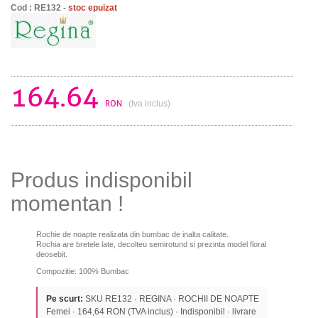
Cod : RE132 -
stoc epuizat
164.64
RON
(tva inclus)
Produs indisponibil
momentan !
Rochie de noapte realizata din bumbac de inalta calitate.
Rochia are bretele late, decolteu semirotund si prezinta model floral
deosebit.
Compozitie: 100% Bumbac
Pe scurt:
SKU RE132 · REGINA · ROCHII DE NOAPTE
Femei · 164,64 RON (TVA inclus) · Indisponibil · livrare