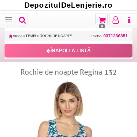
DepozitulDeLenjerie.ro
Toggle
Toggle
Toggle
Toggl
Toggle
navigation
navigation
navigation
naviga
navigation
0
0371236351
Acasa
»
FEMEI
»
ROCHII DE NOAPTE
Telefon:
ÎNAPOI LA LISTĂ
Rochie de noapte Regina 132