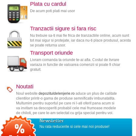
Plata cu cardul
De acum poti plati mai usor
Tranzactii sigure si fara risc
Nu trebuie sa-ti mai fie frica de tranzactiile online, acum sunt
tot mai sigur si protejate, iar daca nu-ti place produsul, acesta
se poate returna usor.
Transport oriunde
Livram comanda ta oriunde te-ai afla. Costul de livrare
variaza in functie de valoarea comenzii si poate fi chiar
gratuit.
Noutati
Noul website
depozituldelenjerie.ro
aduce un plus de calitate
clientilor printr-o gama de produse semnificativ imbunatatita.
Multumim pentru suportul pe care ni l-ati oferit pana acum si
va invitam sa descoperiti probabil cele mai frumoase modele
de chiloti, pe care le-am selectat cu grija special pentru voi.
Newsletter
Nu rata reducerile si cele mai noi produse!