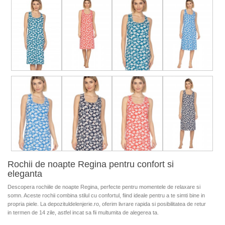
Rochii de noapte Regina pentru confort si
eleganta
Descopera rochiile de noapte Regina, perfecte pentru momentele de relaxare si
somn. Aceste rochii combina stilul cu confortul, fiind ideale pentru a te simti bine in
propria piele. La depozituldelenjerie.ro, oferim livrare rapida si posibilitatea de retur
in termen de 14 zile, astfel incat sa fii multumita de alegerea ta.