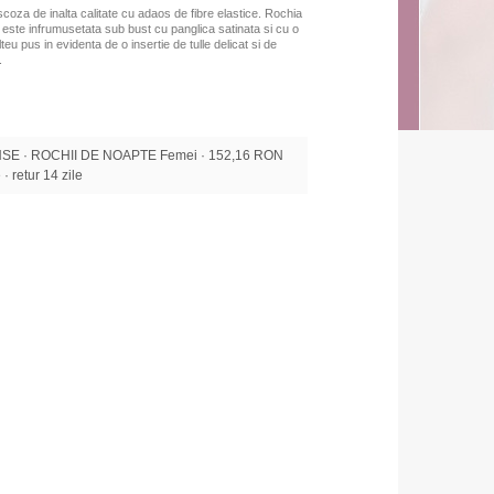
oza de inalta calitate cu adaos de fibre elastice. Rochia
f, este infrumusetata sub bust cu panglica satinata si cu o
teu pus in evidenta de o insertie de tulle delicat si de
.
SE · ROCHII DE NOAPTE Femei · 152,16 RON
 · retur 14 zile