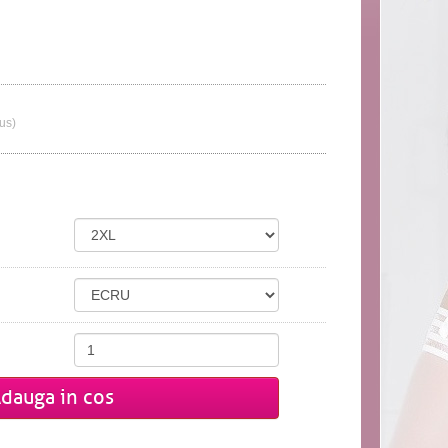
lus)
dauga in cos