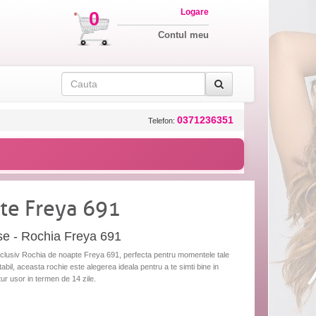
Logare
0
Contul meu
0371236351
Telefon:
te Freya 691
se - Rochia Freya 691
nclusiv Rochia de noapte Freya 691, perfecta pentru momentele tale
abil, aceasta rochie este alegerea ideala pentru a te simti bine in
tur usor in termen de 14 zile.