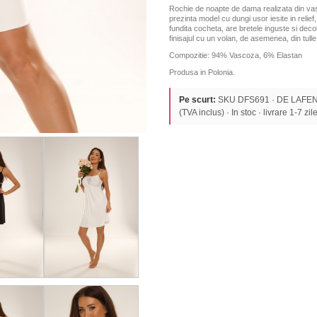
Rochie de noapte de dama realizata din vasc
prezinta model cu dungi usor iesite in relie
fundita cocheta, are bretele inguste si decol
finisajul cu un volan, de asemenea, din tulle
Compozitie: 94% Vascoza, 6% Elastan
Produsa in Polonia.
Pe scurt:
SKU DFS691 · DE LAFEN
(TVA inclus) · In stoc · livrare 1-7 zile