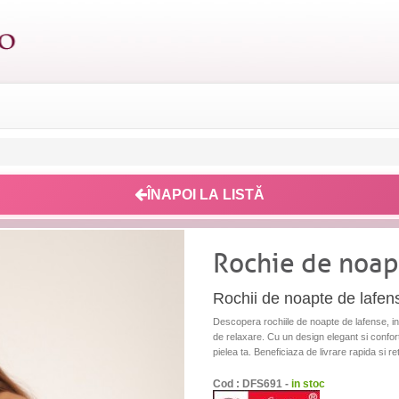
ÎNAPOI LA LISTĂ
Rochie de noap
Rochii de noapte de lafen
Descopera rochiile de noapte de lafense, i
de relaxare. Cu un design elegant si confort
pielea ta. Beneficiaza de livrare rapida si re
Cod : DFS691 -
in stoc