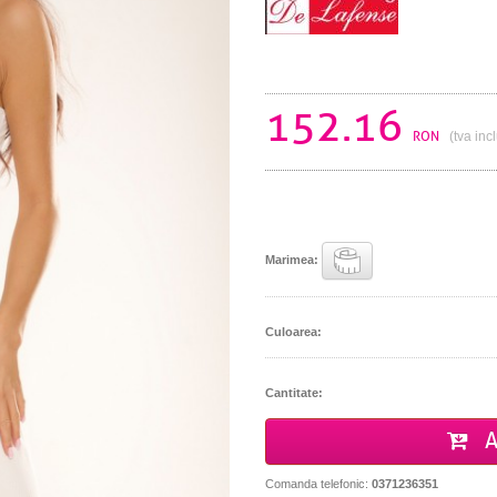
152.16
RON
(tva inc
Marimea:
Culoarea:
Cantitate:
A
Comanda telefonic:
0371236351