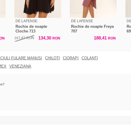
DE LAFENSE
DE LAFENSE
DE
Rochie de noapte
Rochie de noapte Freya
Ro
Cloche 713
707
69
134,30
188,41
167,87
RON
ON
RON
RON
CIULI FULARE MANUSI
CHILOTI
CIORAPI
COLANTI
MEX
VENEZIANA
se?