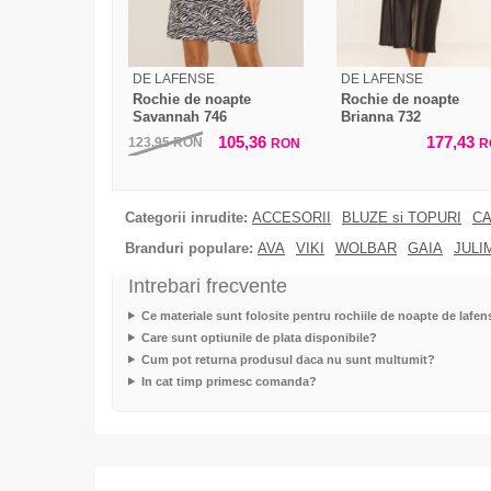
DE LAFENSE
DE LAFENSE
Rochie de noapte
Rochie de noapte
Savannah 746
Brianna 732
105,36
177,43
123,95
RON
RON
R
Categorii inrudite:
ACCESORII
BLUZE si TOPURI
CA
Branduri populare:
AVA
VIKI
WOLBAR
GAIA
JULI
Intrebari frecvente
Ce materiale sunt folosite pentru rochiile de noapte de lafen
Care sunt optiunile de plata disponibile?
Cum pot returna produsul daca nu sunt multumit?
In cat timp primesc comanda?