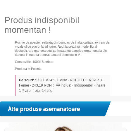
Produs indisponibil
momentan !
Rochie de noapte realizata din bumbac de inalta calitate, extrem de
moale si de placut la atingere. Rochia prezinta model floral
deosebit, are maneca scurta finisata cu panglica ornamentala din
dantela in nuanta contrastanta si decolteu in V.
Compozitie: 100% Bumbac
Produsa in Polonia.
Pe scurt:
SKU CA245 · CANA · ROCHII DE NOAPTE
Femei · 243,19 RON (TVA inclus) · Indisponibil · livrare
1-7 zile · retur 14 zile
Alte produse asemanatoare