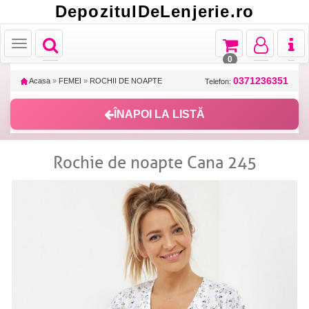
DepozitulDeLenjerie.ro
Toggle
Toggle
Toggle
Toggl
Toggle
navigation
navigation
navigation
naviga
navigation
0
0371236351
Acasa
»
FEMEI
»
ROCHII DE NOAPTE
Telefon:
ÎNAPOI LA LISTĂ
Rochie de noapte Cana 245