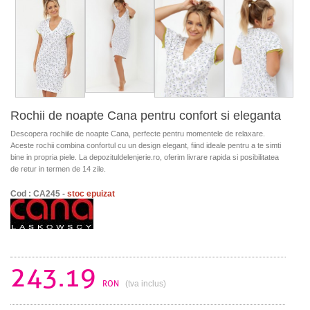
Rochii de noapte Cana pentru confort si eleganta
Descopera rochiile de noapte Cana, perfecte pentru momentele de relaxare.
Aceste rochii combina confortul cu un design elegant, fiind ideale pentru a te simti
bine in propria piele. La depozituldelenjerie.ro, oferim livrare rapida si posibilitatea
de retur in termen de 14 zile.
Cod : CA245 -
stoc epuizat
243.19
RON
(tva inclus)