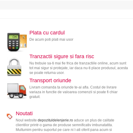
Plata cu cardul
De acum poti plati mai usor
Tranzactii sigure si fara risc
Nu trebuie sa-ti mai fie frica de tranzactiile online, acum sunt
tot mai sigur si protejate, iar daca nu-ti place produsul, acesta
se poate returna usor.
Transport oriunde
Livram comanda ta oriunde te-ai afla. Costul de livrare
variaza in functie de valoarea comenzii si poate fi chiar
gratuit.
Noutati
Noul website
depozituldelenjerie.ro
aduce un plus de calitate
clientilor printr-o gama de produse semnificativ imbunatatita.
Multumim pentru suportul pe care ni l-ati oferit pana acum si