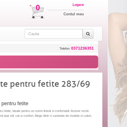
Logare
0
Contul meu
0371236351
Telefon:
te pentru fetite 283/69
pentru fetite
fetite, ideale pentru un somn linistit si confortabil. Aceste rochii
nd atat stil, cat si confort. Alege dintr-o varietate de modele si culori,