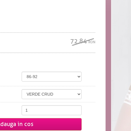
72.84
RON
dauga in cos