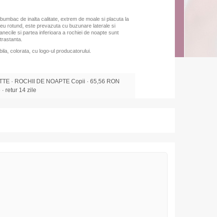
 bumbac de inalta calitate, extrem de moale si placuta la
eu rotund, este prevazuta cu buzunare laterale si
necile si partea inferioara a rochiei de noapte sunt
ntrastanta.
ila, colorata, cu logo-ul producatorului.
E · ROCHII DE NOAPTE Copii · 65,56 RON
 · retur 14 zile