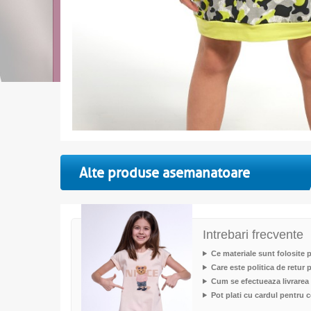
Alte produse asemanatoare
Intrebari frecvente
Ce materiale sunt folosite 
Care este politica de retur
Cum se efectueaza livrarea
Pot plati cu cardul pentru