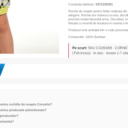
Comanda telefonic:
0371236351
Rochie de noapte pentru fetite realizata din
atingere. Rochia are maneca scurta, decolt
prezinta model deosebit army. Decolteul, ma
finisate cu insertii de tesatura in nuanta co
Produsul este ambalat intr-o cutie prezentab
Compozitie: 100% Bumbac
Pe scurt:
SKU CO283/69 · CORNETT
(TVA inclus) · In stoc · livrare 1-7 zile
pentru rochiile de noapte Cornette?
 pentru produsele achizitionate?
 produselor?
 comanda?