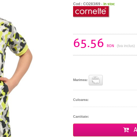
Cod : CO283/69 -
in stoc
65.56
RON
(tva inclus)
Marimea:
Culoarea:
Cantitate:
A