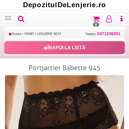
DepozitulDeLenjerie.ro
Toggle
Toggle
Toggle
Toggl
Toggle
navigation
navigation
navigation
naviga
navigation
0
0371236351
Acasa
»
FEMEI
»
LENJERIE SEXY
Telefon:
ÎNAPOI LA LISTĂ
Portjartier Babette 945