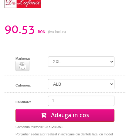
90.53
RON
(tva inclus)
Marimea:
Culoarea:
Cantitate:
Adauga in cos
Comanda telefonic:
0371236351
Portjartier seducator realizat in intregime din dantela lata, cu model