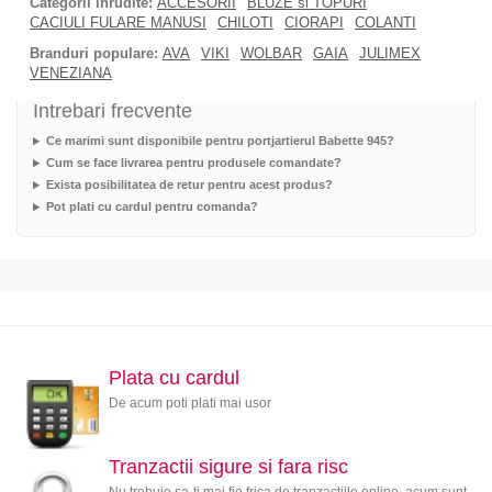
Categorii inrudite:
ACCESORII
BLUZE si TOPURI
CACIULI FULARE MANUSI
CHILOTI
CIORAPI
COLANTI
Branduri populare:
AVA
VIKI
WOLBAR
GAIA
JULIMEX
VENEZIANA
Intrebari frecvente
Ce marimi sunt disponibile pentru portjartierul Babette 945?
Cum se face livrarea pentru produsele comandate?
Exista posibilitatea de retur pentru acest produs?
Pot plati cu cardul pentru comanda?
Plata cu cardul
De acum poti plati mai usor
Tranzactii sigure si fara risc
Nu trebuie sa-ti mai fie frica de tranzactiile online, acum sunt