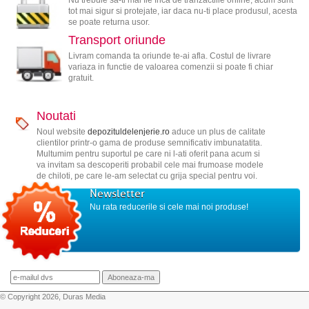
tot mai sigur si protejate, iar daca nu-ti place produsul, acesta
se poate returna usor.
Transport oriunde
Livram comanda ta oriunde te-ai afla. Costul de livrare
variaza in functie de valoarea comenzii si poate fi chiar
gratuit.
Noutati
Noul website
depozituldelenjerie.ro
aduce un plus de calitate
clientilor printr-o gama de produse semnificativ imbunatatita.
Multumim pentru suportul pe care ni l-ati oferit pana acum si
va invitam sa descoperiti probabil cele mai frumoase modele
de chiloti, pe care le-am selectat cu grija special pentru voi.
Newsletter
Nu rata reducerile si cele mai noi produse!
© Copyright 2026, Duras Media