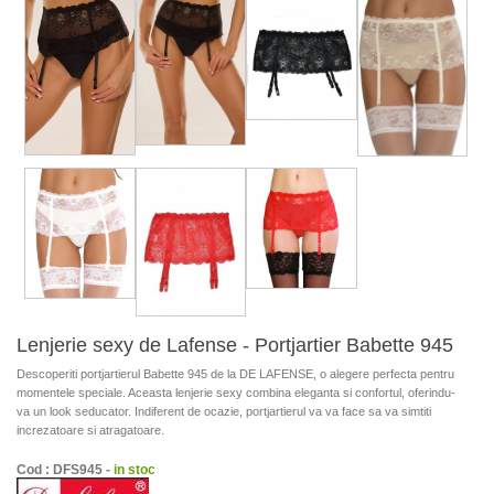
Lenjerie sexy de Lafense - Portjartier Babette 945
Descoperiti portjartierul Babette 945 de la DE LAFENSE, o alegere perfecta pentru
momentele speciale. Aceasta lenjerie sexy combina eleganta si confortul, oferindu-
va un look seducator. Indiferent de ocazie, portjartierul va va face sa va simtiti
increzatoare si atragatoare.
Cod : DFS945 -
in stoc