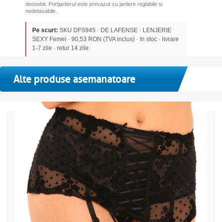
deosebit. Portjartierul este prevazut cu jartiere reglabile si
nedetasabile.
Pe scurt:
SKU DFS945 · DE LAFENSE · LENJERIE
SEXY Femei · 90,53 RON (TVA inclus) · In stoc · livrare
1-7 zile · retur 14 zile
Alte produse asemanatoare