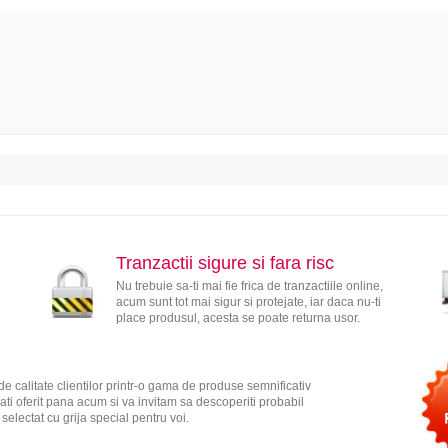
Tranzactii sigure si fara risc
Nu trebuie sa-ti mai fie frica de tranzactiile online,
acum sunt tot mai sigur si protejate, iar daca nu-ti
place produsul, acesta se poate returna usor.
e calitate clientilor printr-o gama de produse semnificativ
ati oferit pana acum si va invitam sa descoperiti probabil
electat cu grija special pentru voi.