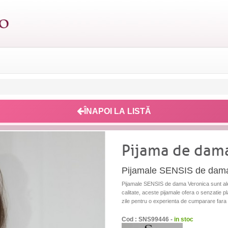
ÎNAPOI LA LISTĂ
Pijama de dam
Pijamale SENSIS de dama
Pijamale SENSIS de dama Veronica sunt aleg
calitate, aceste pijamale ofera o senzatie pl
zile pentru o experienta de cumparare fara g
Cod : SNS99446 -
in stoc