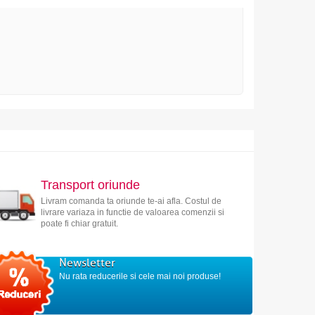
Transport oriunde
Livram comanda ta oriunde te-ai afla. Costul de
livrare variaza in functie de valoarea comenzii si
poate fi chiar gratuit.
Newsletter
Nu rata reducerile si cele mai noi produse!