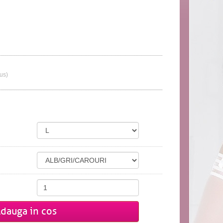
lus)
dauga in cos