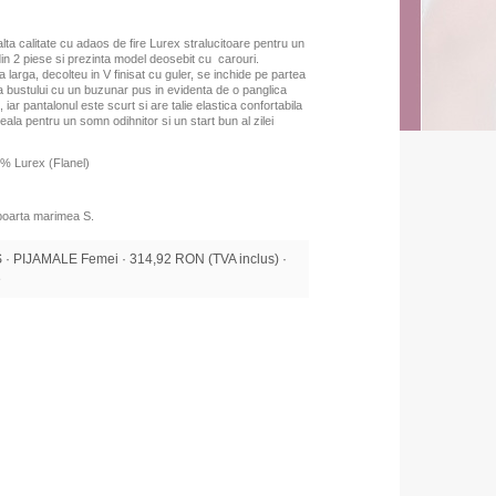
ta calitate cu adaos de fire Lurex stralucitoare pentru un
n 2 piese si prezinta model deosebit cu carouri.
larga, decolteu in V finisat cu guler, se inchide pe partea
na bustului cu un buzunar pus in evidenta de o panglica
ar pantalonul este scurt si are talie elastica confortabila
ala pentru un somn odihnitor si un start bun al zilei
% Lurex (Flanel)
 poarta marimea S.
 PIJAMALE Femei · 314,92 RON (TVA inclus) ·
e