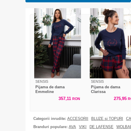
SENSIS
SENSIS
Pijama de dama
Pijama de dama
Emmeline
Clarissa
357,11
275,95
RON
R
Categorii inrudite:
ACCESORII
BLUZE si TOPURI
CA
Branduri populare:
AVA
VIKI
DE LAFENSE
WOLBA