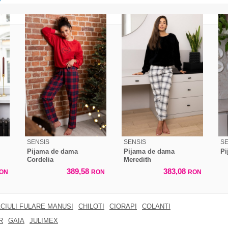
SENSIS
SENSIS
SE
Pijama de dama
Pijama de dama
Pi
Cordelia
Meredith
389,58
383,08
ON
RON
RON
CIULI FULARE MANUSI
CHILOTI
CIORAPI
COLANTI
R
GAIA
JULIMEX