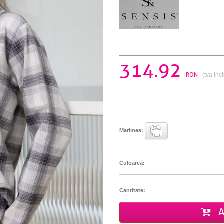
314.92
RON
(tva inc
Marimea:
Culoarea:
Cantitate:
A