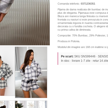
Comanda telefonic:
0371236351
Pijama de dama realizata din bumbac de inal
plus de eleganta. Pijamaua este compusa di
Bluza are maneca lunga finisata cu manseta 
frontala cu nasturi si este prevazuta in zo
ornamentala ingusta in nuanta contrastanta, i
decorata cu o fundita cocheta. O alegere ide
cu prima cafea de dimineata.
Compozitie: 70% Bumbac, 29% Poliester, 1
Produsa in Polonia.
Modelul din imagine are 168 cm inaltime si
Pe scurt:
SKU SNS99446 · SENSIS ·
In stoc · livrare 1-7 zile · retur 14 zil