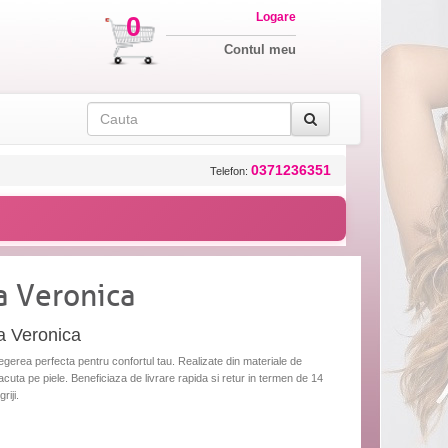
Logare
0
Contul meu
0371236351
Telefon:
a Veronica
 Veronica
erea perfecta pentru confortul tau. Realizate din materiale de
acuta pe piele. Beneficiaza de livrare rapida si retur in termen de 14
riji.