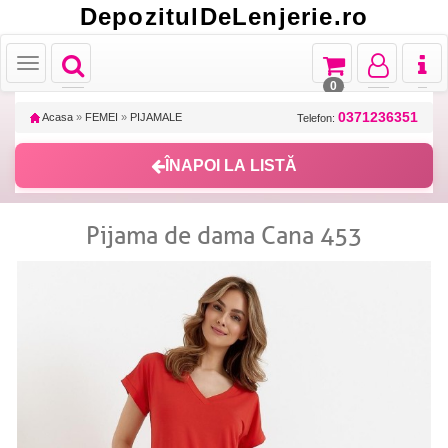
DepozitulDeLenjerie.ro
Toggle
Toggle
Toggle
Toggl
Toggle
navigation
navigation
navigation
naviga
navigation
0
0371236351
Acasa
»
FEMEI
»
PIJAMALE
Telefon:
ÎNAPOI LA LISTĂ
Pijama de dama Cana 453