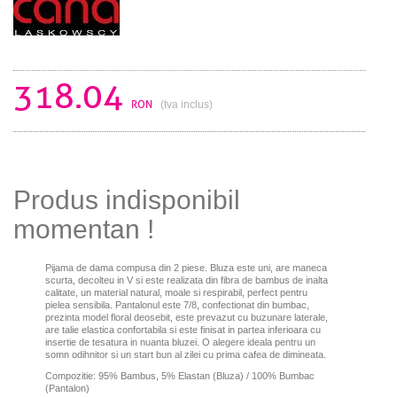
318.04
RON
(tva inclus)
Produs indisponibil
momentan !
Pijama de dama compusa din 2 piese. Bluza este uni, are maneca
scurta, decolteu in V si este realizata din fibra de bambus de inalta
calitate, un material natural, moale si respirabil, perfect pentru
pielea sensibila. Pantalonul este 7/8, confectionat din bumbac,
prezinta model floral deosebit, este prevazut cu buzunare laterale,
are talie elastica confortabila si este finisat in partea inferioara cu
insertie de tesatura in nuanta bluzei. O alegere ideala pentru un
somn odihnitor si un start bun al zilei cu prima cafea de dimineata.
Compozitie: 95% Bambus, 5% Elastan (Bluza) / 100% Bumbac
(Pantalon)