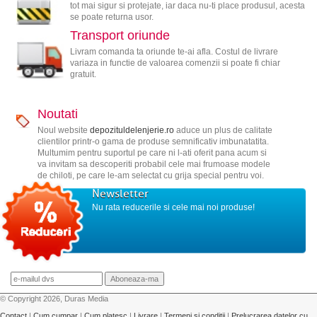
tot mai sigur si protejate, iar daca nu-ti place produsul, acesta
se poate returna usor.
Transport oriunde
Livram comanda ta oriunde te-ai afla. Costul de livrare
variaza in functie de valoarea comenzii si poate fi chiar
gratuit.
Noutati
Noul website
depozituldelenjerie.ro
aduce un plus de calitate
clientilor printr-o gama de produse semnificativ imbunatatita.
Multumim pentru suportul pe care ni l-ati oferit pana acum si
va invitam sa descoperiti probabil cele mai frumoase modele
de chiloti, pe care le-am selectat cu grija special pentru voi.
Newsletter
Nu rata reducerile si cele mai noi produse!
© Copyright 2026, Duras Media
Contact
|
Cum cumpar
|
Cum platesc
|
Livrare
|
Termeni si conditii
|
Prelucrarea datelor cu