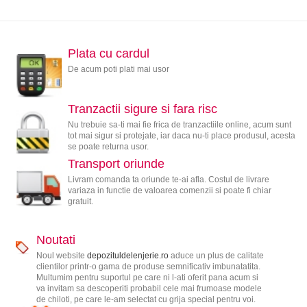
Plata cu cardul
De acum poti plati mai usor
Tranzactii sigure si fara risc
Nu trebuie sa-ti mai fie frica de tranzactiile online, acum sunt
tot mai sigur si protejate, iar daca nu-ti place produsul, acesta
se poate returna usor.
Transport oriunde
Livram comanda ta oriunde te-ai afla. Costul de livrare
variaza in functie de valoarea comenzii si poate fi chiar
gratuit.
Noutati
Noul website
depozituldelenjerie.ro
aduce un plus de calitate
clientilor printr-o gama de produse semnificativ imbunatatita.
Multumim pentru suportul pe care ni l-ati oferit pana acum si
va invitam sa descoperiti probabil cele mai frumoase modele
de chiloti, pe care le-am selectat cu grija special pentru voi.