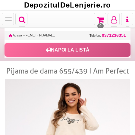
DepozitulDeLenjerie.ro
Toggle
Toggle
Toggle
Toggl
Toggle
navigation
navigation
navigation
naviga
navigation
0
0371236351
Acasa
»
FEMEI
»
PIJAMALE
Telefon:
ÎNAPOI LA LISTĂ
Pijama de dama 655/439 I Am Perfect