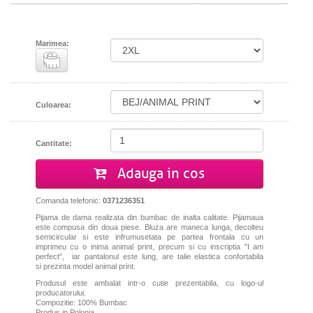
Marimea:
Culoarea:
Cantitate:
Adauga in cos
Comanda telefonic:
0371236351
Pijama de dama realizata din bumbac de inalta calitate. Pijamaua
este compusa din doua piese. Bluza are maneca lunga, decolteu
semicircular si este infrumusetata pe partea frontala cu un
imprimeu cu o inima animal print, precum si cu inscriptia "I am
perfect", iar pantalonul este lung, are talie elastica confortabila
si prezinta model animal print.
Produsul este ambalat intr-o cutie prezentabila, cu logo-ul
producatorului.
Compozitie: 100% Bumbac
Produs in Polonia