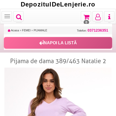
DepozitulDeLenjerie.ro
Toggle
Toggle
Toggle
Toggl
Toggle
navigation
navigation
navigation
naviga
navigation
0
0371236351
Acasa
»
FEMEI
»
PIJAMALE
Telefon:
ÎNAPOI LA LISTĂ
Pijama de dama 389/463 Natalie 2