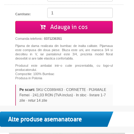
Cantitate:
Adauga in cos
Comanda telefonic:
0371236351
Pijama de dama realizata din bumbac de inalta calitate. Pijamaua
este compusa din doua piese. Bluza este uni, are maneca 3/4 si
decolteu in V, iar pantalonul este 3/4, prezinta model floral
deosebit si are talie elastica confortabila.
Produsul este ambalat intr-o cutie prezentabila, cu logo-ul
producatorului.
Compozitie: 100% Bumbac
Produsa in Polonia
Pe scurt:
SKU CO389/463 · CORNETTE · PIJAMALE
Femei · 241,03 RON (TVA inclus) · In stoc · livrare 1-7
zile · retur 14 zile
Alte produse asemanatoare