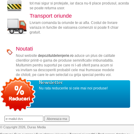
tot mai sigur si protejate, iar daca nu-ti place produsul, acesta
se poate returna usor.
Transport oriunde
Livram comanda ta oriunde te-ai afla. Costul de livrare
variaza in functie de valoarea comenzii si poate fi chiar
gratuit.
Noutati
Noul website
depozituldelenjerie.ro
aduce un plus de calitate
clientilor printr-o gama de produse semnificativ imbunatatita.
Multumim pentru suportul pe care ni l-ati oferit pana acum si
va invitam sa descoperiti probabil cele mai frumoase modele
de chiloti, pe care le-am selectat cu grija special pentru voi.
Newsletter
Nu rata reducerile si cele mai noi produse!
© Copyright 2026, Duras Media