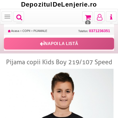
DepozitulDeLenjerie.ro
Toggle
Toggle
Toggle
Toggl
Toggle
navigation
navigation
navigation
naviga
navigation
0
0371236351
Acasa
»
COPII
»
PIJAMALE
Telefon:
ÎNAPOI LA LISTĂ
Pijama copii Kids Boy 219/107 Speed