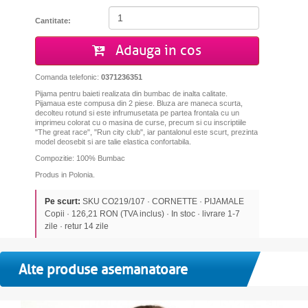
Cantitate:
Adauga in cos
Comanda telefonic:
0371236351
Pijama pentru baieti realizata din bumbac de inalta calitate.
Pijamaua este compusa din 2 piese. Bluza are maneca scurta,
decolteu rotund si este infrumusetata pe partea frontala cu un
imprimeu colorat cu o masina de curse, precum si cu inscriptiile
"The great race", "Run city club", iar pantalonul este scurt, prezinta
model deosebit si are talie elastica confortabila.
Compozitie: 100% Bumbac
Produs in Polonia.
Pe scurt:
SKU CO219/107 · CORNETTE · PIJAMALE
Copii · 126,21 RON (TVA inclus) · In stoc · livrare 1-7
zile · retur 14 zile
Alte produse asemanatoare