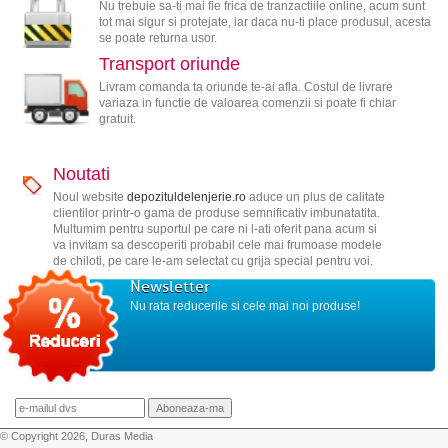
Nu trebuie sa-ti mai fie frica de tranzactiile online, acum sunt
tot mai sigur si protejate, iar daca nu-ti place produsul, acesta
se poate returna usor.
Transport oriunde
Livram comanda ta oriunde te-ai afla. Costul de livrare
variaza in functie de valoarea comenzii si poate fi chiar
gratuit.
Noutati
Noul website
depozituldelenjerie.ro
aduce un plus de calitate
clientilor printr-o gama de produse semnificativ imbunatatita.
Multumim pentru suportul pe care ni l-ati oferit pana acum si
va invitam sa descoperiti probabil cele mai frumoase modele
de chiloti, pe care le-am selectat cu grija special pentru voi.
Newsletter
Nu rata reducerile si cele mai noi produse!
© Copyright 2026, Duras Media