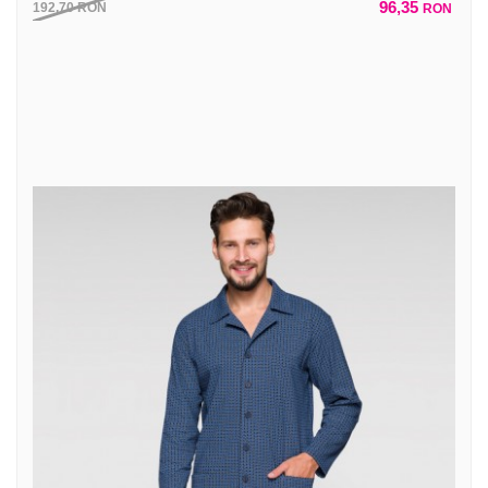
96,35
192,70
RON
RON