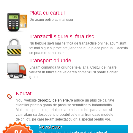
Plata cu cardul
De acum poti plati mai usor
Tranzactii sigure si fara risc
Nu trebuie sa-ti mai fie frica de tranzactiile online, acum sunt
tot mai sigur si protejate, iar daca nu-ti place produsul, acesta
se poate returna usor.
Transport oriunde
Livram comanda ta oriunde te-ai afla. Costul de livrare
variaza in functie de valoarea comenzii si poate fi chiar
gratuit.
Noutati
Noul website
depozituldelenjerie.ro
aduce un plus de calitate
clientilor printr-o gama de produse semnificativ imbunatatita.
Multumim pentru suportul pe care ni l-ati oferit pana acum si
va invitam sa descoperiti probabil cele mai frumoase modele
de chiloti, pe care le-am selectat cu grija special pentru voi.
Newsletter
Nu rata reducerile si cele mai noi produse!