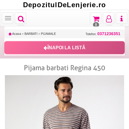
DepozitulDeLenjerie.ro
Toggle
Toggle
Toggle
Toggl
Toggle
navigation
navigation
navigation
naviga
navigation
0
0371236351
Acasa
»
BARBATI
»
PIJAMALE
Telefon:
ÎNAPOI LA LISTĂ
Pijama barbati Regina 450