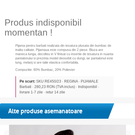
Produs indisponibil
momentan !
Pijama pentru barbati realizata din tesatura plusata din bumbac de
inalta calitate. Pijamaua este compusa din 2 piese. Bluza are
maneca lunga, decolteu in V finisat cu insertie de tesatura in nuanta
pantalonului si prezinta model deosebit cu dungi, iar pantalonul este
lung, melanj si are talie elastica confortabila.
Compozitie: 80% Bumbac, 20% Poliester
Pe scurt:
SKU RE450/23 · REGINA · PIJAMALE
Barbati · 280,23 RON (TVA inclus) · Indisponibil ·
livrare 1-7 zile · retur 14 zile
Alte produse asemanatoare