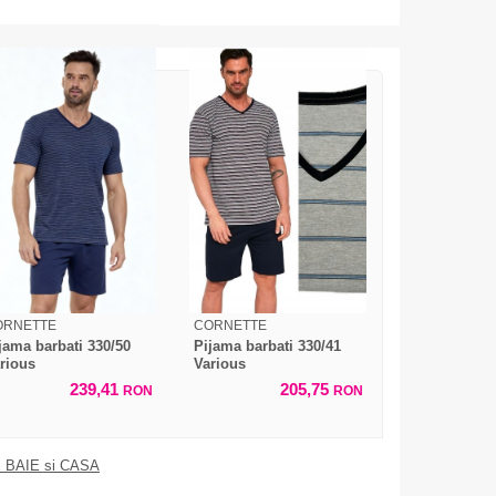
ORNETTE
CORNETTE
jama barbati 330/50
Pijama barbati 330/41
rious
Various
239,41
205,75
RON
RON
 BAIE si CASA