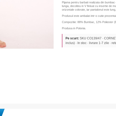
Pijama pentru barbati realizata din bumbac 
lunga, decolteu in V
finisat cu insertie de m
orizontale colorate, iar pantalonul este lung,
Produsul este ambalat intr-o cutie prezentab
Compozitie: 88% Bumbac, 12% Poliester (
Produsa in Polonia.
Pe scurt:
SKU CO139/47 · CORNETT
inclus) · In stoc · livrare 1-7 zile · re