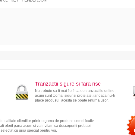
andL
KEY
HENDERSON
Tranzactii sigure si fara risc
Nu trebuie sa-ti mai fie frica de tranzactiile online,
acum sunt tot mai sigur si protejate, iar daca nu-ti
place produsul, acesta se poate returna usor.
e calitate clientilor printr-o gama de produse semnificativ
ati oferit pana acum si va invitam sa descoperiti probabil
electat cu grija special pentru voi.