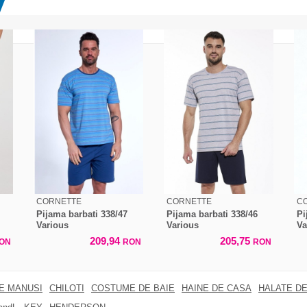
CORNETTE
CORNETTE
C
Pijama barbati 338/47
Pijama barbati 338/46
Pi
Various
Various
Va
209,94
205,75
ON
RON
RON
RE MANUSI
CHILOTI
COSTUME DE BAIE
HAINE DE CASA
HALATE DE