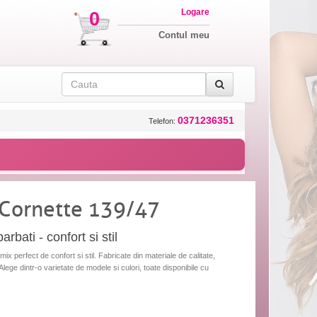
Logare
0
Contul meu
0371236351
Telefon:
 Cornette 139/47
rbati - confort si stil
ix perfect de confort si stil. Fabricate din materiale de calitate,
lege dintr-o varietate de modele si culori, toate disponibile cu