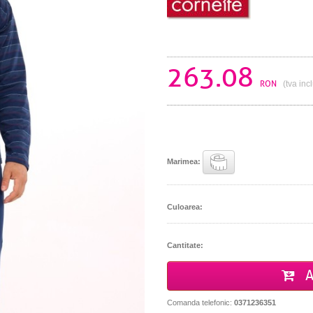
263.08
RON
(tva inc
Marimea:
Culoarea:
Cantitate:
A
Comanda telefonic:
0371236351