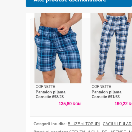
CORNETTE
CORNETTE
Pantalon pijama
Pantalon pijama
Cornette 698/28
Cornette 691/63
135,80
190,22
RON
R
Categorii inrudite:
BLUZE si TOPURI
CACIULI FULA