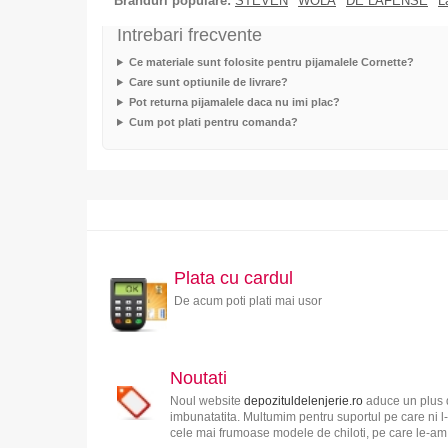
Branduri populare:
STEVEN
WOLA
DE LAFENSE
L
Intrebari frecvente
Ce materiale sunt folosite pentru pijamalele Cornette?
Care sunt optiunile de livrare?
Pot returna pijamalele daca nu imi plac?
Cum pot plati pentru comanda?
Plata cu cardul
De acum poti plati mai usor
Noutati
Noul website
depozituldelenjerie.ro
aduce un plus d
imbunatatita. Multumim pentru suportul pe care ni l-
cele mai frumoase modele de chiloti, pe care le-am s