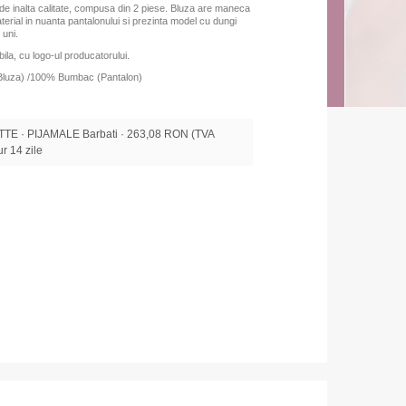
de inalta calitate, compusa din 2 piese. Bluza are maneca
aterial in nuanta pantalonului
si prezinta model cu dungi
 uni.
ila, cu logo-ul producatorului.
Bluza) /100% Bumbac (Pantalon)
E · PIJAMALE Barbati · 263,08 RON (TVA
tur 14 zile