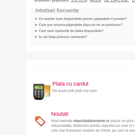
Branduri populare:
STEVEN
WOLA
DE LAFENSE
L
Intrebari frecvente
Ce marimi sunt disponibile pentru pijamalele Cornette?
Cum pot returna pijamalele daca nu mi se potrivesc?
Care sunt optiunile de plata disponibile?
In cat timp primesc comanda?
Plata cu cardul
De acum poti plati mai usor
Noutati
Noul website
depozituldelenjerie.ro
aduce un plus d
imbunatatita. Multumim pentru suportul pe care ni l-
cele mai frumoase modele de chiloti, pe care le-am s