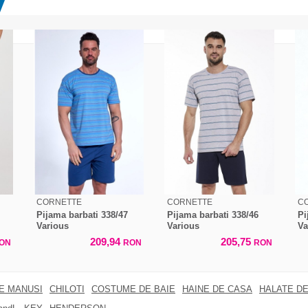
CORNETTE
CORNETTE
C
Pijama barbati 338/47
Pijama barbati 338/46
Pi
Various
Various
Va
209,94
205,75
ON
RON
RON
RE MANUSI
CHILOTI
COSTUME DE BAIE
HAINE DE CASA
HALATE DE