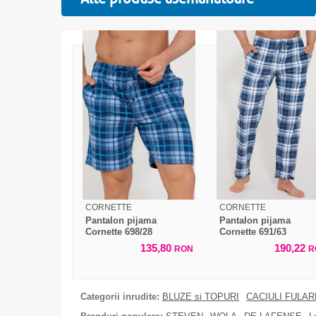
CORNETTE
CORNETTE
Pantalon pijama
Pantalon pijama
Cornette 698/28
Cornette 691/63
135,80
190,22
RON
R
Categorii inrudite:
BLUZE si TOPURI
CACIULI FULA