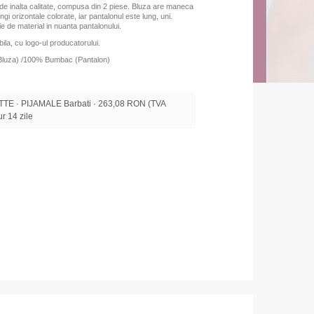
de inalta calitate, compusa din 2 piese. Bluza are maneca
gi orizontale colorate, iar pantalonul este lung, uni.
ie de material in nuanta pantalonului.
ila, cu logo-ul producatorului.
Bluza) /100% Bumbac (Pantalon)
E · PIJAMALE Barbati · 263,08 RON (TVA
tur 14 zile