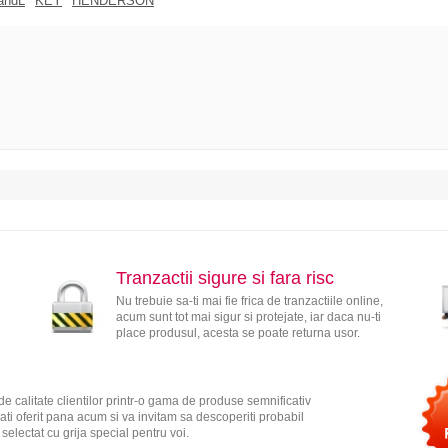
andL
KEY
HENDERSON
Tranzactii sigure si fara risc
Nu trebuie sa-ti mai fie frica de tranzactiile online,
acum sunt tot mai sigur si protejate, iar daca nu-ti
place produsul, acesta se poate returna usor.
e calitate clientilor printr-o gama de produse semnificativ
ati oferit pana acum si va invitam sa descoperiti probabil
electat cu grija special pentru voi.