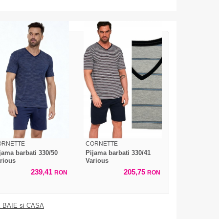
ORNETTE
CORNETTE
jama barbati 330/50
Pijama barbati 330/41
rious
Various
239,41
205,75
RON
RON
 BAIE si CASA