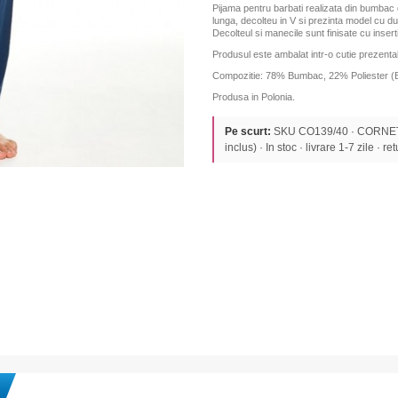
Pijama pentru barbati realizata din bumbac 
lunga, decolteu in V si prezinta model cu dun
Decolteul si manecile sunt finisate cu insert
Produsul este ambalat intr-o cutie prezentab
Compozitie: 78% Bumbac, 22% Poliester (
Produsa in Polonia.
Pe scurt:
SKU CO139/40 · CORNETT
inclus) · In stoc · livrare 1-7 zile · re