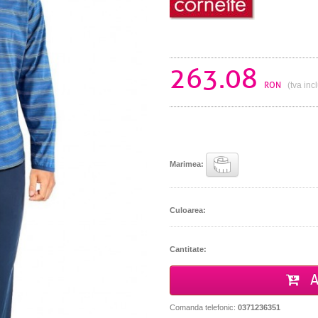
263.08
RON
(tva inc
Marimea:
Culoarea:
Cantitate:
A
Comanda telefonic:
0371236351