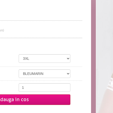
lus)
dauga in cos