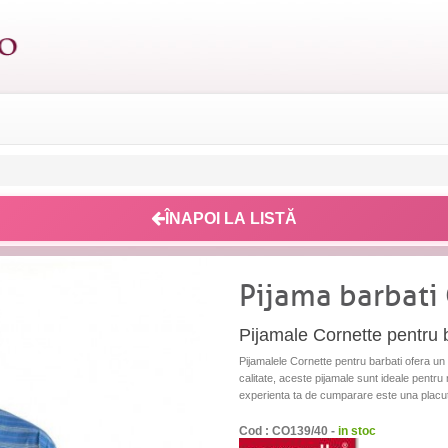
ÎNAPOI LA LISTĂ
Pijama barbati
Pijamale Cornette pentru ba
Pijamalele Cornette pentru barbati ofera un 
calitate, aceste pijamale sunt ideale pentru
experienta ta de cumparare este una placuta, 
Cod : CO139/40 -
in stoc