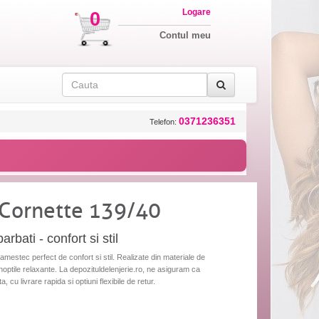
Logare
0
Contul meu
0371236351
Telefon:
 Cornette 139/40
rbati - confort si stil
amestec perfect de confort si stil. Realizate din materiale de
 noptile relaxante. La depozituldelenjerie.ro, ne asiguram ca
cu livrare rapida si optiuni flexibile de retur.